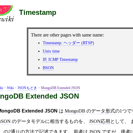
Timestamp
There are other pages with same name:
Timestamp: ヘッダー (RTSP)
Unix time
IP, ICMP Timestamp
BSON
ki
>
Wiki
>
JSONもどき
>
MongoDB Extended JSON
ngoDB Extended JSON
MongoDB Extended JSON
は
MongoDB
の
データ形式
の1つで
BSON
のデータモデルに相当するものを、
JSON応用
として、 
、 の2通りの方法で記述できます。 前者は
JSON
ですが、後者