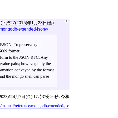
[1]
(
平成27(2015)年1月23日(金)
/mongodb-extended-json/
y BSON. To preserve type
JSON format:
onform to the JSON RFC. Any
/value pairs; however, only the
ormation conveyed by the format.
d the mongo shell can parse
2023)年4月7日(金) 17時37分20秒
,
令和
/manual/reference/mongodb-extended-jso