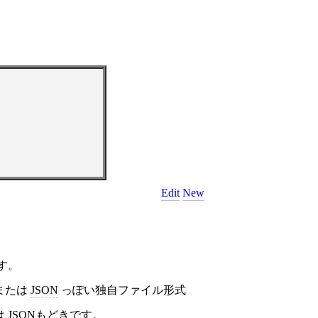
Edit
New
す。
または
JSON
っぽい独自ファイル形式
は
JSONもどき
です。