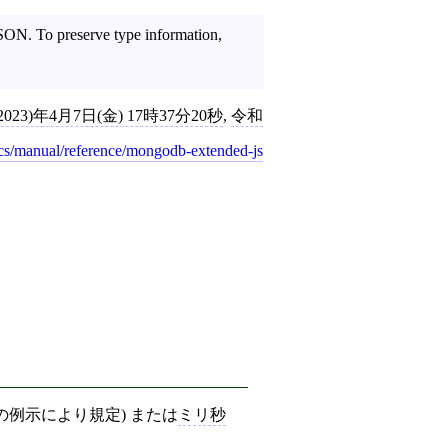
SON. To preserve type information,
2023)年4月7日(金) 17時37分20秒
,
令和
s/manual/reference/mongodb-extended-js
の例示により規定) または
ミリ秒