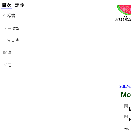
目次
定義
仕様書
データ型
日時
関連
メモ
SuikaWi
Mo
[5]
[6]
で