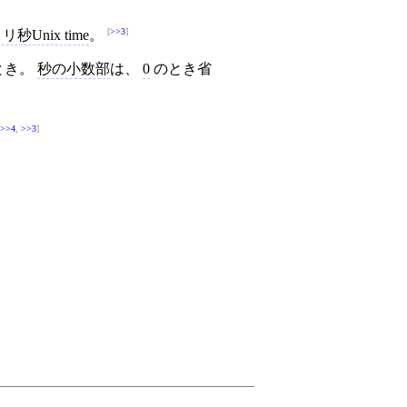
>>3
リ秒Unix time
。
のとき。
秒の小数部
は、
0
のとき省
>>4
,
>>3