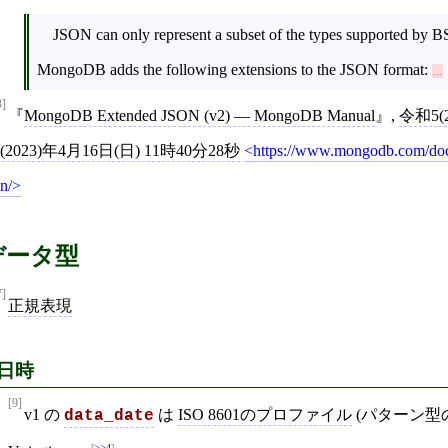
JSON can only represent a subset of the types supported by B
MongoDB adds the following extensions to the JSON format:
3]
MongoDB Extended JSON (v2) — MongoDB Manual
,
令和5(
5(2023)年4月16日(日) 11時40分28秒
https://www.mongodb.com/doc
n/
データ型
7]
正規表現
日時
[9]
v1 の
は
ISO 8601のプロファイル
(パターン型
data_date
>>4