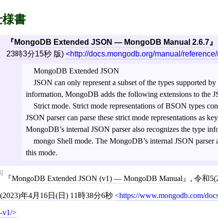
仕様書
MongoDB Extended JSON — MongoDB Manual 2.6.7
23時3分15秒
版)
http://docs.mongodb.org/manual/reference
MongoDB Extended JSON
JSON can only represent a subset of the types supported b
information, MongoDB adds the following extensions to the 
Strict mode. Strict mode representations of BSON types c
JSON parser can parse these strict mode representations as key
MongoDB’s internal JSON parser also recognizes the type inf
mongo Shell mode. The MongoDB’s internal JSON parser an
this mode.
4]
MongoDB Extended JSON (v1) — MongoDB Manual
,
令和5(
5(2023)年4月16日(日) 11時38分6秒
https://www.mongodb.com/docs
-v1/