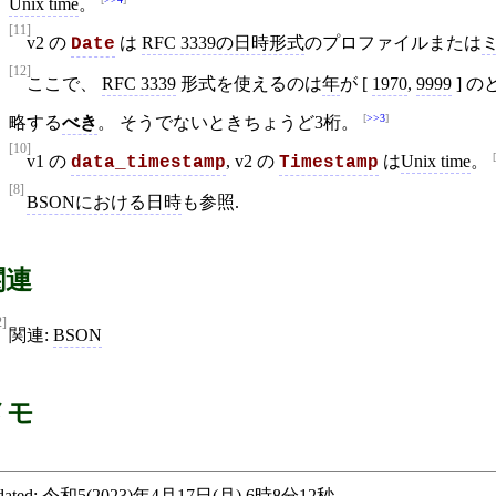
Unix time
。
[11]
v2 の
は
RFC 3339の日時形式
のプロファイルまたは
ミ
Date
[12]
ここで、
RFC 3339
形式を使えるのは
年
が [
1970
,
9999
] 
>>3
略する
べき
。 そうでないときちょうど3桁。
[10]
v1 の
, v2 の
は
Unix time
。
data_timestamp
Timestamp
[8]
BSONにおける日時
も参照.
関連
2]
関連:
BSON
メモ
ated:
令和5(2023)年4月17日(月) 6時8分12秒