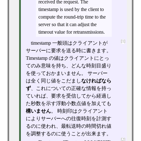
received the request. The
timestamp is used by the client to
compute the round-trip time to the
server so that it can adjust the
timeout value for retransmissions.
[1]
timestamp 一般頭はクライアントが
サーバーに要求を送る時に書きます。
Timestamp の値はクライアントにとっ
てのみ意味を持ち、どんな時刻目盛り
を使っておかまいません。 サーバー
は全く同じ値をこだまし
なければなら
ず
、これについての正確な情報を持っ
ていれば、要求を受信してから経過し
た秒数を示す浮動小数点値を加えても
構いません
。 時刻印はクライアント
によりサーバーへの往復時刻を計測す
るのに使われ、最転送時の時間切れ値
を調整するのに使うことが出来ます。
[2]