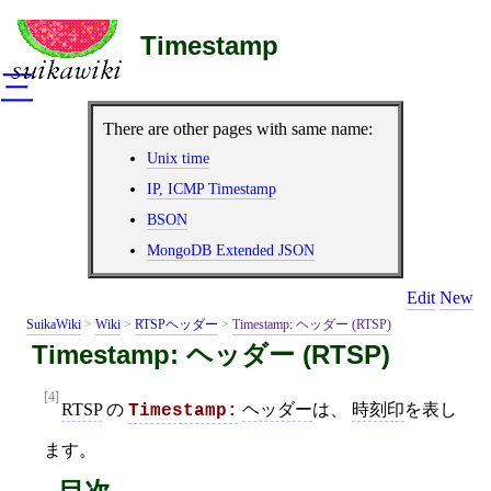
Timestamp
三
There are other pages with same name:
Unix time
IP, ICMP Timestamp
BSON
MongoDB Extended JSON
Edit
New
SuikaWiki
>
Wiki
>
RTSPヘッダー
>
Timestamp: ヘッダー (RTSP)
Timestamp: ヘッダー (RTSP)
[4]
RTSP
の
ヘッダー
は、
時刻印
を表し
Timestamp:
ます。