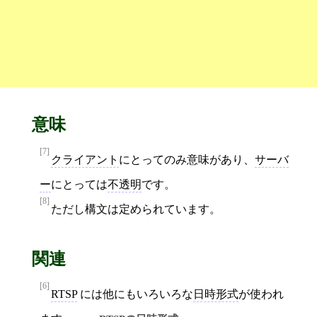
意味
[7]
クライアント
にとってのみ意味があり、
サーバ
ー
にとっては
不透明
です。
[8]
ただし構文は定められています。
関連
[6]
RTSP
には他にもいろいろな
日時形式
が使われ