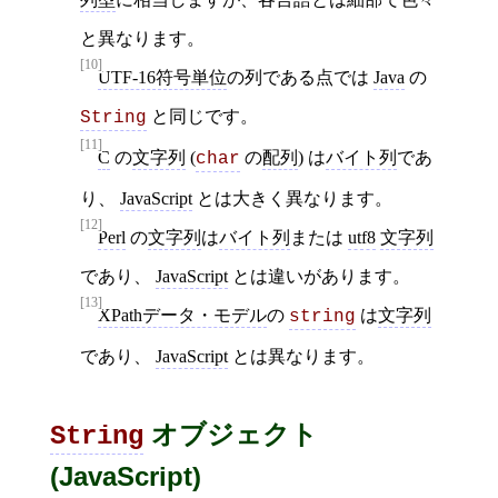
と異なります。
[10]
UTF-16符号単位
の列である点では
Java
の
と同じです。
String
[11]
C
の
文字列
(
の
配列
) は
バイト列
であ
char
り、
JavaScript
とは大きく異なります。
[12]
Perl
の
文字列
は
バイト列
または
utf8
文字列
であり、
JavaScript
とは違いがあります。
[13]
XPathデータ・モデル
の
は
文字列
string
であり、
JavaScript
とは異なります。
オブジェクト
String
(JavaScript)