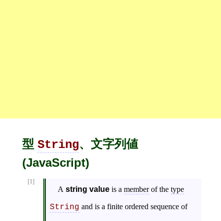
型
、文字列値
String
(JavaScript)
[1]
A
string value
is a
member
of the
type
and is a finite ordered sequence of
String