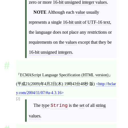
zero or more
16-bit unsigned integer values
.
NOTE
Although each
value
usually
represents a single
16-bit unit
of
UTF-16
text
,
the language does not place any restrictions or
requirements on the
values
except that they be
16-bit unsigned integers
.
ECMAScript Language Specification (HTML version)
(
平成21(2009)年4月2日(木) 19時43分48秒
版)
http://bclar
y.com/2004/11/07/#a-4.3.16
[2]
The
type
is the
set
of all
string
String
values
.