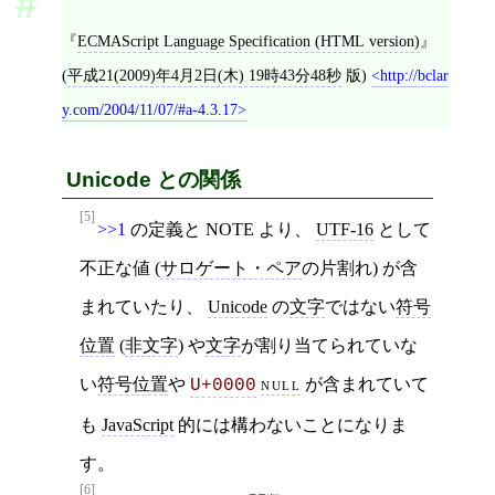
ECMAScript Language Specification (HTML version)
(
平成21(2009)年4月2日(木) 19時43分48秒
版)
http://bclar
y.com/2004/11/07/#a-4.3.17
Unicode との関係
[5]
>>1
の定義と NOTE より、
UTF-16
として
不正な値 (
サロゲート・ペア
の片割れ) が含
まれていたり、
Unicode
の
文字
ではない
符号
位置
(
非文字
) や
文字
が割り当てられていな
い
符号位置
や
null
が含まれていて
U+0000
も
JavaScript
的には構わないことになりま
す。
[6]