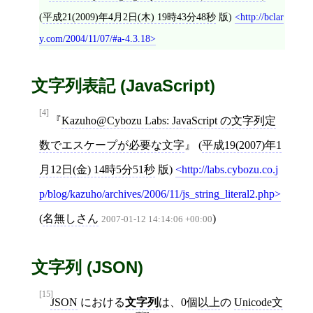
(
平成21(2009)年4月2日(木) 19時43分48秒
版)
http://bclar
y.com/2004/11/07/#a-4.3.18
文字列表記 (JavaScript)
[4]
Kazuho@Cybozu Labs: JavaScript の文字列定
数でエスケープが必要な文字
(
平成19(2007)年1
月12日(金) 14時5分51秒
版)
http://labs.cybozu.co.j
p/blog/kazuho/archives/2006/11/js_string_literal2.php
(
名無しさん
)
2007-01-12 14:14:06 +00:00
文字列 (JSON)
[15]
JSON
における
文字列
は、0個
以上
の
Unicode文