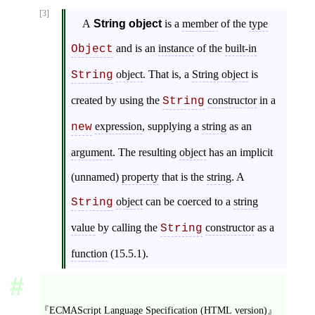
[3]
A
String object
is a
member
of the
type
and is an
instance
of the
built-in
Object
object
. That is, a
String object
is
String
created by using the
constructor
in a
String
expression
, supplying a
string
as an
new
argument
. The resulting
object
has an implicit
(unnamed)
property
that is the
string
. A
object
can be coerced to a
string
String
value
by calling the
constructor
as a
String
function
(15.5.1).
ECMAScript Language Specification (HTML version)