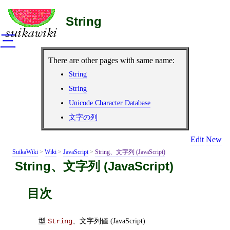
String
三
There are other pages with same name:
String
String
Unicode Character Database
文字の列
Edit
New
SuikaWiki
>
Wiki
>
JavaScript
>
String、文字列 (JavaScript)
String、文字列 (JavaScript)
目次
型
、文字列値 (JavaScript)
String