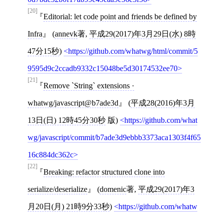
[20]
Editorial: let code point and friends be defined by
Infra
(
annevk
著,
平成29(2017)年3月29日(水) 8時
47分15秒
)
https://github.com/whatwg/html/commit/5
9595d9c2ccadb9332c15048be5d30174532ee70
[21]
Remove `String` extensions ·
whatwg/javascript@b7ade3d
(
平成28(2016)年3月
13日(日) 12時45分30秒
版)
https://github.com/what
wg/javascript/commit/b7ade3d9ebbb3373aca1303f4f65
16c884dc362c
[22]
Breaking: refactor structured clone into
serialize/deserialize
(
domenic
著,
平成29(2017)年3
月20日(月) 21時9分33秒
)
https://github.com/whatw