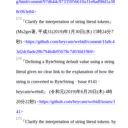
g/html/commit/97d644c97335956610a31e8ad98d1a38
8c063e84
[23]
Clarify the interpretation of string literal tokens
(
Ms2ger
著,
平成31(2019)年1月30日(水) 15時24分7
秒
)
https://github.com/heycam/webidl/commit/1fa8c4
3d2dc0ade28b79464b95078c7d030d19b9
[24]
Defining a ByteString default value using a string
literal gives no clear link to the explanation of how the
string is converted to ByteString · Issue #141 ·
heycam/webidl
(
令和元(2019)年6月20日(木) 4時
20分22秒
)
https://github.com/heycam/webidl/issues/1
41
[25]
Clarify the interpretation of string literal tokens. by