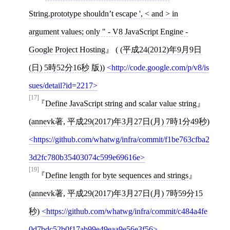
String.prototype shouldn’t escape ', < and > in
argument values; only " - V8 JavaScript Engine -
Google Project Hosting
( (
平成24(2012)年9月9日
(日) 5時52分16秒
版))
http://code.google.com/p/v8/is
sues/detail?id=2217
[17]
Define JavaScript string and scalar value string
(
annevk
著,
平成29(2017)年3月27日(月) 7時1分49秒
)
https://github.com/whatwg/infra/commit/f1be763cfba2
3d2fc780b35403074c599e69616e
[19]
Define length for byte sequences and strings
(
annevk
著,
平成29(2017)年3月27日(月) 7時59分15
秒
)
https://github.com/whatwg/infra/commit/c484a4fe
0d7bdc52b0f17ab99e49eaa9e56e3f56