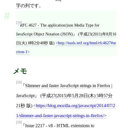
string
字
の列です。
[14]
RFC 4627 - The application/json Media Type for
JavaScript Object Notation (JSON)
(
平成23(2011)年8月16
日(火) 8時2分48秒
版)
http://tools.ietf.org/html/rfc4627#se
ction-1
メモ
[16]
Slimmer and faster JavaScript strings in Firefox |
JavaScript
(
平成27(2015)年5月28日(木) 5時57分
21秒
版)
https://blog.mozilla.org/javascript/2014/07/2
1/slimmer-and-faster-javascript-strings-in-firefox/
[18]
Issue 2217 - v8 - HTML extensions to