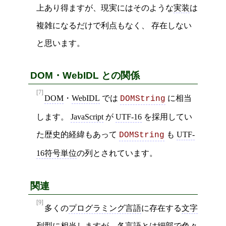
上あり得ますが、現実にはそのような
実装
は
複雑になるだけで利点もなく、 存在しない
と思います。
DOM・WebIDL との関係
[7]
DOM
・
WebIDL
では
に相当
DOMString
します。
JavaScript
が
UTF-16
を採用してい
た歴史的経緯もあって
も
UTF-
DOMString
16符号単位
の列とされています。
関連
[9]
多くの
プログラミング言語
に存在する
文字
列型
に相当しますが、各言語とは細部で色々