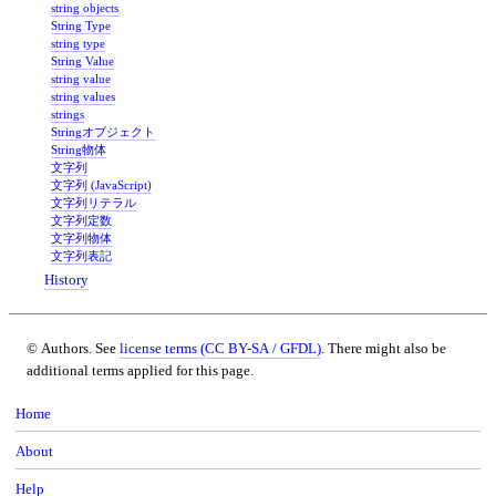
string objects
String Type
string type
String Value
string value
string values
strings
Stringオブジェクト
String物体
文字列
文字列 (JavaScript)
文字列リテラル
文字列定数
文字列物体
文字列表記
History
© Authors. See
license terms (CC BY-SA / GFDL)
. There might also be
additional terms applied for this page.
Home
About
Help