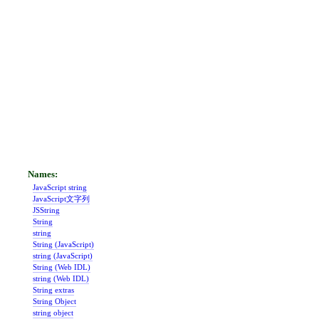
JavaScript string
JavaScript文字列
JSString
String
string
String (JavaScript)
string (JavaScript)
String (Web IDL)
string (Web IDL)
String extras
String Object
string object