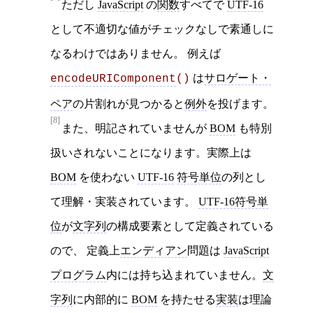
ただし
JavaScript
の
関数
すべてで
UTF-16
として不適切な値がチェックなしで素通しに
なるわけではありません。 例えば
は
サロゲート・
encodeURIComponent
()
ペア
の片割れが見つかると
例外
を投げます。
[8]
また、明記されていませんが
BOM
も特別
扱いされないことになります。実際上は
BOM
を使わない
UTF-16
符号単位
の列とし
て理解・実装されています。
UTF-16符号単
位
が
文字列
の構成要素として定義されている
ので、 定義上
エンディアン
問題は
JavaScript
プログラム
内には持ち込まれていません。
文
字列
に内部的に
BOM
を持たせる
実装
は理論