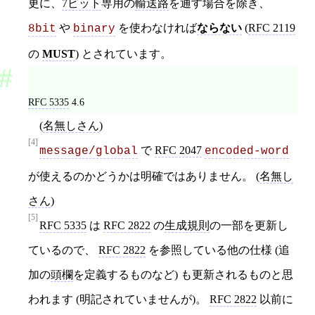
更に、
7ビット
専用の
輸送路
を通す場合を除き、
や
を使わなければ
ならない
(
RFC 2119
8bit
binary
の
MUST
) とされています。
RFC 5335
4.6
(
名無しさん
)
[4]
で
RFC 2047
message/global
encoded-word
が使えるのかどうかは明確ではありません。 (
名無し
さん
)
[5]
RFC 5335
は
RFC 2822
の
生成規則
の一部を更新し
ているので、
RFC 2822
を参照している他の仕様 (追
加の
頭欄
を定義するものなど) も更新されるものと思
われます (明記されていませんが)。
RFC 2822
以前に