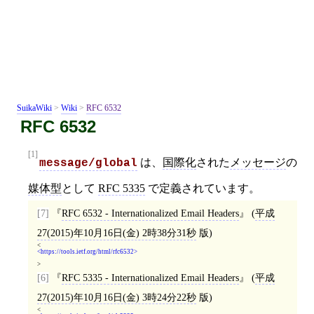
SuikaWiki
>
Wiki
>
RFC 6532
RFC 6532
[1]
は、
国際化
された
メッセージ
の
message/global
媒体型
として
RFC 5335
で定義されています。
[7]
RFC 6532 - Internationalized Email Headers
(
平成
27(2015)年10月16日(金) 2時38分31秒
版)
<
https://tools.ietf.org/html/rfc6532
>
[6]
RFC 5335 - Internationalized Email Headers
(
平成
27(2015)年10月16日(金) 3時24分22秒
版)
<