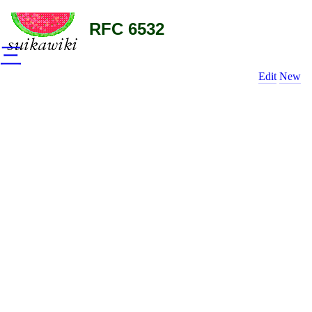
RFC 6532
三
Edit
New