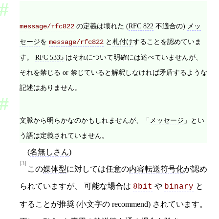
の定義は壊れた (
RFC 822
不適合の)
メッ
message/rfc822
セージ
を
と
札付け
することを認めていま
message/rfc822
す。
RFC 5335
はそれについて明確には述べていませんが、
それを禁じる or 禁じていると解釈しなければ矛盾するような
記述はありません。
文脈から明らかなのかもしれませんが、「
メッセージ
」とい
う語は定義されていません。
(
名無しさん
)
[3]
この
媒体型
に対しては任意の
内容転送符号化
が認め
られていますが、 可能な場合は
や
と
8bit
binary
することが推奨 (
小文字
の
recommend
) されています。