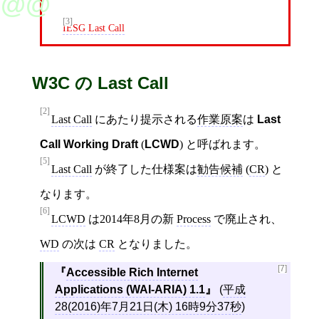
[3]
IESG Last Call
W3C の Last Call
[2]
Last Call
にあたり提示される
作業原案
は
Last
Call Working Draft
(
LCWD
) と呼ばれます。
[5]
Last Call
が終了した仕様案は
勧告候補
(
CR
) と
なります。
[6]
LCWD
は2014年8月の新
Process
で廃止され、
WD
の次は
CR
となりました。
[7]
Accessible Rich Internet
Applications (WAI-ARIA) 1.1
(
平成
28(2016)年7月21日(木) 16時9分37秒
)