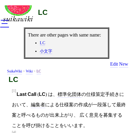
LC
三
There are other pages with same name:
LC
小文字
Edit
New
SuikaWiki
>
Wiki
>
LC
LC
[1]
Last Call
(
LC
) は、
標準化団体
の仕様策定手続きに
おいて、
編集者
による仕様案の作成が一段落して最終
案と呼べるものが出来上がり、 広く意見を募集する
ことを呼び掛けることをいいます。
[4]