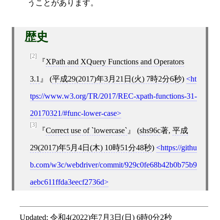
うことがあります。
歴史
[2]
XPath and XQuery Functions and Operators
3.1
(
平成29(2017)年3月21日(火) 7時2分6秒
)
ht
tps://www.w3.org/TR/2017/REC-xpath-functions-31-
20170321/#func-lower-case
[3]
Correct use of `lowercase`
(
shs96c
著,
平成
29(2017)年5月4日(木) 10時51分48秒
)
https://githu
b.com/w3c/webdriver/commit/929c0fe68b42b0b75b9
aebc611ffda3eecf2736d
Updated:
令和4(2022)年7月3日(日) 6時0分2秒