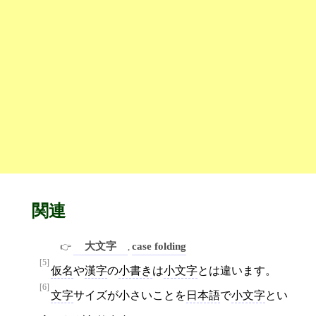
関連
大文字
case folding
,
[5]
仮名
や
漢字
の
小書き
は
小文字
とは違います。
[6]
文字
サイズが小さいことを
日本語
で
小文字
とい