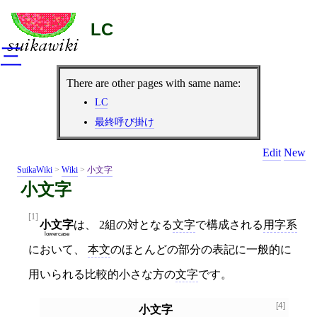
LC
三
There are other pages with same name:
LC
最終呼び掛け
Edit
New
SuikaWiki
>
Wiki
>
小文字
小文字
[1]
小文字
は、 2組の対となる
文字
で構成される
用字系
lowercase
において、
本文
のほとんどの部分の表記に一般的に
用いられる比較的小さな方の
文字
です。
[4]
小文字