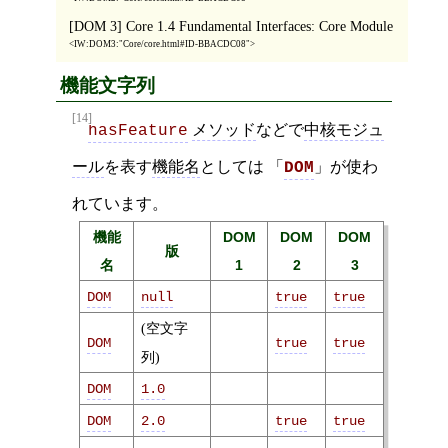
[DOM 3] Core 1.4 Fundamental Interfaces: Core Module
IW:DOM3:"Core/core.html#ID-BBACDC08"
機能文字列
[14]
メソッド
などで
中核モジュ
hasFeature
ール
を表す
機能名
としては 「
」が使わ
DOM
れています。
機能
DOM
DOM
DOM
版
名
1
2
3
DOM
null
true
true
(空文字
DOM
true
true
列)
DOM
1.0
DOM
2.0
true
true