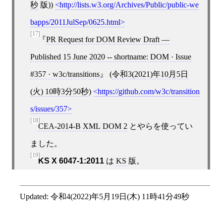
秒
版))
http://lists.w3.org/Archives/Public/public-we
bapps/2011JulSep/0625.html
[17]
PR Request for DOM Review Draft —
Published 15 June 2020 -- shortname: DOM · Issue
#357 · w3c/transitions
(
令和3(2021)年10月5日
(火) 10時3分50秒
)
https://github.com/w3c/transition
s/issues/357
[18]
CEA-2014-B
XML DOM 2
とやらを使ってい
ました。
[19]
KS X 6047-1:2011
は
KS
版。
Updated:
令和4(2022)年5月19日(木) 11時41分49秒