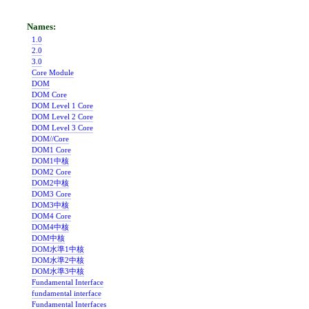
1.0
2.0
3.0
Core Module
DOM
DOM Core
DOM Level 1 Core
DOM Level 2 Core
DOM Level 3 Core
DOM//Core
DOM1 Core
DOM1中核
DOM2 Core
DOM2中核
DOM3 Core
DOM3中核
DOM4 Core
DOM4中核
DOM中核
DOM水準1中核
DOM水準2中核
DOM水準3中核
Fundamental Interface
fundamental interface
Fundamental Interfaces