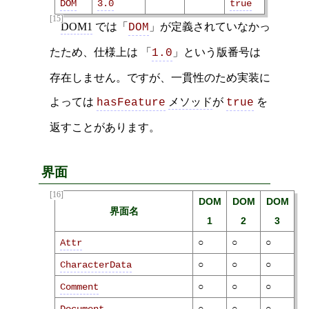
DOM
3.0
true
[15]
DOM1
では「
」が定義されていなかっ
DOM
たため、仕様上は 「
」という版番号は
1.0
存在しません。ですが、一貫性のため実装に
よっては
メソッド
が
を
hasFeature
true
返すことがあります。
界面
[16]
DOM
DOM
DOM
界面名
1
2
3
○
○
○
Attr
○
○
○
CharacterData
○
○
○
Comment
○
○
○