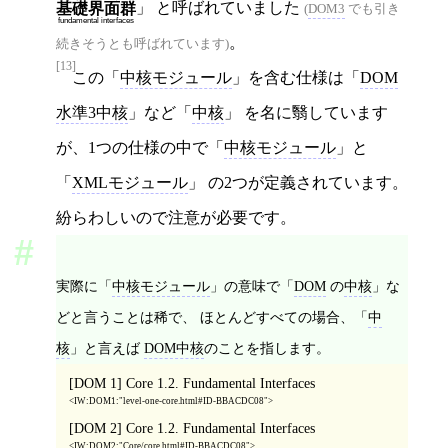
」 と呼ばれていました
基礎界面群
(
DOM3
でも引き
fundamental interfaces
。
続きそうとも呼ばれています)
[13]
この「
中核モジュール
」を含む仕様は「
DOM
水準3中核
」など「
中核
」 を名に翳しています
が、1つの仕様の中で「
中核モジュール
」と
「
XMLモジュール
」 の2つが定義されています。
紛らわしいので注意が必要です。
実際に「
中核モジュール
」の意味で「
DOM
の
中核
」な
どと言うことは稀で、 ほとんどすべての場合、「
中
核
」と言えば
DOM中核
のことを指します。
[DOM 1] Core 1.2. Fundamental Interfaces
IW:DOM1:"level-one-core.html#ID-BBACDC08"
[DOM 2] Core 1.2. Fundamental Interfaces
IW:DOM2:"Core/core.html#ID-BBACDC08"