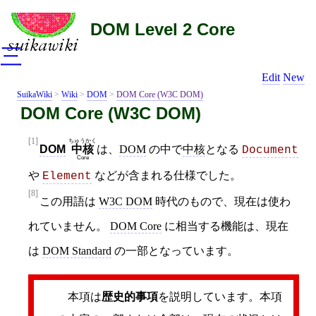
DOM Level 2 Core
三
Edit
New
SuikaWiki
>
Wiki
>
DOM
>
DOM Core (W3C DOM)
DOM Core (W3C DOM)
[1]
ちゅうかく
DOM
は、
DOM
の中で
中核
となる
中核
Document
Core
や
などが含まれる仕様でした。
Element
[8]
この用語は
W3C DOM
時代のもので、現在は使わ
れていません。
DOM Core
に相当する機能は、現在
は
DOM Standard
の一部となっています。
本項は
歴史的事項
を説明しています。本項