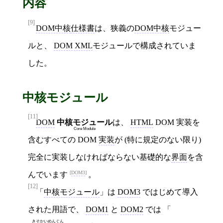
内容
[9]
DOM中核
仕様書
は、狭義の
DOM中核
モジュー
ルと、
DOM XML
モジュールで構成されていま
した。
中核モジュール
[11]
DOM
中核モジュール
は、
HTML
DOM 実装を
Core Module
含むすべての DOM
実装
が (特に規定のない限り)
完全に実装しなければならない基礎的な
界面
を含
DOM3
んでいます
。
[12]
「
中核モジュール
」は
DOM3
ではじめて導入
された用語で、
DOM1
と
DOM2
では 「
きそかいめんぐん