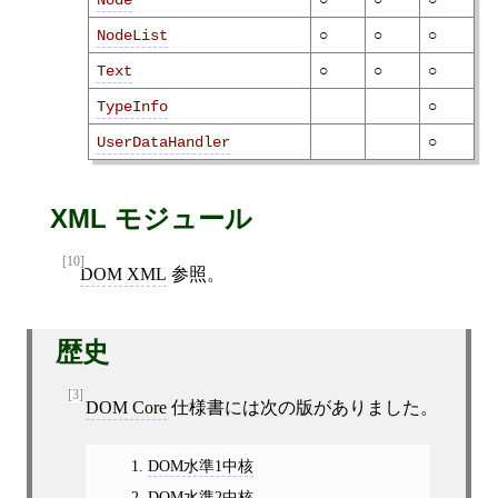
Node
○
○
○
NodeList
○
○
○
Text
○
TypeInfo
○
UserDataHandler
XML モジュール
[10]
DOM XML
参照。
歴史
[3]
DOM Core
仕様書には次の版がありました。
DOM水準1中核
DOM水準2中核