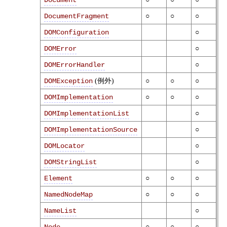
Document
○
○
○
DocumentFragment
○
DOMConfiguration
○
DOMError
○
DOMErrorHandler
(例外)
○
○
○
DOMException
○
○
○
DOMImplementation
○
DOMImplementationList
○
DOMImplementationSource
○
DOMLocator
○
DOMStringList
○
○
○
Element
○
○
○
NamedNodeMap
○
NameList
○
○
○