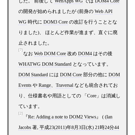
した。 前後して
WebApps WG
では
DOM4 Core
の開発が始められましたが (前身の
Web API
WG
時代に
DOM3 Core
の改訂を行うこととな
りました)、 ほとんど作業が進まず、直ぐに廃
止されました。
[7]
なお
Web DOM Core
改め
DOM4
はその後
WHATWG
DOM Standard
となっています。
DOM Standard
には
DOM Core
部分の他に
DOM
Events
や
Range
、
Traversal
なども統合されてお
り、仕様書名や用語としての 「Core」は消滅し
ています。
[2]
Re: Adding a note to DOM2 Views
( (
Ian
Jacobs
著,
平成23(2011)年8月3日(水) 21時24分44