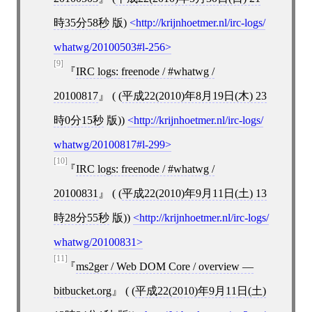
時35分58秒
版)
http://krijnhoetmer.nl/irc-logs/
whatwg/20100503#l-256
[9]
IRC logs: freenode / #whatwg /
20100817
( (
平成22(2010)年8月19日(木) 23
時0分15秒
版))
http://krijnhoetmer.nl/irc-logs/
whatwg/20100817#l-299
[10]
IRC logs: freenode / #whatwg /
20100831
( (
平成22(2010)年9月11日(土) 13
時28分55秒
版))
http://krijnhoetmer.nl/irc-logs/
whatwg/20100831
[11]
ms2ger / Web DOM Core / overview —
bitbucket.org
( (
平成22(2010)年9月11日(土)