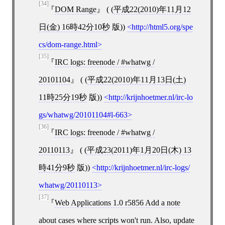
[34]
DOM Range
( (
平成22(2010)年11月12
日(金) 16時42分10秒
版))
http://html5.org/spe
cs/dom-range.html
[35]
IRC logs: freenode / #whatwg /
20101104
( (
平成22(2010)年11月13日(土)
11時25分19秒
版))
http://krijnhoetmer.nl/irc-lo
gs/whatwg/20101104#l-663
[36]
IRC logs: freenode / #whatwg /
20110113
( (
平成23(2011)年1月20日(木) 13
時41分9秒
版))
http://krijnhoetmer.nl/irc-logs/
whatwg/20110113
[37]
Web Applications 1.0 r5856 Add a note
about cases where scripts won't run. Also, update