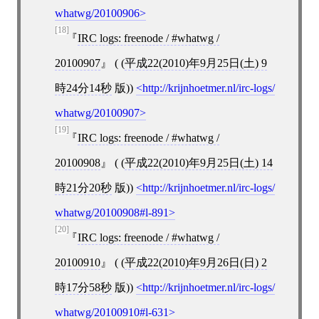
whatwg/20100906
[18]
IRC logs: freenode / #whatwg /
20100907
( (
平成22(2010)年9月25日(土) 9
時24分14秒
版))
http://krijnhoetmer.nl/irc-logs/
whatwg/20100907
[19]
IRC logs: freenode / #whatwg /
20100908
( (
平成22(2010)年9月25日(土) 14
時21分20秒
版))
http://krijnhoetmer.nl/irc-logs/
whatwg/20100908#l-891
[20]
IRC logs: freenode / #whatwg /
20100910
( (
平成22(2010)年9月26日(日) 2
時17分58秒
版))
http://krijnhoetmer.nl/irc-logs/
whatwg/20100910#l-631