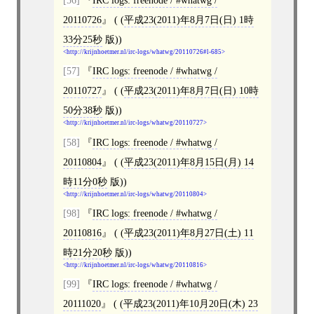
[56]
IRC logs: freenode / #whatwg /
20110726
( (
平成23(2011)年8月7日(日) 1時
33分25秒
版))
http://krijnhoetmer.nl/irc-logs/whatwg/20110726#l-685
[57]
IRC logs: freenode / #whatwg /
20110727
( (
平成23(2011)年8月7日(日) 10時
50分38秒
版))
http://krijnhoetmer.nl/irc-logs/whatwg/20110727
[58]
IRC logs: freenode / #whatwg /
20110804
( (
平成23(2011)年8月15日(月) 14
時11分0秒
版))
http://krijnhoetmer.nl/irc-logs/whatwg/20110804
[98]
IRC logs: freenode / #whatwg /
20110816
( (
平成23(2011)年8月27日(土) 11
時21分20秒
版))
http://krijnhoetmer.nl/irc-logs/whatwg/20110816
[99]
IRC logs: freenode / #whatwg /
20111020
( (
平成23(2011)年10月20日(木) 23