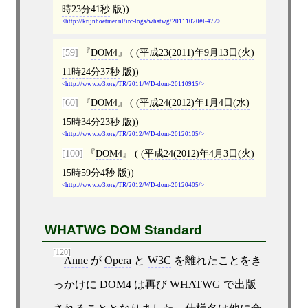
時23分41秒
版))
http://krijnhoetmer.nl/irc-logs/whatwg/20111020#l-477
[59]
DOM4
( (
平成23(2011)年9月13日(火)
11時24分37秒
版))
http://www.w3.org/TR/2011/WD-dom-20110915/
[60]
DOM4
( (
平成24(2012)年1月4日(水)
15時34分23秒
版))
http://www.w3.org/TR/2012/WD-dom-20120105/
[100]
DOM4
( (
平成24(2012)年4月3日(火)
15時59分4秒
版))
http://www.w3.org/TR/2012/WD-dom-20120405/
WHATWG DOM Standard
[120]
Anne
が
Opera
と
W3C
を離れたことをき
っかけに
DOM4
は再び
WHATWG
で出版