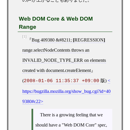
Web DOM Core & Web DOM
Range
[1]
Bug 409380 &#8211;
[
REGRESSION
]
range.selectNodeContents throws an
INVALID_NODE_TYPE_ERR on elements
created with document.createElement
(
版)
2008-01-06 11:35:37 +09:00
https://bugzilla.mozilla.org/show_bug.cgi?id=40
9380#c22
There is a growing feeling that we
should have a "Web DOM Core" spec,