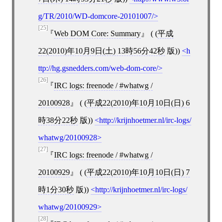
g/TR/2010/WD-domcore-20101007/
[25]
Web DOM Core: Summary
( (
平成
22(2010)年10月9日(土) 13時56分42秒
版))
h
ttp://hg.gsnedders.com/web-dom-core/
[26]
IRC logs: freenode / #whatwg /
20100928
( (
平成22(2010)年10月10日(日) 6
時38分22秒
版))
http://krijnhoetmer.nl/irc-logs/
whatwg/20100928
[27]
IRC logs: freenode / #whatwg /
20100929
( (
平成22(2010)年10月10日(日) 7
時1分30秒
版))
http://krijnhoetmer.nl/irc-logs/
whatwg/20100929
[28]