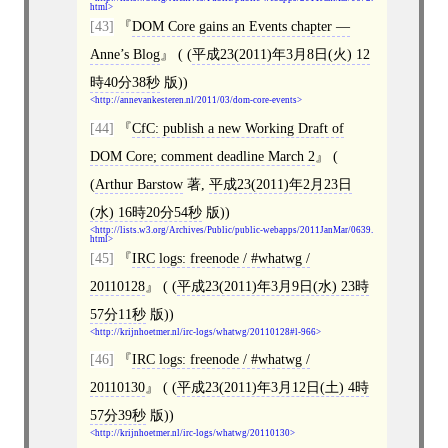
html
[43]
DOM Core gains an Events chapter —
Anne’s Blog
( (
平成23(2011)年3月8日(火) 12
時40分38秒
版))
http://annevankesteren.nl/2011/03/dom-core-events
[44]
CfC: publish a new Working Draft of
DOM Core; comment deadline March 2
(
(
Arthur Barstow
著,
平成23(2011)年2月23日
(水) 16時20分54秒
版))
http://lists.w3.org/Archives/Public/public-webapps/2011JanMar/0639.
html
[45]
IRC logs: freenode / #whatwg /
20110128
( (
平成23(2011)年3月9日(水) 23時
57分11秒
版))
http://krijnhoetmer.nl/irc-logs/whatwg/20110128#l-966
[46]
IRC logs: freenode / #whatwg /
20110130
( (
平成23(2011)年3月12日(土) 4時
57分39秒
版))
http://krijnhoetmer.nl/irc-logs/whatwg/20110130