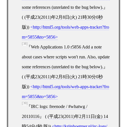
some references (unrelated to the bug below).
( (
平成23(2011)年2月8日(火) 21時30分0秒
版))
http://html5.org/tools/web-apps-tracker?fro
m=5855&to=5856
[38]
Web Applications 1.0 r5856 Add a note
about cases where scripts won't run. Also, update
some references (unrelated to the bug below).
( (
平成23(2011)年2月8日(火) 21時30分0秒
版))
http://html5.org/tools/web-apps-tracker?fro
m=5855&to=5856
[39]
IRC logs: freenode / #whatwg /
20110116
( (
平成23(2011)年2月11日(金) 14
時54分4秒
版))
http://krijnhoetmer.nl/irc-logs/