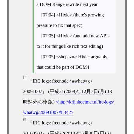
a DOM Range rewrite next year
[07:04] <Hixie> (there's growing
pressure to fix that spec)
[07:05] <Hixie> (and add new APIs
to it for things like rich text editing)
[07:05] <shepazu> Hixie: arguably,
that could be part of DOM4
[7]
IRC logs: freenode / #whatwg /
20091007
(
平成21(2009)年12月7日(月) 13
時54分41秒
版)
http://krijnhoetmer.nl/irc-logs/
whatwg/20091007#l-342
[8]
IRC logs: freenode / #whatwg /
20100503
(
平成22(2010)年5月30日(日) 21