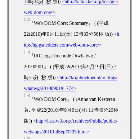
13時34分1秒
版))
http://bitbucket.org/ms2ger/
web-dom-core
[12]
Web DOM Core: Summary
( (
平成
22(2010)年9月11日(土) 13時33分56秒
版))
h
ttp://hg.gsnedders.com/web-dom-core/
[13]
IRC logs: freenode / #whatwg /
20100901
( (
平成22(2010)年9月19日(日) 7
時55分1秒
版))
http://krijnhoetmer.nl/irc-logs/
whatwg/20100901#l-774
[14]
Web DOM Core
( (
Anne van Kesteren
著,
平成22(2010)年9月6日(月) 11時49分20秒
版))
http://lists.w3.org/Archives/Public/public-
webapps/2010JulSep/0705.html
[15]