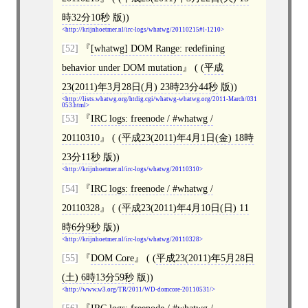
時32分10秒
版))
http://krijnhoetmer.nl/irc-logs/whatwg/20110215#l-1210
[52]
[
whatwg
]
DOM Range: redefining
behavior under DOM mutation
( (
平成
23(2011)年3月28日(月) 23時23分44秒
版))
http://lists.whatwg.org/htdig.cgi/whatwg-whatwg.org/2011-March/031
053.html
[53]
IRC logs: freenode / #whatwg /
20110310
( (
平成23(2011)年4月1日(金) 18時
23分11秒
版))
http://krijnhoetmer.nl/irc-logs/whatwg/20110310
[54]
IRC logs: freenode / #whatwg /
20110328
( (
平成23(2011)年4月10日(日) 11
時6分9秒
版))
http://krijnhoetmer.nl/irc-logs/whatwg/20110328
[55]
DOM Core
( (
平成23(2011)年5月28日
(土) 6時13分59秒
版))
http://www.w3.org/TR/2011/WD-domcore-20110531/