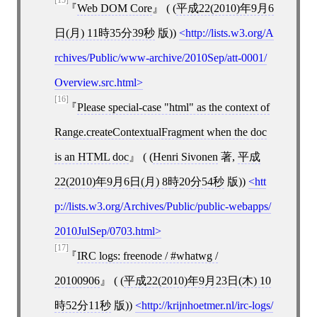
Web DOM Core
( (
平成22(2010)年9月6
日(月) 11時35分39秒
版))
http://lists.w3.org/A
rchives/Public/www-archive/2010Sep/att-0001/
Overview.src.html
[16]
Please special-case "html" as the context of
Range.createContextualFragment when the doc
is an HTML doc
( (
Henri Sivonen
著,
平成
22(2010)年9月6日(月) 8時20分54秒
版))
htt
p://lists.w3.org/Archives/Public/public-webapps/
2010JulSep/0703.html
[17]
IRC logs: freenode / #whatwg /
20100906
( (
平成22(2010)年9月23日(木) 10
時52分11秒
版))
http://krijnhoetmer.nl/irc-logs/