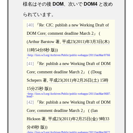
様名はその後
DOM
、次いで
DOM4
と改め
られています。
[40]
Re: CfC: publish a new Working Draft of
DOM Core; comment deadline March 2
(
(
Arthur Barstow
著,
平成23(2011)年3月3日(木)
11時54分8秒
版))
http://lists.w3.org/Archives/Public/public-webapps/2011JanMar/0766
[41]
Re: publish a new Working Draft of DOM
Core; comment deadline March 2
( (
Doug
Schepers
著,
平成23(2011)年2月26日(土) 15時
15分25秒
版))
http://lists.w3.org/Archives/Public/public-webapps/2011JanMar/0687.
html
[42]
Re: publish a new Working Draft of DOM
Core; comment deadline March 2
( (
Ian
Hickson
著,
平成23(2011)年2月25日(金) 9時33
分49秒
版))
http://lists.w3.org/Archives/Public/public-webapps/2011JanMar/0672.