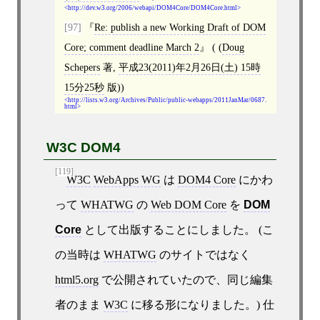
http://dev.w3.org/2006/webapi/DOM4Core/DOM4Core.html
[97]
Re: publish a new Working Draft of DOM
Core; comment deadline March 2
( (
Doug
Schepers
著,
平成23(2011)年2月26日(土) 15時
15分25秒
版))
http://lists.w3.org/Archives/Public/public-webapps/2011JanMar/0687.
html
W3C DOM4
[119]
W3C
WebApps WG
は
DOM4 Core
にかわ
って
WHATWG
の
Web DOM Core
を
DOM
Core
として出版することにしました。 (こ
の当時は
WHATWG
のサイトではなく
html5.org
で公開されていたので、同じ編集
者のまま
W3C
に移る形になりました。) 仕