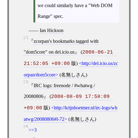
we could similarly have a "Web DOM
Range" spec.
——
Ian Hickson
[2]
zcorpan's bookmarks tagged with
"dom5core" on del.icio.us
(
2008-06-21 
版)
http://del.icio.us/zc
21:52:05 +09:00
orpan/dom5core
(
名無しさん
)
[3]
IRC logs: freenode / #whatwg /
20080806
(
2008-08-09 17:58:09 
版)
http://krijnhoetmer.nl/irc-logs/wh
+09:00
atwg/20080806#l-72
(
名無しさん
)
[4]
>>3