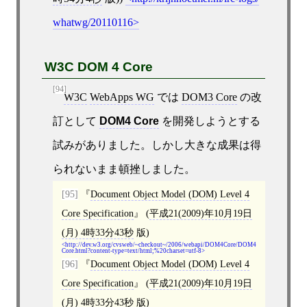
whatwg/20110116
W3C DOM 4 Core
[94]
W3C
WebApps WG
では
DOM3 Core
の改
訂として
DOM4 Core
を開発しようとする
試みがありました。しかし大きな成果は得
られないまま頓挫しました。
[95]
Document Object Model (DOM) Level 4
Core Specification
(
平成21(2009)年10月19日
(月) 4時33分43秒
版)
http://dev.w3.org/cvsweb/~checkout~/2006/webapi/DOM4Core/DOM4
Core.html?content-type=text/html;%20charset=utf-8
[96]
Document Object Model (DOM) Level 4
Core Specification
(
平成21(2009)年10月19日
(月) 4時33分43秒
版)