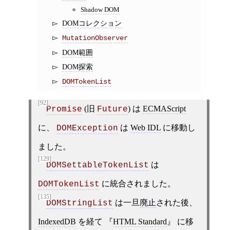
Shadow DOM
DOMコレクション
MutationObserver
DOM範囲
DOM探索
DOMTokenList
[92]
(旧
) は
ECMAScript
Promise
Future
に、
は
Web IDL
に移動し
DOMException
ました。
[129]
は
DOMSettableTokenList
に統合されました。
DOMTokenList
[135]
は一旦
廃止
された後、
DOMStringList
IndexedDB
を経て
HTML Standard
に移