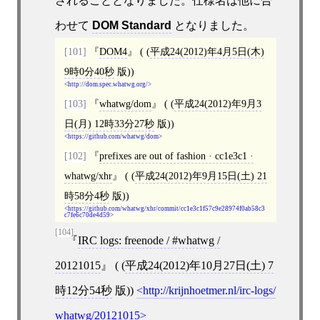
されることとなりました。仕様名は他に合
わせて
DOM Standard
となりました。
[101]
DOM4
( (
平成24(2012)年4月5日(木)
9時0分40秒
版))
http://dom.spec.whatwg.org/
[103]
whatwg/dom
( (
平成24(2012)年9月3
日(月) 12時33分27秒
版))
https://github.com/whatwg/dom
[102]
prefixes are out of fashion · cc1e3c1 ·
whatwg/xhr
( (
平成24(2012)年9月15日(土) 21
時58分4秒
版))
https://github.com/whatwg/xhr/commit/cc1e3c1f57c9e28974f0ab58c3
c7fe6c70de4d59
[104]
IRC logs: freenode / #whatwg /
20121015
( (
平成24(2012)年10月27日(土) 7
時12分54秒
版))
http://krijnhoetmer.nl/irc-logs/
whatwg/20121015