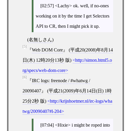
[02:57] <Lachy> ok. well, if no-ones
working on it by the time I get Selectors
API to CR, then I might pick it up.
(
名無しさん
)
[5]
Web DOM Core
(
平成20(2008)年8月14
日(木) 12時20分13秒
版)
http://simon.html5.o
rg/specs/web-dom-core
[6]
IRC logs: freenode / #whatwg /
20090407
(
平成21(2009)年6月14日(日) 1時
25分2秒
版)
http://krijnhoetmer.nl/irc-logs/wha
twg/20090407#l-204
[07:04] <Hixie> i might be roped into