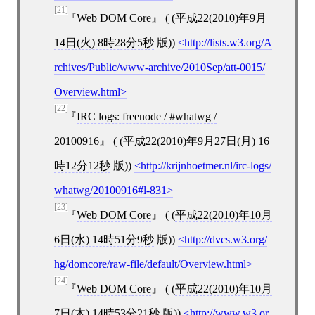
[21]
Web DOM Core
( (
平成22(2010)年9月
14日(火) 8時28分5秒
版))
http://lists.w3.org/A
rchives/Public/www-archive/2010Sep/att-0015/
Overview.html
[22]
IRC logs: freenode / #whatwg /
20100916
( (
平成22(2010)年9月27日(月) 16
時12分12秒
版))
http://krijnhoetmer.nl/irc-logs/
whatwg/20100916#l-831
[23]
Web DOM Core
( (
平成22(2010)年10月
6日(水) 14時51分9秒
版))
http://dvcs.w3.org/
hg/domcore/raw-file/default/Overview.html
[24]
Web DOM Core
( (
平成22(2010)年10月
7日(木) 14時53分21秒
版))
http://www.w3.or