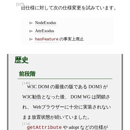
[117]
旧仕様に対して次の仕様変更を試みています。
NodeExodus
AttrExodus
の事実上廃止
hasFeature
歴史
前段階
[140]
W3C DOM
の最後の版である
DOM3
が
W3C勧告
となった後、
DOM WG
は閉鎖さ
れ、
Webブラウザー
に十分に実装されない
まま放置状態が続いていました。
[114]
や
adopt
などの仕様が
getAttribute