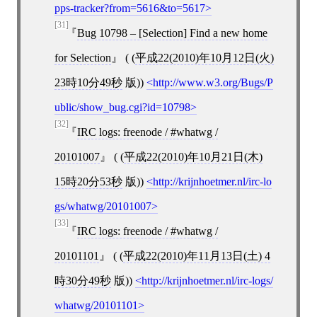
pps-tracker?from=5616&to=5617
[31]
Bug 10798 –
[
Selection
]
Find a new home
for Selection
( (
平成22(2010)年10月12日(火)
23時10分49秒
版))
http://www.w3.org/Bugs/P
ublic/show_bug.cgi?id=10798
[32]
IRC logs: freenode / #whatwg /
20101007
( (
平成22(2010)年10月21日(木)
15時20分53秒
版))
http://krijnhoetmer.nl/irc-lo
gs/whatwg/20101007
[33]
IRC logs: freenode / #whatwg /
20101101
( (
平成22(2010)年11月13日(土) 4
時30分49秒
版))
http://krijnhoetmer.nl/irc-logs/
whatwg/20101101