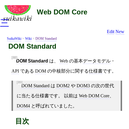
Web DOM Core
三
Edit
New
SuikaWiki
>
Wiki
>
DOM Standard
DOM Standard
[88]
DOM Standard
は、
Web
の基本
データモデル
・
API
である
DOM
の中核部分に関する
仕様書
です。
[89]
DOM Standard
は
DOM2
や
DOM3
の次の世代
に当たる仕様書です。 以前は
Web DOM Core
、
DOM4
と呼ばれていました。
目次