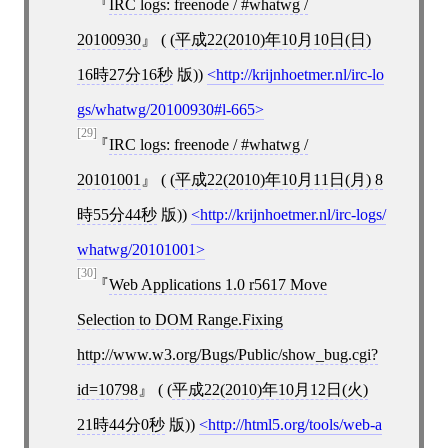
IRC logs: freenode / #whatwg /
20100930
( (
平成22(2010)年10月10日(日)
16時27分16秒
版))
http://krijnhoetmer.nl/irc-lo
gs/whatwg/20100930#l-665
[29]
IRC logs: freenode / #whatwg /
20101001
( (
平成22(2010)年10月11日(月) 8
時55分44秒
版))
http://krijnhoetmer.nl/irc-logs/
whatwg/20101001
[30]
Web Applications 1.0 r5617 Move
Selection to DOM Range.Fixing
http://www.w3.org/Bugs/Public/show_bug.cgi?
id=10798
( (
平成22(2010)年10月12日(火)
21時44分0秒
版))
http://html5.org/tools/web-a