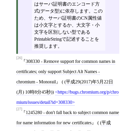
はサーバ証明書のエンコード方
式(データ型)に依存します。この
ため、サーバ証明書のCN属性値
は小文字とするか、大文字・小
文字を区別しない型である
PrintableStringで記述することを
推奨します。
[26]
308330 - Remove support for common names in
certificates; only support Subject Alt Names -
chromium - Monorail
( (
平成29(2017)年5月22日
(月) 10時8分45秒
))
https://bugs.chromium.org/p/chro
mium/issues/detail?id=308330
[27]
1245280 - don't fall back to subject common name
for name information for new certificates
( (
平成