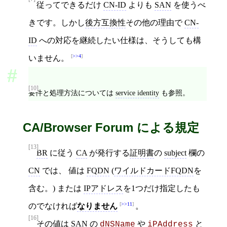
従ってできるだけ
CN-ID
よりも
SAN
を使うべ
きです。しかし
後方互換性
その他の理由で
CN-
ID
への対応を継続したい仕様は、そうしても構
>>4
いません。
[10]
要件と処理方法については
service identity
も参照。
CA/Browser Forum による規定
[13]
BR
に従う
CA
が発行する
証明書
の
subject
欄の
CN
では、 値は
FQDN
(
ワイルドカードFQDN
を
含む。) または
IPアドレス
を1つだけ指定したも
>>11
のでなければ
なりません
。
[16]
その値は
SAN
の
や
と
dNSName
iPAddress