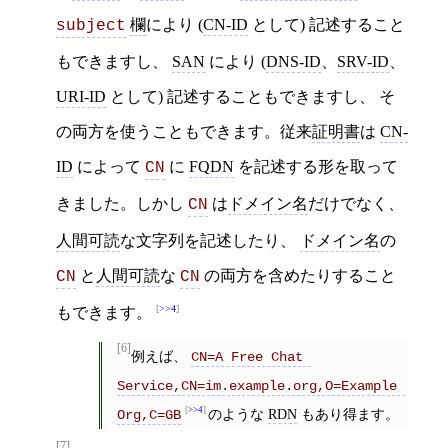
欄
により (
CN-ID
として) 記述すること
subject
もできますし、
SAN
により (
DNS-ID
、
SRV-ID
、
URI-ID
として) 記述することもできますし、 そ
の両方を使うこともできます。従来
証明書
は
CN-
ID
によって
に
FQDN
を記述する形を取って
CN
きました。しかし
は
ドメイン名
だけでなく、
CN
人間可読
な文字列を記述したり、
ドメイン名
の
と
人間可読
な
の両方を含めたりすること
CN
CN
>>4
もできます。
[6]
例えば、
CN=A Free Chat 
Service,CN=im.example.org,O=Example 
>>4
のような
RDN
もあり得ます。
Org,C=GB
[7]