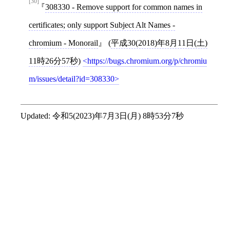
[30]
308330 - Remove support for common names in
certificates; only support Subject Alt Names -
chromium - Monorail
(
平成30(2018)年8月11日(土)
11時26分57秒
)
https://bugs.chromium.org/p/chromiu
m/issues/detail?id=308330
Updated:
令和5(2023)年7月3日(月) 8時53分7秒