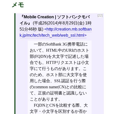
メモ
[22]
Mobile Creation | ソフトバンクモバ
イル
(
平成26(2014)年8月29日(金) 1時
51分46秒
版)
http://creation.mb.softban
k.jp/mc/tech/tech_web/web_ssl.html
一部のSoftBank 3G携帯電話に
おいて、HTML中のURIのホスト
部(FQDN)を大文字で記述した場
合でも、HTTPリクエストは小文
字にて行うものがあります。こ
のため、ホスト部に大文字を使
用した場合、SSL認証を行う際
のcommon name(CN)との比較に
て、正規の証明書と認識しない
ことがあります。
FQDNとCNを比較する際、大
文字・小文字を区別するか否か