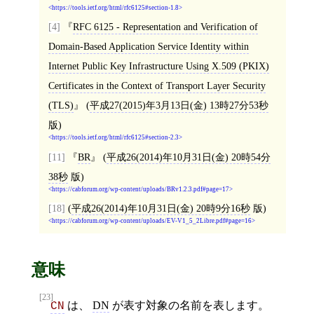
https://tools.ietf.org/html/rfc6125#section-1.8
[4]
RFC 6125 - Representation and Verification of
Domain-Based Application Service Identity within
Internet Public Key Infrastructure Using X.509 (PKIX)
Certificates in the Context of Transport Layer Security
(TLS)
(
平成27(2015)年3月13日(金) 13時27分53秒
版)
https://tools.ietf.org/html/rfc6125#section-2.3
[11]
BR
(
平成26(2014)年10月31日(金) 20時54分
38秒
版)
https://cabforum.org/wp-content/uploads/BRv1.2.3.pdf#page=17
[18]
(
平成26(2014)年10月31日(金) 20時9分16秒
版)
https://cabforum.org/wp-content/uploads/EV-V1_5_2Libre.pdf#page=16
意味
[23]
は、
DN
が表す対象の名前を表します。
CN