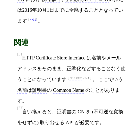
は2016年10月1日までに全廃することとなってい
>>11
ます
。
関連
[31]
HTTP Certificate Store Interface
は
名前
や
メール
アドレス
をそのまま、
正準化
などすることなく使
RFC 4387
2.5.1.
うことになっています
。 ここでいう
名前
は
証明書
の
Common Name
のことがありま
す。
[32]
言い換えると、
証明書
の
CN
を (不可逆な変換
をせずに) 取り出せる
API
が必要です。