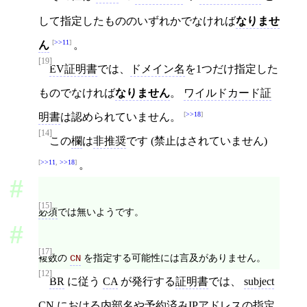
して指定したもののいずれかでなければ
なりませ
>>11
ん
。
[19]
EV証明書
では、
ドメイン名
を1つだけ指定した
ものでなければ
なりません
。
ワイルドカード証
>>18
明書
は認められていません。
[14]
この
欄
は
非推奨
です (禁止はされていません)
>>11
,
>>18
。
[15]
必須
では無いようです。
[17]
複数の
を指定する可能性には言及がありません。
CN
[12]
BR
に従う
CA
が発行する
証明書
では、
subject
CN
における
内部名
や
予約済みIPアドレス
の指定