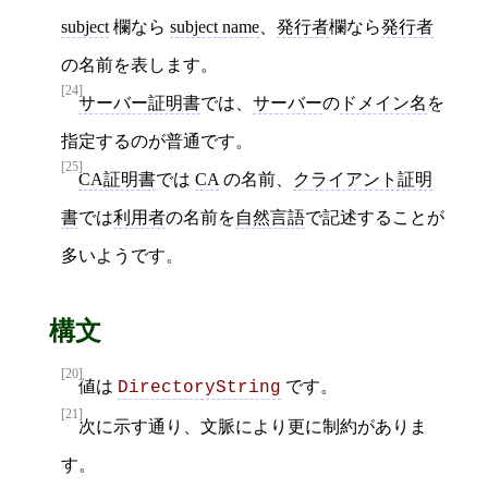
subject
欄なら
subject name
、
発行者
欄なら
発行者
の名前を表します。
[24]
サーバー証明書
では、
サーバー
の
ドメイン名
を
指定するのが普通です。
[25]
CA証明書
では
CA
の名前、
クライアント証明
書
では
利用者
の名前を
自然言語
で記述することが
多いようです。
構文
[20]
値は
です。
DirectoryString
[21]
次に示す通り、文脈により更に制約がありま
す。