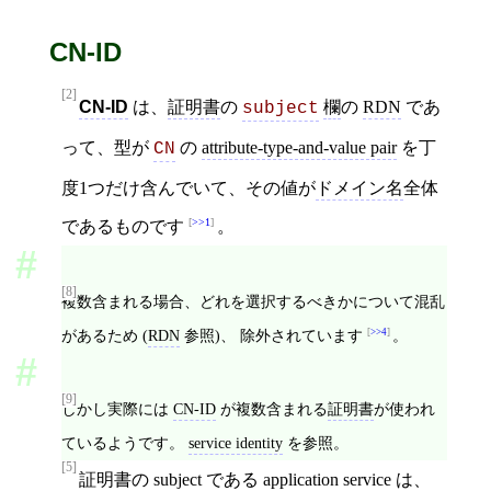
CN-ID
[2]
CN-ID
は、
証明書
の
欄
の
RDN
であ
subject
って、型が
の
attribute-type-and-value pair
を丁
CN
度1つだけ含んでいて、その値が
ドメイン名
全体
>>1
であるものです
。
[8]
複数含まれる場合、どれを選択するべきかについて混乱
>>4
があるため (
RDN
参照)、 除外されています
。
[9]
しかし実際には
CN-ID
が複数含まれる
証明書
が使われ
ているようです。
service identity
を参照。
[5]
証明書
の
subject
である
application service
は、