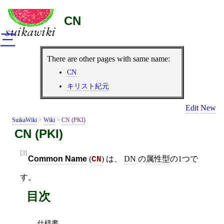
CN
三
There are other pages with same name:
CN
キリスト紀元
Edit
New
SuikaWiki
>
Wiki
>
CN (PKI)
CN (PKI)
[3]
Common Name
(
) は、
DN
の
属性型
の1つで
CN
す。
目次
仕様書