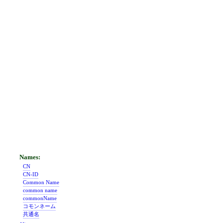
CN
CN-ID
Common Name
common name
commonName
コモンネーム
共通名