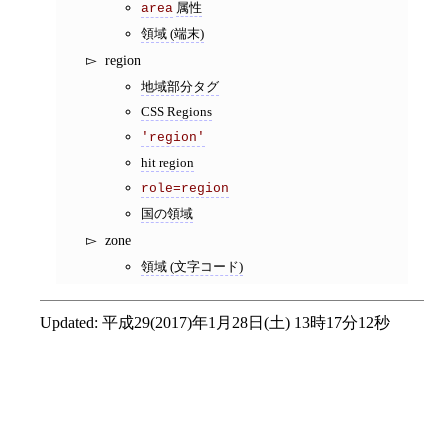
属性
area
領域 (端末)
region
地域部分タグ
CSS Regions
'region'
hit region
role=region
国の領域
zone
領域 (文字コード)
Updated:
平成29(2017)年1月28日(土) 13時17分12秒