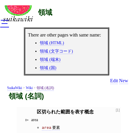
領域
三
There are other pages with same name:
領域 (HTML)
領域 (文字コード)
領域 (端末)
領域 (国)
Edit
New
SuikaWiki
>
Wiki
>
領域 (名詞)
領域 (名詞)
[1]
区切られた範囲を表す概念
area
要素
area