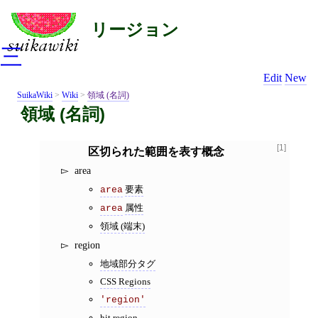
リージョン
三
Edit
New
SuikaWiki
>
Wiki
>
領域 (名詞)
領域 (名詞)
[1]
区切られた範囲を表す概念
area
要素
area
属性
area
領域 (端末)
region
地域部分タグ
CSS Regions
'region'
hit region