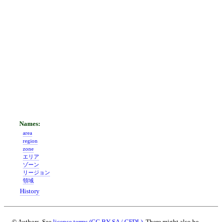
area
region
zone
エリア
ゾーン
リージョン
領域
History
© Authors. See
license terms (CC BY-SA / GFDL)
. There might also be