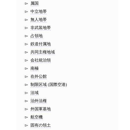
属国
中立地帯
無人地帯
非武装地帯
占領地
鉄道付属地
共同主権地域
会社統治領
南極
在外公館
制限区域
(国際空港)
法域
治外法権
外国軍基地
航空機
固有の領土