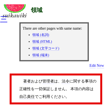
領域
三
There are other pages with same name:
領域 (名詞)
領域 (HTML)
領域 (文字コード)
領域 (端末)
Edit
New
著者
および
管理者
は、
法令
に関する事項の
正確性を一切保証しません。 本項の内容は
自己責任
でご利用ください。