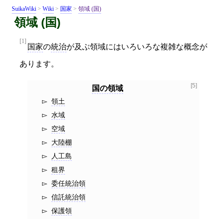
SuikaWiki
>
Wiki
>
国家
>
領域 (国)
領域 (国)
[1]
国家
の
統治
が及ぶ領域にはいろいろな複雑な概念が
あります。
[5]
国の領域
領土
水域
空域
大陸棚
人工島
租界
委任統治領
信託統治領
保護領