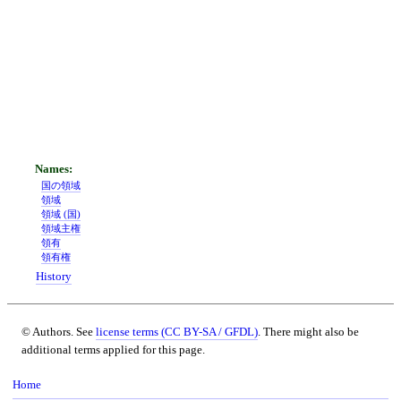
国の領域
領域
領域 (国)
領域主権
領有
領有権
History
© Authors. See
license terms (CC BY-SA / GFDL)
. There might also be
additional terms applied for this page.
Home