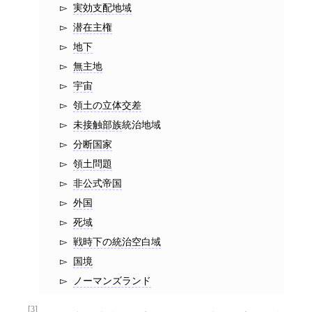
実効支配地域
潜在主権
地下
無主地
宇宙
領土の立体交差
未接触部族
統治地域
分断国家
領土問題
非公式帝国
外国
死域
戦時下の統治空白域
国境
ノーマンズランド
[3]