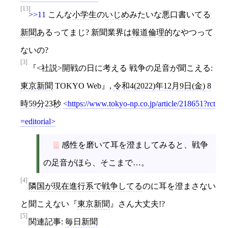
[13]
>>11
こんな
小学生
の
いじめ
みたいな悪口書いてる
新聞
あるってまじ? 新聞業界は
報道倫理
的なやつって
ないの?
[3]
<社説>開戦の日に考える 戦争の足音が聞こえる:
東京新聞
TOKYO Web
,
令和4(2022)年12月9日(金) 8
時59分23秒
https://www.tokyo-np.co.jp/article/218651?rct
=editorial
感性を磨いて耳を澄ましてみると、戦争
の足音がほら、そこまで…。
[4]
隣国が現在進行系で戦争してる
のに耳を澄まさない
と聞こえない
東京新聞
さん大丈夫!?
[5]
関連記事:
毎日新聞