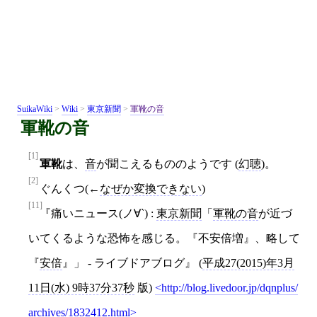
SuikaWiki
>
Wiki
>
東京新聞
>
軍靴の音
軍靴の音
[1]
軍靴
は、
音
が聞こえるもののようです (
幻聴
)。
[2]
ぐんくつ(←
なぜか変換できない
)
[11]
痛いニュース(ノ∀`) :
東京新聞
「
軍靴の音
が近づ
いてくるような恐怖を感じる。『不安倍増』、略して
『
安倍
』」 - ライブドアブログ
(
平成27(2015)年3月
11日(水) 9時37分37秒
版)
http://blog.livedoor.jp/dqnplus/
archives/1832412.html