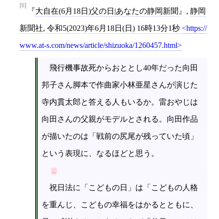
[6]
大自在(6月18日)父の日|あなたの静岡新聞
,
静岡
新聞社
,
令和5(2023)年6月18日(日) 16時13分1秒
https://
www.at-s.com/news/article/shizuoka/1260457.html
飛行機事故死からおととし40年だった向田
邦子さん脚本で作曲家小林亜星さんが演じた
寺内貫太郎と答える人もいるか。雷おやじは
向田さんの父親がモデルとされる。向田作品
が描いたのは「戦前の尻尾が残っていた頃」
という表現に、なるほどと思う。
祝日法に「こどもの日」は「こどもの人格
を重んじ、こどもの幸福をはかるとともに、