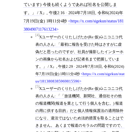
ています) 今後も続くようであれば社名を公開しま
す。」 / X
,
午後2:16 · 2024年7月18日
,
令和6(2024)年
7月19日(金) 1時11分4秒
https://x.com/sigekun/status/181
3804907117613234
[4]
Xユーザーのくりたしげたか(Re:仮)🌰ニコニコ代
表の人さん: 「最初に報告を受けた時はさすがに虚
偽だと思ったのですが、社員が撮影したインターホ
ンの画像から社名および記者名まで把握していま
す。」 / X
,
午後2:29 · 2024年7月18日
,
令和6(2024)
年7月19日(金) 1時11分4秒
https://x.com/sigekun/stat
us/1813808385969815596
[5]
Xユーザーのくりたしげたか(Re:仮)🌰ニコニコ代
表の人さん: 「「放送機関、新聞社、通信社その他
の報道機関(報道を業として行う個人を含む。) 報道
の用に供する目的」だと個人情報保護法の適用除外
になり、違法ではないため法的措置を取ることはで
きません。 あくまで報道のモラルの問題ですので、