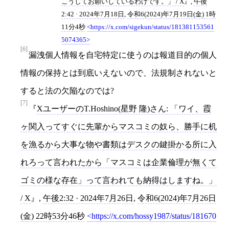
こうしてお願いしているわけです。」 / X
,
午後
2:42 · 2024年7月18日
,
令和6(2024)年7月19日(金) 1時
11分4秒
https://x.com/sigekun/status/181381153561
5074365
[6]
漏洩個人情報を自宅特定に使うのは報道目的の個人
情報の保持とは到底いえないので、法規制されないと
すると法の欠陥なのでは?
[7]
XユーザーのT.Hoshino(星野 隆)さん: 「ワイ、霞
ヶ関入ってすぐに先輩からマスコミの奴ら、勝手に机
を漁るから大事な物や書類はデスクの鍵掛かる所に入
れろって言われたから「マスコミは企業倫理が無くて
ゴミの様な存在」って言われても納得はしますね。」
/ X
,
午後2:32 · 2024年7月26日
,
令和6(2024)年7月26日
(金) 22時53分46秒
https://x.com/hossy1987/status/181670