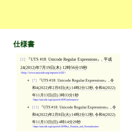
仕様書
[1]
UTS #18: Unicode Regular Expressions
,
平成
24(2012)年7月19日(木) 12時56分19秒
http://www.unicode.org/reports/tr18/
[7]
UTS #18: Unicode Regular Expressions
,
令
和4(2022)年2月8日(火) 14時2分12秒
,
令和4(2022)
年11月13日(日) 3時33分1秒
https://unicode.org/reports/tr18/#Conformance
[15]
UTS #18: Unicode Regular Expressions
,
令
和4(2022)年2月8日(火) 14時2分12秒
,
令和4(2022)
年11月13日(日) 4時14分29秒
https://unicode.org/reports/tr18/#Hex_Notation_and_Normalization