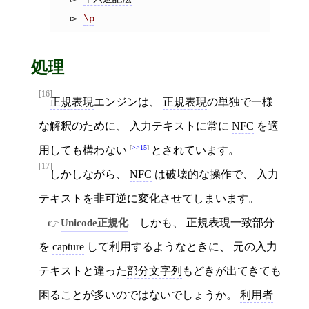
\p
処理
[16]
正規表現
エンジンは、
正規表現
の単独で一様
な解釈のために、 入力テキストに常に
NFC
を適
>>15
用しても構わない
とされています。
[17]
しかしながら、
NFC
は破壊的な操作で、 入力
テキストを非可逆に変化させてしまいます。
Unicode正規化
しかも、
正規表現
一致部分
を
capture
して利用するようなときに、 元の入力
テキストと違った
部分文字列
もどきが出てきても
困ることが多いのではないでしょうか。
利用者