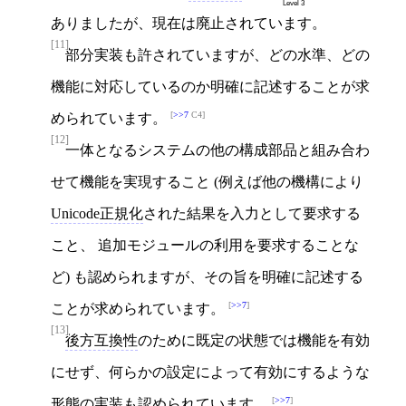
Level 3
ありましたが、現在は廃止されています。
[11]
部分実装も許されていますが、どの水準、どの
機能に対応しているのか明確に記述することが求
>>7
C4
められています。
[12]
一体となるシステムの他の構成部品と組み合わ
せて機能を実現すること (例えば他の機構により
Unicode正規化
された結果を入力として要求する
こと、 追加モジュールの利用を要求することな
ど) も認められますが、その旨を明確に記述する
>>7
ことが求められています。
[13]
後方互換性
のために既定の状態では機能を有効
にせず、何らかの設定によって有効にするような
>>7
形態の実装も認められています。