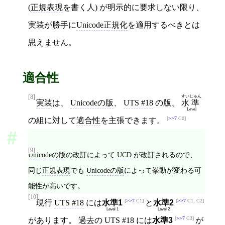
(
正規表現
を書く人) が明示的に要求しない限り、
実装が勝手に
Unicode正規化
を適用するべきとは
思えません。
適合性
[8]
すい
じゅん
実装
は、
Unicodeの版
、
UTS #18
の版、
水
準
Level
>>7
C0
の組に対して
適合性
を主張できます。
[9]
Unicodeの版
の改訂によって
UCD
が改訂されるので、
同じ
正規表現
でも
Unicodeの版
によって挙動が変わる可
能性が高いです。
[10]
>>7
C1
>>7
C1, C2
現行
UTS #18
には
水準1
と
水準2
Level 1
Level 2
>>7
C3
があります。 過去の
UTS #18
には
水準3
が