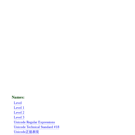
Level
Level 1
Level 2
Level 3
Unicode Regular Expressions
Unicode Technical Standard #18
Unicode正規表現