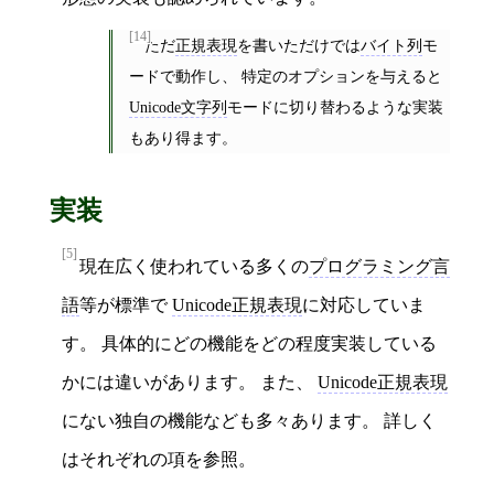
[14]
ただ
正規表現
を書いただけでは
バイト列
モ
ードで動作し、 特定のオプションを与えると
Unicode文字列
モードに切り替わるような実装
もあり得ます。
実装
[5]
現在広く使われている多くの
プログラミング言
語
等が標準で
Unicode正規表現
に対応していま
す。 具体的にどの機能をどの程度実装している
かには違いがあります。 また、
Unicode正規表現
にない独自の機能なども多々あります。 詳しく
はそれぞれの項を参照。