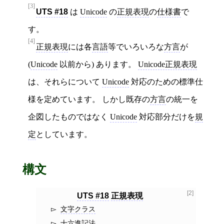
[3]
UTS #18
は
Unicode
の
正規表現
の
仕様書
で
す。
[4]
正規表現
には各
言語
等でいろいろな
方言
が
(
Unicode
以前から) あります。
Unicode正規表現
は、それらについて
Unicode
対応のための標準仕
様を定めています。 しかし既存の
方言
の統一を
企図したものではなく
Unicode
対応部分だけを
規
定
としています。
構文
[2]
UTS #18
正規表現
文字クラス
十六進記法