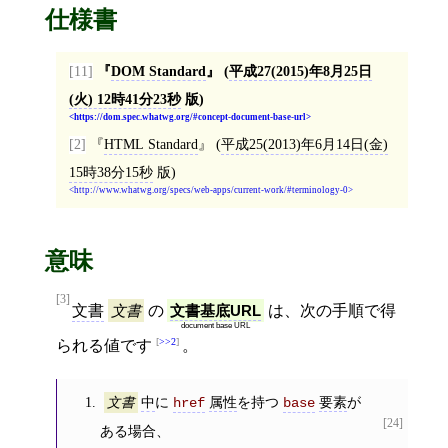
仕様書
[11]
DOM Standard
(
平成27(2015)年8月25日
(火) 12時41分23秒
版)
https://dom.spec.whatwg.org/#concept-document-base-url
[2]
HTML Standard
(
平成25(2013)年6月14日(金)
15時38分15秒
版)
http://www.whatwg.org/specs/web-apps/current-work/#terminology-0
意味
[3]
文書
文書
の
文書基底URL
は、次の手順で得
document base URL
>>2
られる値です
。
中
に
属性
を持つ
要素
が
文書
href
base
[24]
ある場合、