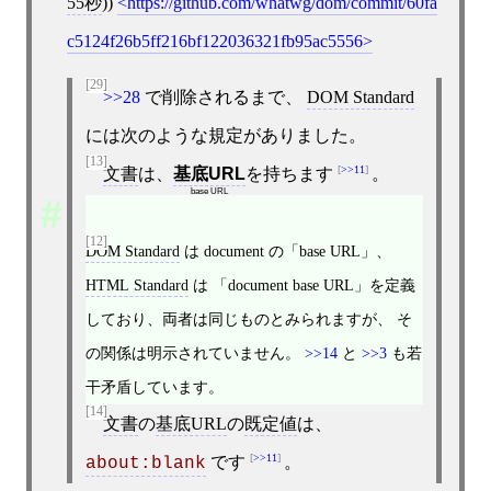
55秒
))
https://github.com/whatwg/dom/commit/60fa
c5124f26b5ff216bf122036321fb95ac5556
[29]
>>28
で削除されるまで、
DOM Standard
には次のような規定がありました。
[13]
>>11
文書
は、
基底URL
を持ちます
。
base URL
[12]
DOM Standard
は document の「base URL」、
HTML Standard
は 「document base URL」を定義
しており、両者は同じものとみられますが、 そ
の関係は明示されていません。
>>14
と
>>3
も若
干矛盾しています。
[14]
文書
の
基底URL
の
既定値
は、
>>11
です
。
about:blank