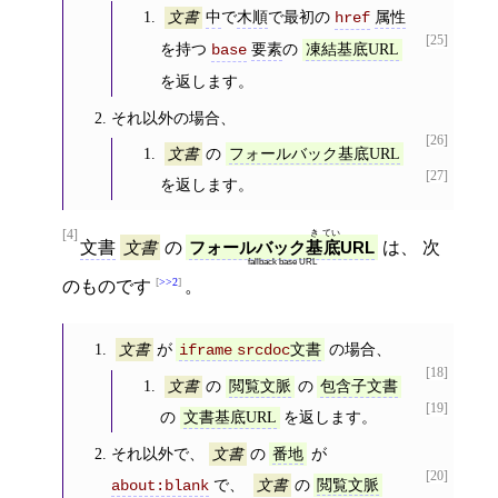
中
で
木順
で最初の
属性
文書
href
[25]
を持つ
要素
の
base
凍結基底URL
を返します。
それ以外の場合、
[26]
の
文書
フォールバック基底URL
[27]
を返します。
[4]
き
てい
文書
文書
の
フォールバック
基
底
URL
は、 次
fallback base URL
>>2
のものです
。
が
の場合、
文書
文書
iframe
srcdoc
[18]
の
の
文書
閲覧文脈
包含子文書
[19]
の
を返します。
文書基底URL
それ以外で、
の
が
文書
番地
[20]
で、
の
about:blank
文書
閲覧文脈