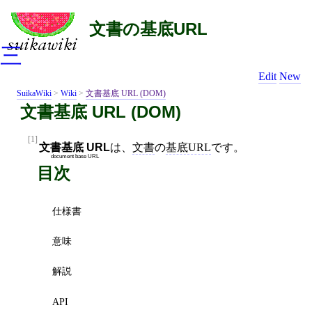
文書の基底URL
三
Edit
New
SuikaWiki
>
Wiki
>
文書基底 URL (DOM)
文書基底 URL (DOM)
[1]
文書基底 URL
は、
文書
の
基底URL
です。
document base URL
目次
仕様書
意味
解説
API