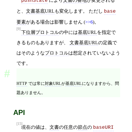
により
文書の番地
が変更される
pushState
と、
文書基底URL
も変化します。 ただし
base
要素
がある場合は影響しません (
>>6
)。
[9]
下位層プロトコル
の中には
基底URL
を指定で
きるものもありますが、
文書基底URL
の定義で
はそのような
プロトコル
は想定されていないよう
です。
HTTP
では常に
対象URL
が
基底URL
になりますから、問
題ありません。
API
[15]
現在の値は、
文書
の任意の
節点
の
baseURI