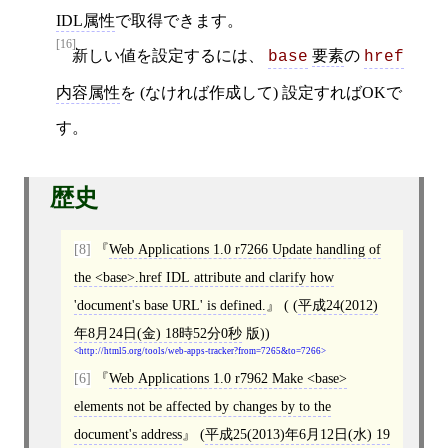
IDL属性
で取得できます。
[16]
新しい値を設定するには、
要素
の
base
href
内容属性
を (なければ作成して) 設定すればOKで
す。
歴史
[8]
Web Applications 1.0 r7266 Update handling of
the <base>.href IDL attribute and clarify how
'document's base URL' is defined.
( (
平成24(2012)
年8月24日(金) 18時52分0秒
版))
http://html5.org/tools/web-apps-tracker?from=7265&to=7266
[6]
Web Applications 1.0 r7962 Make <base>
elements not be affected by changes by to the
document's address
(
平成25(2013)年6月12日(水) 19