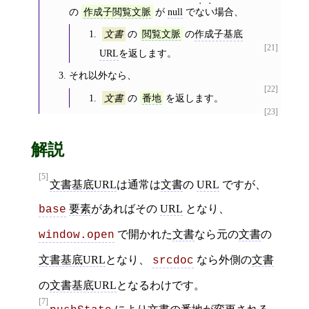
の
が
null
で
ない
場合、
作成子閲覧文脈
の
の
作成子基底
文書
閲覧文脈
[21]
URL
を返します。
それ以外なら、
[22]
の
を返します。
文書
番地
[23]
解説
[5]
文書基底URL
は通常は
文書
の
URL
ですが、
要素
があればその
URL
となり、
base
で開かれた
文書
なら元の
文書
の
window.open
文書基底URL
となり、
なら外側の
文書
srcdoc
の
文書基底URL
となるわけです。
[7]