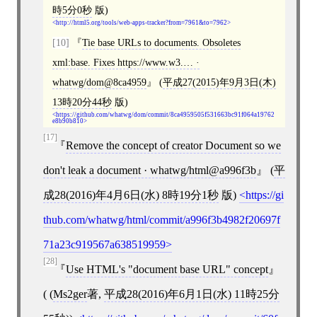
時5分0秒
版)
http://html5.org/tools/web-apps-tracker?from=7961&to=7962
[10]
Tie base URLs to documents. Obsoletes
xml:base. Fixes https://www.w3.… ·
whatwg/dom@8ca4959
(
平成27(2015)年9月3日(木)
13時20分44秒
版)
https://github.com/whatwg/dom/commit/8ca4959505f531663bc91f064a19762
e8b90b810
[17]
Remove the concept of creator Document so we
don't leak a document · whatwg/html@a996f3b
(
平
成28(2016)年4月6日(水) 8時19分1秒
版)
https://gi
thub.com/whatwg/html/commit/a996f3b4982f20697f
71a23c919567a638519959
[28]
Use HTML's "document base URL" concept
( (
Ms2ger
著,
平成28(2016)年6月1日(水) 11時25分