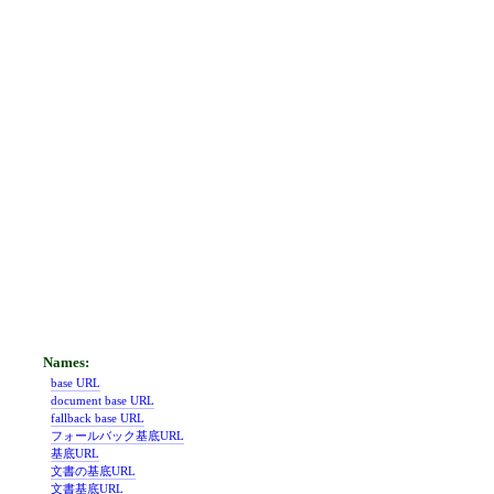
base URL
document base URL
fallback base URL
フォールバック基底URL
基底URL
文書の基底URL
文書基底URL