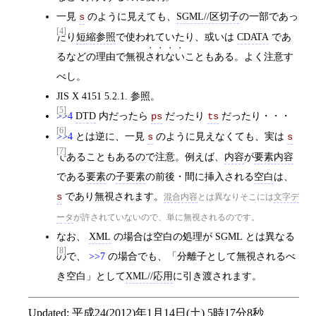
一見
のように見えても、
SGML//区切子
の一部であっ
s
[4]
たり
短縮参照
で使われていたり、或いは
CDATA
であ
るなどの理由で無視
されない
こともある。よく注意す
べし。
JIS X 4151 5.2.1. 参照。
[5]
>>4
DTD
内だったら
だったり
だったり・・・
ps
ts
[6]
>>4
とは逆に、一見
のように見えなくても、実は
s
s
[7]
であることもあるので注意。例えば、
内容
が
要素内容
である
要素
の
子要素
の前後・間に挿入される
空白
は、
であり無視されます。
s
混合内容
とは異なりそこには
文字デ
ータ
が許されていないので、単に無視されるのです。
なお、
XML
の場合は空白の処理が SGML とは異なる
[8]
ので、
>>7
の場合でも、「分離子として無視されるべ
き空白」として
XML//応用
に引き渡されます。
Updated:
平成24(2012)年1月14日(土) 5時17分8秒