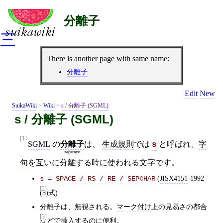
分離子
三
There is another page with same name:
分離子
Edit
New
SuikaWiki
>
Wiki
>
s / 分離子 (SGML)
s / 分離子 (SGML)
[1]
SGML
の
分離子
は、
生成規則
では
と呼ばれ、
字
s
separator
句
を互いに分離する時に使われる
文字
です。
(
JISX4151
‐1992
s = SPACE / RS / RE / SEPCHAR
[2]
(5)式)
分離子は、無視される。
マーク付け
上の見易さの都合
[3]
などで挿入するのに便利。