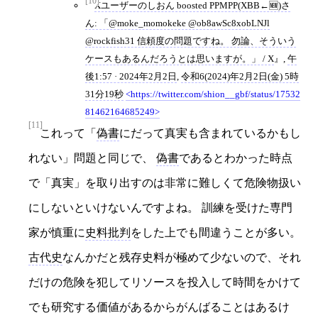
[10]
Xユーザーのしおん boosted PPMPP(XBB←🆕)さ
ん: 「@moke_momokeke @ob8awSc8xobLNJl
@rockfish31 信頼度の問題ですね。 勿論、そういう
ケースもあるんだろうとは思いますが。」 / X
,
午
後1:57 · 2024年2月2日
,
令和6(2024)年2月2日(金) 5時
31分19秒
https://twitter.com/shion__gbf/status/17532
81462164685249
[11]
これって「
偽書
にだって真実も含まれているかもし
れない」問題と同じで、
偽書
であるとわかった時点
で「真実」を取り出すのは非常に難しくて危険物扱い
にしないといけないんですよね。 訓練を受けた専門
家が慎重に
史料批判
をした上でも間違うことが多い。
古代史
なんかだと残存史料が極めて少ないので、それ
だけの危険を犯してリソースを投入して時間をかけて
でも研究する価値があるからがんばることはあるけ