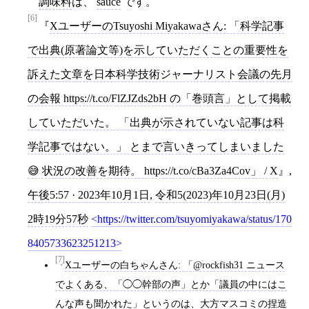
調味料
は、
sauce
です。
[6]
XユーザーのTsuyoshi Miyakawaさん: 「科学記事
で出典(原著論文等)を示していただくことの重要性を
訴えた文章を日本科学技術ジャーナリスト会議の先月
の会報 https://t.co/FlZJZds2bH の「巻頭言」として掲載
していただいた。 「出典が示されていない記事は科
学記事ではない。」 とまで言いきってしまいました
😅 状況の改善を期待。 https://t.co/cBa3Za4Cov」 / X
,
午後5:57 · 2023年10月1日
,
令和5(2023)年10月23日(月)
2時19分57秒
https://twitter.com/tsuyomiyakawa/status/170
8405733623251213
[7]
Xユーザーの白ちゃんさん: 「@rockfish31 ニュース
でよくある、「◯◯幹部の声」とか「議員の中にはこ
んな声も聞かれた」というのは、大方マスコミの捏造