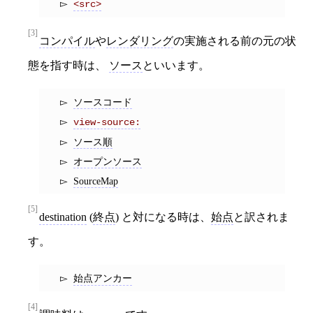
<src>
[3]
コンパイル
や
レンダリング
の実施される前の元の状
態を指す時は、
ソース
といいます。
ソースコード
view-source:
ソース順
オープンソース
SourceMap
[5]
destination
(
終点
) と対になる時は、
始点
と訳されま
す。
始点アンカー
[4]