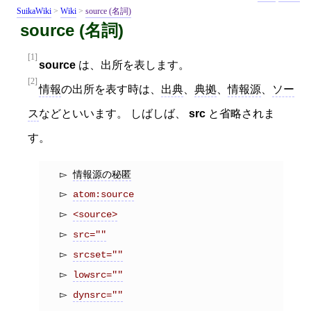
SuikaWiki
>
Wiki
>
source (名詞)
source (名詞)
[1]
source
は、出所を表します。
[2]
情報
の出所を表す時は、
出典
、
典拠
、
情報源
、
ソー
ス
などといいます。 しばしば、
src
と省略されま
す。
情報源の秘匿
atom:source
<source>
src=""
srcset=""
lowsrc=""
dynsrc=""