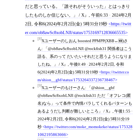
だと思っている。「誰それがそういった」とはっきり
したものしか信じない。」 / X
,
午前6:33 · 2024年2月
2日
,
令和6(2024)年2月2日(金) 5時31分19秒
https://twitt
er.com/ob8awSc8xobLNJl/status/1753169712836665535
[8]
Xユーザーのしおん boosted PPMPP(XBB←🆕)さ
ん: 「@ob8awSc8xobLNJl @rockfish31 関係者はこう
語る、系のって だいたいそれだと思うようになりま
したね。」 / X
,
午後0:49 · 2024年2月2日
,
令和
6(2024)年2月2日(金) 5時31分19秒
https://twitter.co
m/shion__gbf/status/1753264337236738467
[9]
Xユーザーのもけーさん: 「@shion__gbf
@ob8awSc8xobLNJl @rockfish31 ただ「オフレコ(匿
名)なら」って条件で内情バラしてくれるパターンも
あるようだし判断が難しいところ」 / X
,
午後1:55 ·
2024年2月2日
,
令和6(2024)年2月2日(金) 5時31分19
秒
https://twitter.com/moke_momokeke/status/175328
1062195863666