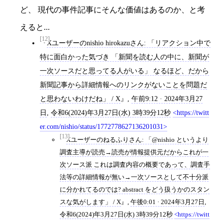
ど、 現代の事件記事にそんな価値はあるのか、と考
えると...
[12]
Xユーザーのnishio hirokazuさん: 「リアクション中で
特に面白かった気づき 「新聞を読む人の中に、新聞が
一次ソースだと思ってる人がいる」 なるほど、だから
新聞記事から詳細情報へのリンクがないことを問題だ
と思わないわけだね」 / X
,
午前9:12 · 2024年3月27
日
,
令和6(2024)年3月27日(水) 3時39分12秒
https://twitt
er.com/nishio/status/1772778627136201031
[13]
Xユーザーのねるふりさん: 「@nishio というより
調査主導が読売→読売が情報提供元だからこれが一
次ソース派 これは調査内容の概要であって、調査手
法等の詳細情報が無い→一次ソースとして不十分派
に分かれてるのでは? abstract をどう扱うかのスタン
スな気がします」 / X
,
午後0:01 · 2024年3月27日
,
令和6(2024)年3月27日(水) 3時39分12秒
https://twitt