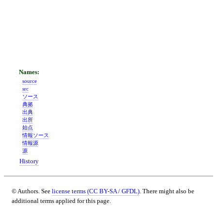
source
src
ソース
典拠
出典
出所
始点
情報ソース
情報源
源
History
© Authors. See
license terms (CC BY-SA / GFDL)
. There might also be
additional terms applied for this page.