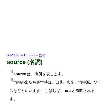
SuikaWiki
>
Wiki
>
source (名詞)
source (名詞)
[1]
source
は、出所を表します。
[2]
情報
の出所を表す時は、
出典
、
典拠
、
情報源
、
ソー
ス
などといいます。 しばしば、
src
と省略されま
す。