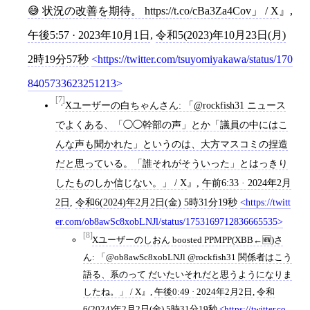
😅 状況の改善を期待。 https://t.co/cBa3Za4Cov」 / X
,
午後5:57 · 2023年10月1日
,
令和5(2023)年10月23日(月)
2時19分57秒
https://twitter.com/tsuyomiyakawa/status/170
8405733623251213
[7]
Xユーザーの白ちゃんさん: 「@rockfish31 ニュース
でよくある、「◯◯幹部の声」とか「議員の中にはこ
んな声も聞かれた」というのは、大方マスコミの捏造
だと思っている。「誰それがそういった」とはっきり
したものしか信じない。」 / X
,
午前6:33 · 2024年2月
2日
,
令和6(2024)年2月2日(金) 5時31分19秒
https://twitt
er.com/ob8awSc8xobLNJl/status/1753169712836665535
[8]
Xユーザーのしおん boosted PPMPP(XBB←🆕)さ
ん: 「@ob8awSc8xobLNJl @rockfish31 関係者はこう
語る、系のって だいたいそれだと思うようになりま
したね。」 / X
,
午後0:49 · 2024年2月2日
,
令和
6(2024)年2月2日(金) 5時31分19秒
https://twitter.co