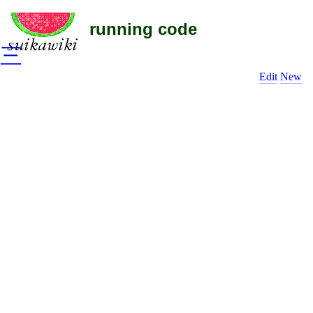
running code
三
Edit
New