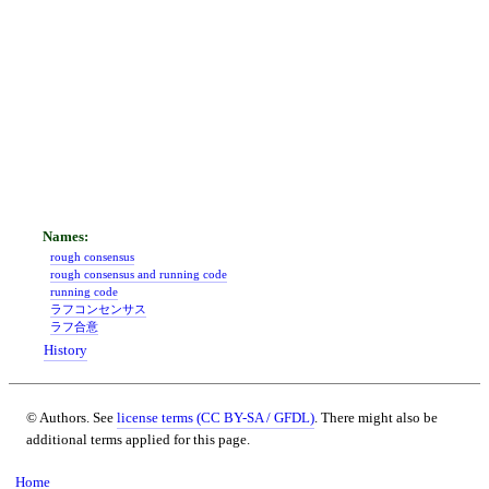
rough consensus
rough consensus and running code
running code
ラフコンセンサス
ラフ合意
History
© Authors. See
license terms (CC BY-SA / GFDL)
. There might also be
additional terms applied for this page.
Home