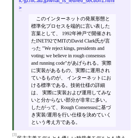
fc-jp.nic.ad.jp/what_is_ietf/ietf_section1.html
このインターネットの発展形態と
標準化プロセスを端的に言い表した
言葉として、 1992年神戸で開催され
たINET92でMITのDavid Clark氏が言
った "We reject kings, presidents and
voting; we believe in rough consensus
and running code"があげられる。実際
に実装があるもの、実際に運用され
ているものが、 インターネットにお
ける標準である。技術仕様の詳細
は、 実際に実装および運用してみな
いと分からない部分が非常に多い。
したがって、Rough Consensusに基づ
き実装/運用を行い仕様を決めていく
という考え方である。
[3]