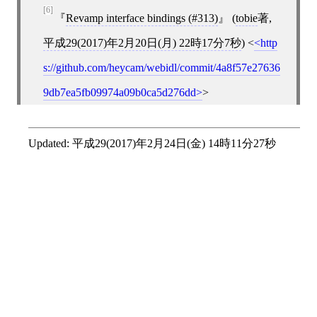
[6]
Revamp interface bindings (#313)
(
tobie
著,
平成29(2017)年2月20日(月) 22時17分7秒
)
<
http
s://github.com/heycam/webidl/commit/4a8f57e27636
9db7ea5fb09974a09b0ca5d276dd
>
Updated:
平成29(2017)年2月24日(金) 14時11分27秒