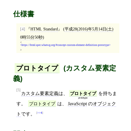
仕様書
[4]
HTML Standard
(
平成28(2016)年5月14日(土)
0時55分50秒
)
<
https://html.spec.whatwg.org/#concept-custom-element-definition-prototype
>
(カスタム要素定
プロトタイプ
義)
[5]
カスタム要素定義
は、
プロトタイプ
を持ちま
prototype
す。
プロトタイプ
は、
JavaScript
の
オブジェク
>>4
ト
です。