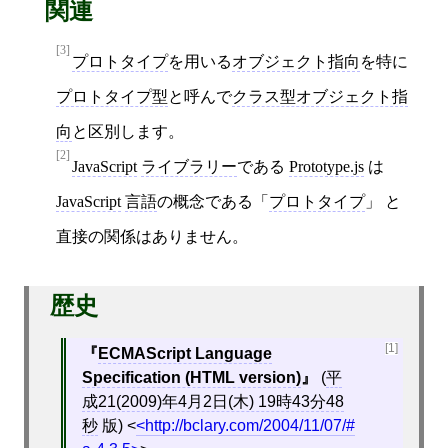
関連
[3]
プロトタイプ
を用いる
オブジェクト指向
を特に
プロトタイプ型
と呼んで
クラス型オブジェクト指
向
と区別します。
[2]
JavaScript
ライブラリー
である
Prototype.js
は
JavaScript
言語
の概念である「
プロトタイプ
」 と
直接の関係はありません。
歴史
[1]
ECMAScript Language
Specification (HTML version)
(
平
成21(2009)年4月2日(木) 19時43分48
秒
版)
<
http://bclary.com/2004/11/07/#