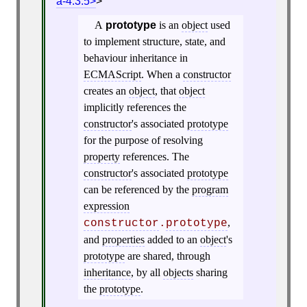
a-4.3.5
>
A
prototype
is an
object
used
to implement structure, state, and
behaviour inheritance in
ECMAScript
. When a
constructor
creates an
object
, that
object
implicitly references the
constructor
's associated
prototype
for the purpose of resolving
property
references. The
constructor
's associated
prototype
can be referenced by the
program
expression
,
constructor
.
prototype
and
properties
added to an
object
's
prototype
are shared, through
inheritance
, by all
objects
sharing
the
prototype
.