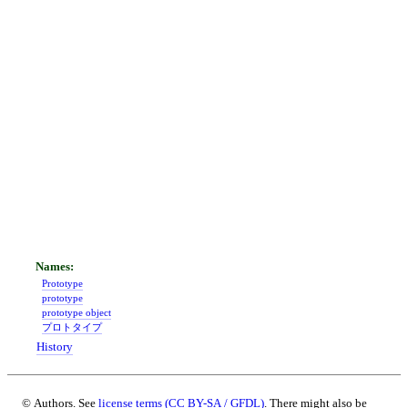
Prototype
prototype
prototype object
プロトタイプ
History
© Authors. See
license terms (CC BY-SA / GFDL)
. There might also be