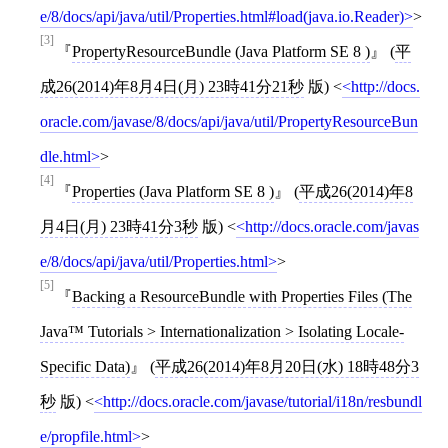
e/8/docs/api/java/util/Properties.html#load(java.io.Reader)
>
[3]
PropertyResourceBundle (Java Platform SE 8 )
(
平
成26(2014)年8月4日(月) 23時41分21秒
版)
<
http://docs.
oracle.com/javase/8/docs/api/java/util/PropertyResourceBun
dle.html
>
[4]
Properties (Java Platform SE 8 )
(
平成26(2014)年8
月4日(月) 23時41分3秒
版)
<
http://docs.oracle.com/javas
e/8/docs/api/java/util/Properties.html
>
[5]
Backing a ResourceBundle with Properties Files (The
Java™ Tutorials > Internationalization > Isolating Locale-
Specific Data)
(
平成26(2014)年8月20日(水) 18時48分3
秒
版)
<
http://docs.oracle.com/javase/tutorial/i18n/resbundl
e/propfile.html
>