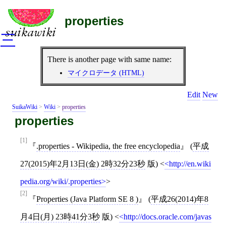
properties
三
There is another page with same name:
マイクロデータ (HTML)
Edit
New
SuikaWiki
>
Wiki
>
properties
properties
[1]
.properties - Wikipedia, the free encyclopedia
(
平成
27(2015)年2月13日(金) 2時32分23秒
版)
<
http://en.wiki
pedia.org/wiki/.properties
>
[2]
Properties (Java Platform SE 8 )
(
平成26(2014)年8
月4日(月) 23時41分3秒
版)
<
http://docs.oracle.com/javas