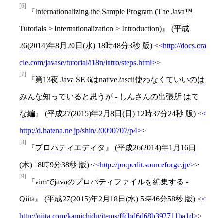
[6]
Internationalizing the Sample Program (The Java™
Tutorials > Internationalization > Introduction)
(
平成
26(2014)年8月20日(水) 18時48分3秒
版)
<
http://docs.ora
cle.com/javase/tutorial/i18n/intro/steps.html
>
[7]
第13夜 Java SE 6はnative2ascii使わなくていいのは
みんな知っていると思うが - しんさんの出張所 はて
な編
(
平成27(2015)年2月8日(日) 12時37分24秒
版)
<
http://d.hatena.ne.jp/shin/20090707/p4
>
[8]
プロパティエディタ
(
平成26(2014)年1月16日
(木) 18時9分38秒
版)
<
http://propedit.sourceforge.jp/
>
[9]
vimでjavaのプロパティファイルを編集する -
Qiita
(
平成27(2015)年2月18日(水) 5時46分58秒
版)
<
http://qiita.com/kamichidu/items/ffdbd6d68b392711ba1d
>