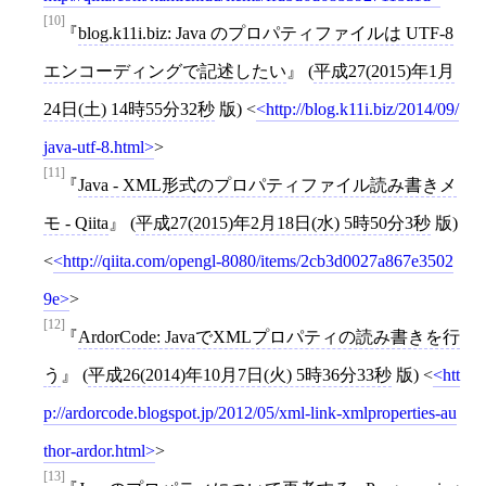
[10]
blog.k11i.biz: Java のプロパティファイルは UTF-8
エンコーディングで記述したい
(
平成27(2015)年1月
24日(土) 14時55分32秒
版)
<
http://blog.k11i.biz/2014/09/
java-utf-8.html
>
[11]
Java - XML形式のプロパティファイル読み書きメ
モ - Qiita
(
平成27(2015)年2月18日(水) 5時50分3秒
版)
<
http://qiita.com/opengl-8080/items/2cb3d0027a867e3502
9e
>
[12]
ArdorCode: JavaでXMLプロパティの読み書きを行
う
(
平成26(2014)年10月7日(火) 5時36分33秒
版)
<
htt
p://ardorcode.blogspot.jp/2012/05/xml-link-xmlproperties-au
thor-ardor.html
>
[13]