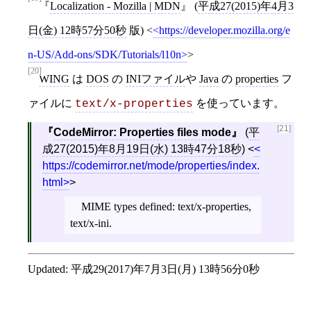
Localization - Mozilla | MDN
(
平成27(2015)年4月3
日(金) 12時57分50秒
版)
<
https://developer.mozilla.org/e
n-US/Add-ons/SDK/Tutorials/l10n
>
[20]
WING
は
DOS
の
INIファイル
や
Java
の
properties
フ
ァイルに
を使っています。
text/x-properties
[21]
CodeMirror: Properties files mode
(
平
成27(2015)年8月19日(水) 13時47分18秒
)
<
https://codemirror.net/mode/properties/index.
html
>
MIME types defined: text/x-properties,
text/x-ini.
Updated:
平成29(2017)年7月3日(月) 13時56分0秒