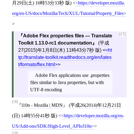
月29日(土) 16時53分33秒
版)
<
https://developer.mozilla.
org/en-US/docs/Mozilla/Tech/XUL/Tutorial/Property_Files
>
[17]
Adobe Flex properties files — Translate
Toolkit 1.13.0-rc1 documentation
(
平成
27(2015)年1月8日(木) 11時43分7秒
版)
<
ht
tp://translate-toolkit.readthedocs.org/en/lates
t/formats/flex.html
>
Adobe Flex applications use .properties
files similar to Java properties, but with
UTF-8 encoding
[18]
l10n - Mozilla | MDN
(
平成26(2014)年12月21日
(日) 14時55分41秒
版)
<
https://developer.mozilla.org/en-
US/Add-ons/SDK/High-Level_APIs/l10n
>
[19]