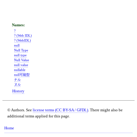
?
? (Web IDL)
? (WebIDL)
null
Null Type
null type
Null Value
null value
nullable
null可能型
ナル
ヌル
History
© Authors. See
license terms (CC BY-SA / GFDL)
. There might also be
additional terms applied for this page.
Home