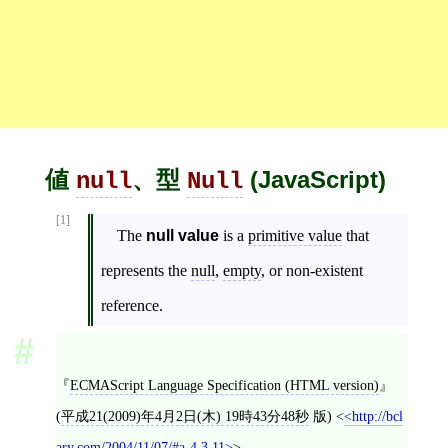
値
、型
(JavaScript)
null
Null
[1]
The
null value
is a
primitive value
that
represents the
null
,
empty
, or non-existent
reference.
ECMAScript Language Specification (HTML version)
(
平成21(2009)年4月2日(木) 19時43分48秒
版)
<
http://bcl
ary.com/2004/11/07/#a-4.3.11
>