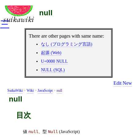
null
三
There are other pages with same name:
なし (プログラミング言語)
起源 (Web)
U+0000 NULL
NULL (SQL)
Edit
New
SuikaWiki
>
Wiki
>
JavaScript
>
null
null
目次
値
、型
(JavaScript)
null
Null