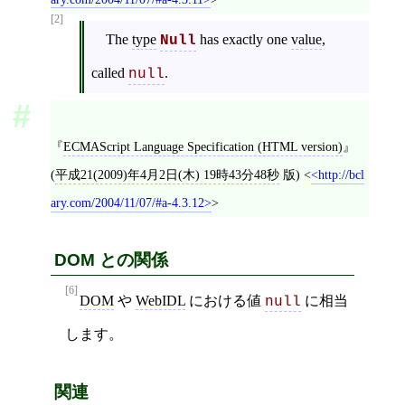
[2]
The
type
has exactly one
value
,
Null
called
.
null
ECMAScript Language Specification (HTML version)
(
平成21(2009)年4月2日(木) 19時43分48秒
版)
<
http://bcl
ary.com/2004/11/07/#a-4.3.12
>
DOM との関係
[6]
DOM
や
WebIDL
における値
に相当
null
します。
関連