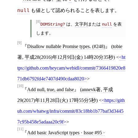
も値として認められることを表します。
null
[8]
は、
文字列
または
を表
DOMString
?
null
します。
[9]
Disallow nullable Promise types. (#248)
(
tobie
著,
平成28(2016)年12月9日(金) 14時20分35秒
)
<
ht
tps://github.com/heycam/webidl/commit/7366419820e8
71db6792fd4e7407d490cdaa8020
>
[10]
Add null, true, and false
(
annevk
著,
平成
29(2017)年11月28日(火) 17時55分5秒
)
<
https://gith
ub.com/whatwg/infra/commit/83c18bb1b77baf3d3445
7c95b458e5adaaa20c9f
>
[11]
Add basic JavaScript types · Issue #95 ·