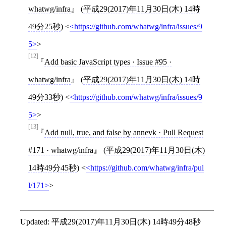
whatwg/infra
(
平成29(2017)年11月30日(木) 14時
49分25秒
)
<
https://github.com/whatwg/infra/issues/9
5
>
[12]
Add basic JavaScript types · Issue #95 ·
whatwg/infra
(
平成29(2017)年11月30日(木) 14時
49分33秒
)
<
https://github.com/whatwg/infra/issues/9
5
>
[13]
Add null, true, and false by annevk · Pull Request
#171 · whatwg/infra
(
平成29(2017)年11月30日(木)
14時49分45秒
)
<
https://github.com/whatwg/infra/pul
l/171
>
Updated:
平成29(2017)年11月30日(木) 14時49分48秒