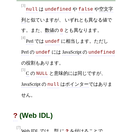
[3]
は
や
や
空文字
null
undefined
false
列
と似ていますが、 いずれとも異なる値で
す。また、
数値
の
とも異なります。
0
[4]
Perl
では
に相当します。ただし
undef
Perl
の
には
JavaScript
の
undef
undefined
の役割もあります。
[5]
C
の
と意味的には同じですが、
NULL
JavaScript
の
は
ポインター
ではありま
null
せん。
(Web IDL)
?
[7]
Web IDL
では、
型
に
を付けることで、
?