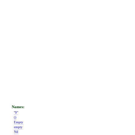
"0"
()
Empty
empty
Nil