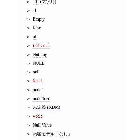
"0"
(文字列)
-1
Empty
false
nil
rdf:nil
Nothing
NULL
null
Null
undef
undefined
未定義 (XDM)
void
Null Value
内容モデル「なし」