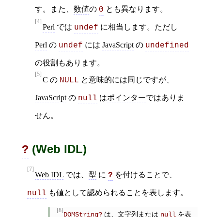
す。また、
数値
の
とも異なります。
0
[4]
Perl
では
に相当します。ただし
undef
Perl
の
には
JavaScript
の
undef
undefined
の役割もあります。
[5]
C
の
と意味的には同じですが、
NULL
JavaScript
の
は
ポインター
ではありま
null
せん。
(Web IDL)
?
[7]
Web IDL
では、
型
に
を付けることで、
?
も値として認められることを表します。
null
[8]
は、
文字列
または
を表
DOMString
?
null