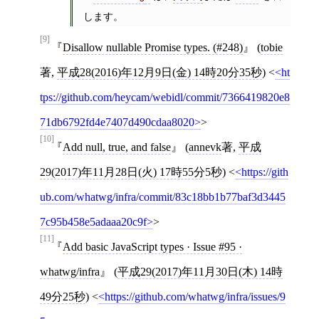
します。
[9]
Disallow nullable Promise types. (#248)
(
tobie
著,
平成28(2016)年12月9日(金) 14時20分35秒
)
<
ht
tps://github.com/heycam/webidl/commit/7366419820e8
71db6792fd4e7407d490cdaa8020
>
[10]
Add null, true, and false
(
annevk
著,
平成
29(2017)年11月28日(火) 17時55分5秒
)
<
https://gith
ub.com/whatwg/infra/commit/83c18bb1b77baf3d3445
7c95b458e5adaaa20c9f
>
[11]
Add basic JavaScript types · Issue #95 ·
whatwg/infra
(
平成29(2017)年11月30日(木) 14時
49分25秒
)
<
https://github.com/whatwg/infra/issues/9