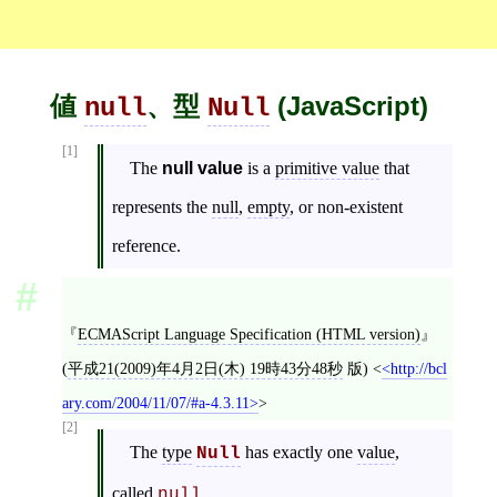
値
、型
(JavaScript)
null
Null
[1]
The
null value
is a
primitive value
that
represents the
null
,
empty
, or non-existent
reference.
ECMAScript Language Specification (HTML version)
(
平成21(2009)年4月2日(木) 19時43分48秒
版)
<
http://bcl
ary.com/2004/11/07/#a-4.3.11
>
[2]
The
type
has exactly one
value
,
Null
called
.
null