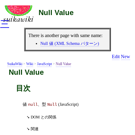
Null Value
三
There is another page with same name:
Null 値 (XML Schema パターン)
Edit
New
SuikaWiki
>
Wiki
>
JavaScript
>
Null Value
Null Value
目次
値
、型
(JavaScript)
null
Null
DOM との関係
関連