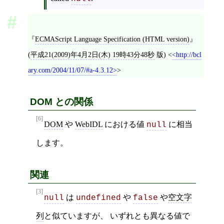
ECMAScript Language Specification (HTML version)
(
平成21(2009)年4月2日(木) 19時43分48秒
版)
<
http://bcl
ary.com/2004/11/07/#a-4.3.12
>
DOM との関係
[6]
DOM
や
WebIDL
における値
に相当
null
します。
関連
[3]
は
や
や
空文字
null
undefined
false
列
と似ていますが、 いずれとも異なる値で