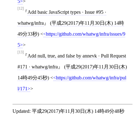
5
>
[12]
Add basic JavaScript types · Issue #95 ·
whatwg/infra
(
平成29(2017)年11月30日(木) 14時
49分33秒
)
<
https://github.com/whatwg/infra/issues/9
5
>
[13]
Add null, true, and false by annevk · Pull Request
#171 · whatwg/infra
(
平成29(2017)年11月30日(木)
14時49分45秒
)
<
https://github.com/whatwg/infra/pul
l/171
>
Updated:
平成29(2017)年11月30日(木) 14時49分48秒