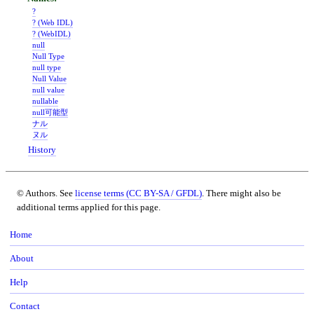
?
? (Web IDL)
? (WebIDL)
null
Null Type
null type
Null Value
null value
nullable
null可能型
ナル
ヌル
History
© Authors. See
license terms (CC BY-SA / GFDL)
. There might also be
additional terms applied for this page.
Home
About
Help
Contact