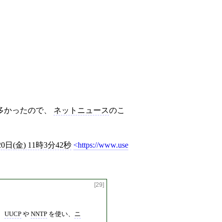
多かったので、
ネットニュース
のこ
20日(金) 11時3分42秒
https://www.use
[29]
。
UUCP
や
NNTP
を使い、
ニ