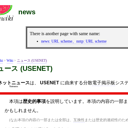
news
There is another page with same name:
news: URL scheme、nntp: URL scheme
ki
>
Wiki
>
ニュース (USENET)
ース (USENET)
ネットニュース
は、
USENET
に由来する分散
電子掲示板
シス
Netnews
本項は
歴史的事項
を説明しています。本項の内容の一部ま
かもしれません。
(なお本項の内容の一部または全部は、
互換性
または歴史的連続性のた