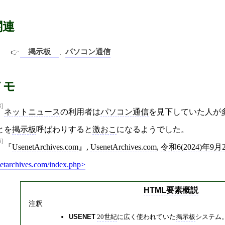
関連
掲示板
パソコン通信
、
メモ
3]
ネットニュース
の利用者は
パソコン通信
を見下していた人が
とを
掲示板
呼ばわりすると
激おこ
になるようでした。
6]
UsenetArchives.com
,
UsenetArchives.com
,
令和6(2024)年9月
etarchives.com/index.php
HTML要素概説
注釈
USENET
20世紀
に広く使われていた
掲示板
システム