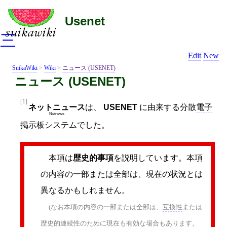
Usenet
三
Edit
New
SuikaWiki
>
Wiki
>
ニュース (USENET)
ニュース (USENET)
[1]
ネットニュース
は、
USENET
に由来する分散
電子
Netnews
掲示板
システムでした。
本項は
歴史的事項
を説明しています。本項
の内容の一部または全部は、現在の状況とは
異なるかもしれません。
(なお本項の内容の一部または全部は、
互換性
または
歴史的連続性のために現在も有効な場合もあります。