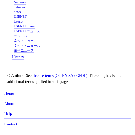
Netnews
netnews
news
USENET
Usenet
USENET news
USENETニュース
ニュース
ネットニュース
ネット・ニュース
電子ニュース
History
© Authors. See
license terms (CC BY-SA / GFDL)
. There might also be
additional terms applied for this page.
Home
About
Help
Contact