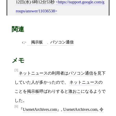
12日(水) 6時12分53秒
https://support.google.com/g
roups/answer/11036538
関連
掲示板
パソコン通信
、
メモ
[3]
ネットニュース
の利用者は
パソコン通信
を見下
していた人が多かったので、
ネットニュース
の
ことを
掲示板
呼ばわりすると
激おこ
になるようで
した。
[6]
UsenetArchives.com
,
UsenetArchives.com
,
令