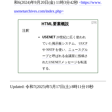
和6(2024)年9月20日(金) 11時3分42秒
https://www.
usenetarchives.com/index.php
[29]
HTML要素概説
注釈
USENET
20世紀
に広く使われ
ていた
掲示板
システム。
UUCP
や
NNTP
を使い、
ニュースグル
ープ
と呼ばれる会議室に投稿さ
れた
USENETメッセージ
を転送
する。
Updated:
令和7(2025)年5月17日(土) 8時11分19秒