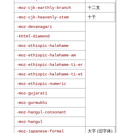
十二支
-moz-cjk-earthly-branch
十干
-moz-cjk-heavenly-stem
-moz-devanagari
-khtml-diamond
-moz-ethiopic-halehame
-moz-ethiopic-halehame-am
-moz-ethiopic-halehame-ti-er
-moz-ethiopic-halehame-ti-et
-moz-ethiopic-numeric
-moz-gujarati
-moz-gurmukhi
-moz-hangul-consonant
-moz-hangul
大字
(
旧字体
)
-moz-japanese-formal