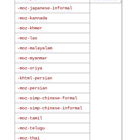
-moz-japanese-informal
-moz-kannada
-moz-khmer
-moz-lao
-moz-malayalam
-moz-myanmar
-moz-oriya
-khtml-persian
-moz-persian
-moz-simp-chinese-formal
-moz-simp-chinese-informal
-moz-tamil
-moz-telugu
-moz-thai