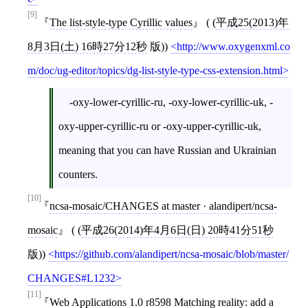
[9]
The list-style-type Cyrillic values
( (
平成25(2013)年
8月3日(土) 16時27分12秒
版))
http://www.oxygenxml.co
m/doc/ug-editor/topics/dg-list-style-type-css-extension.html
-oxy-lower-cyrillic-ru, -oxy-lower-cyrillic-uk, -
oxy-upper-cyrillic-ru or -oxy-upper-cyrillic-uk,
meaning that you can have Russian and Ukrainian
counters.
[10]
ncsa-mosaic/CHANGES at master · alandipert/ncsa-
mosaic
( (
平成26(2014)年4月6日(日) 20時41分51秒
版))
https://github.com/alandipert/ncsa-mosaic/blob/master/
CHANGES#L1232
[11]
Web Applications 1.0 r8598 Matching reality: add a