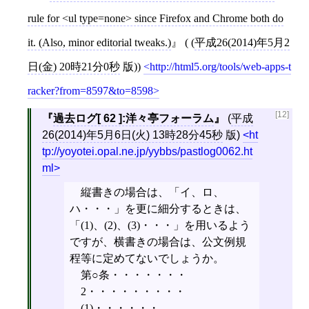
rule for <ul type=none> since Firefox and Chrome both do
it. (Also, minor editorial tweaks.)
( (
平成26(2014)年5月2
日(金) 20時21分0秒
版))
http://html5.org/tools/web-apps-t
racker?from=8597&to=8598
[12]
過去ログ
[
62
]
:洋々亭フォーラム
(
平成
26(2014)年5月6日(火) 13時28分45秒
版)
ht
tp://yoyotei.opal.ne.jp/yybbs/pastlog0062.ht
ml
縦書きの場合は、「イ、ロ、
ハ・・・」を更に細分するときは、
「(1)、(2)、(3)・・・」を用いるよう
ですが、横書きの場合は、公文例規
程等に定めてないでしょうか。
第○条・・・・・・・
2・・・・・・・・・
(1)・・・・・・