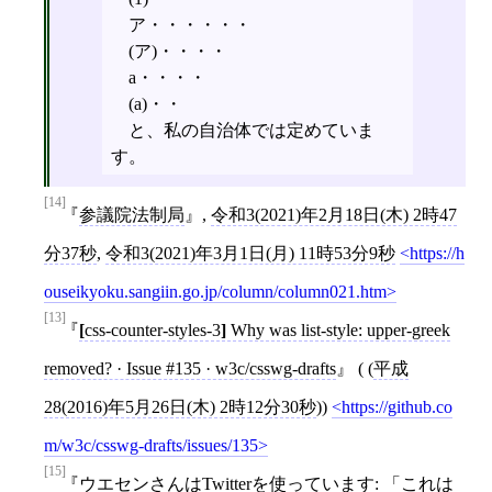
ア・・・・・・
(ア)・・・・
a・・・・
(a)・・
と、私の自治体では定めていま
す。
[14]
参議院法制局
,
令和3(2021)年2月18日(木) 2時47
分37秒
,
令和3(2021)年3月1日(月) 11時53分9秒
https://h
ouseikyoku.sangiin.go.jp/column/column021.htm
[13]
[
css-counter-styles-3
]
Why was list-style: upper-greek
removed? · Issue #135 · w3c/csswg-drafts
( (
平成
28(2016)年5月26日(木) 2時12分30秒
))
https://github.co
m/w3c/csswg-drafts/issues/135
[15]
ウエセンさんはTwitterを使っています: 「これは