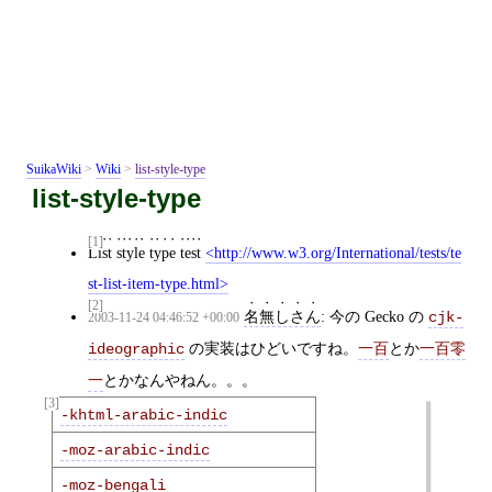
SuikaWiki
>
Wiki
>
list-style-type
list-style-type
[1]
List style type test
http://www.w3.org/International/tests/te
st-list-item-type.html
[2]
名無しさん
: 今の Gecko の
cjk-
2003-11-24 04:46:52 +00:00
の実装はひどいですね。
とか
ideographic
一百
一百零
とかなんやねん。。。
一
[3]
-khtml-arabic-indic
-moz-arabic-indic
-moz-bengali