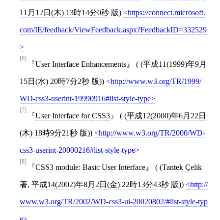
11月12日(木) 13時14分0秒
版)
https://connect.microsoft.
com/IE/feedback/ViewFeedback.aspx?FeedbackID=332529
[6]
User Interface Enhancements
( (
平成11(1999)年9月
15日(水) 20時7分2秒
版))
http://www.w3.org/TR/1999/
WD-css3-userint-19990916#list-style-type
[7]
User Interface for CSS3
( (
平成12(2000)年6月22日
(木) 18時9分21秒
版))
http://www.w3.org/TR/2000/WD-
css3-userint-20000216#list-style-type
[8]
CSS3 module: Basic User Interface
( (
Tantek Çelik
著,
平成14(2002)年8月2日(金) 22時13分43秒
版))
http://
www.w3.org/TR/2002/WD-css3-ui-20020802/#list-style-typ
e