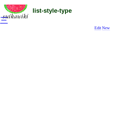
list-style-type
三
Edit
New