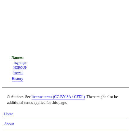
<hgroup>
HGROUP
hgroup
History
© Authors. See
license terms (CC BY-SA / GFDL)
. There might also be
additional terms applied for this page.
Home
About