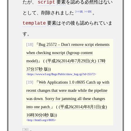
たが、
要素
を認める必然性はない
script
>>18
,
>>19
として、削除されました
。
要素
はその後も認められていま
template
す。
[18]
Bug 25572 – Don't remove script elements
when checking noscript (hgroup content
model)
( (
平成26(2014)年7月29日(火) 17時
37分37秒
版))
https://www.w3.org/Bugs/Public/show_bug.cgi?id=25572
[19]
Web Applications 1.0 r8695 Catch up with
recent changes that were made while the pipeline
was down. Sorry for jamming all these changes
into one patch.
( (
平成26(2014)年8月1日(金)
16時30分0秒
版))
http://html5.org/r/8695
[36]