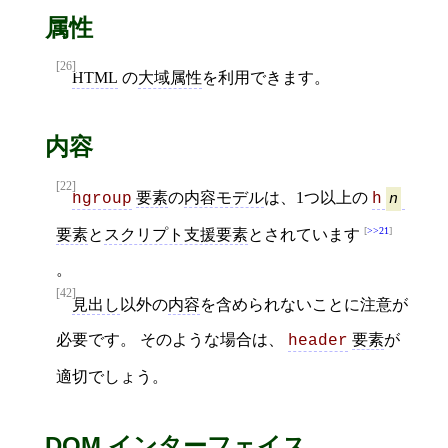
属性
[26]
HTML
の
大域属性
を利用できます。
内容
[22]
要素
の
内容モデル
は、1つ以上の
hgroup
h
n
>>21
要素
と
スクリプト支援要素
とされています
。
[42]
見出し
以外の
内容
を含められないことに注意が
必要です。 そのような場合は、
要素
が
header
適切でしょう。
DOM インターフェイス