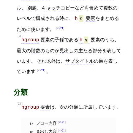
ル
、 別題、
キャッチコピー
などを含めて複数の
レベルで構成される時に、
要素
をまとめる
h
n
>>21
ために使います。
[34]
要素
の
子孫
である
要素
のうち、
hgroup
h
n
最大の
階数
のものが
見出し
の主たる部分を表して
います。 それ以外は、
サブタイトル
の類を表し
>>21
ています
。
分類
[23]
要素
は、次の分類に所属しています。
hgroup
フロー内容
>>21
見出し内容
>>21