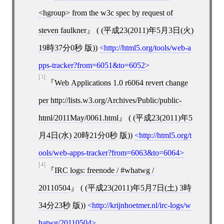
<hgroup> from the w3c spec by request of
steven faulkner
( (
平成23(2011)年5月3日(火)
19時37分0秒
版))
http://html5.org/tools/web-a
pps-tracker?from=6051&to=6052
[3]
Web Applications 1.0 r6064 revert change
per http://lists.w3.org/Archives/Public/public-
html/2011May/0061.html
( (
平成23(2011)年5
月4日(水) 20時21分0秒
版))
http://html5.org/t
ools/web-apps-tracker?from=6063&to=6064
[4]
IRC logs: freenode / #whatwg /
20110504
( (
平成23(2011)年5月7日(土) 3時
34分23秒
版))
http://krijnhoetmer.nl/irc-logs/w
hatwg/20110504