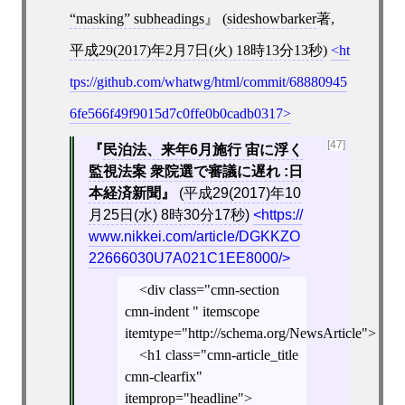
“masking” subheadings
(
sideshowbarker
著,
平成29(2017)年2月7日(火) 18時13分13秒
)
ht
tps://github.com/whatwg/html/commit/68880945
6fe566f49f9015d7c0ffe0b0cadb0317
[47]
民泊法、来年6月施行 宙に浮く
監視法案 衆院選で審議に遅れ :日
本経済新聞
(
平成29(2017)年10
月25日(水) 8時30分17秒
)
https://
www.nikkei.com/article/DGKKZO
22666030U7A021C1EE8000/
<div class="cmn-section
cmn-indent " itemscope
itemtype="http://schema.org/NewsArticle">
<h1 class="cmn-article_title
cmn-clearfix"
itemprop="headline">