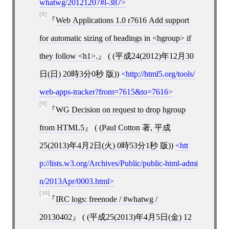
whatwg/20121207#l-387
[8]
Web Applications 1.0 r7616 Add support
for automatic sizing of headings in <hgroup> if
they follow <h1>.
( (
平成24(2012)年12月30
日(日) 20時3分0秒
版))
http://html5.org/tools/
web-apps-tracker?from=7615&to=7616
[9]
WG Decision on request to drop hgroup
from HTML5
( (
Paul Cotton
著,
平成
25(2013)年4月2日(火) 0時53分1秒
版))
htt
p://lists.w3.org/Archives/Public/public-html-admi
n/2013Apr/0003.html
[10]
IRC logs: freenode / #whatwg /
20130402
( (
平成25(2013)年4月5日(金) 12