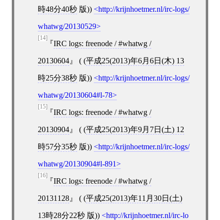
時48分40秒
版))
http://krijnhoetmer.nl/irc-logs/
whatwg/20130529
[14]
IRC logs: freenode / #whatwg /
20130604
( (
平成25(2013)年6月6日(木) 13
時25分38秒
版))
http://krijnhoetmer.nl/irc-logs/
whatwg/20130604#l-78
[15]
IRC logs: freenode / #whatwg /
20130904
( (
平成25(2013)年9月7日(土) 12
時57分35秒
版))
http://krijnhoetmer.nl/irc-logs/
whatwg/20130904#l-891
[16]
IRC logs: freenode / #whatwg /
20131128
( (
平成25(2013)年11月30日(土)
13時28分22秒
版))
http://krijnhoetmer.nl/irc-lo