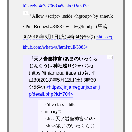
b22ee6d4c7e7968aa5abbd93a307
[52]
Allow <script> inside <hgroup> by annevk
· Pull Request #3383 · whatwg/html
(
平成
30(2018)年5月1日(火) 4時34分56秒
)
https://g
ithub.com/whatwg/html/pull/3383
[53]
天ノ岩座神宮 (あまのいわくら
じんぐう) - 神社巡りジャパン
(
https://jinjamegurijapan.jp
著,
平
成30(2018)年5月12日(土) 3時30
分56秒
)
https://jinjamegurijapan.j
p/detail.php?id=704
<div class="title-
summary">
<h2>天ノ岩座神宮</h2>
<h3>(あまのいわくらじ