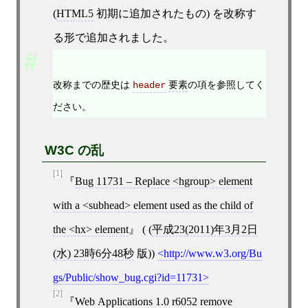
(
HTML5
初期に追加されたもの) を改称す
る形で追加されました。
改称までの歴史は
要素
の項を参照してく
header
ださい。
W3C の乱
[1]
Bug 11731 – Replace <hgroup> element
with a <subhead> element used as the child of
the <hx> element
( (
平成23(2011)年3月2日
(水) 23時6分48秒
版))
http://www.w3.org/Bu
gs/Public/show_bug.cgi?id=11731
[2]
Web Applications 1.0 r6052 remove