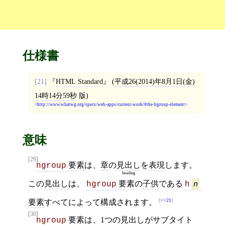
仕様書
[21]
HTML Standard
(
平成26(2014)年8月1日(金)
14時14分59秒
版)
http://www.whatwg.org/specs/web-apps/current-work/#the-hgroup-element
意味
[29]
要素
は、
章
の
見出し
を
表現
します。
hgroup
heading
この
見出し
は、
要素
の
子供
である
hgroup
h
n
>>21
要素
すべてによって構成されます。
[30]
要素
は、1つの
見出し
が
サブタイト
hgroup