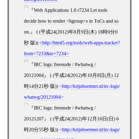
[5]
Web Applications 1.0 r7234 Let tools
decide how to render <hgroup>s in ToCs and so
on.
( (
平成24(2012)年8月9日(木) 18時0分0
秒
版))
http://html5.org/tools/web-apps-tracker?
from=7233&to=7234
[6]
IRC logs: freenode / #whatwg /
20121004
( (
平成24(2012)年10月8日(月) 12
時14分21秒
版))
http://krijnhoetmer.nl/irc-logs/
whatwg/20121004
[7]
IRC logs: freenode / #whatwg /
20121207
( (
平成24(2012)年12月16日(日) 6
時20分55秒
版))
http://krijnhoetmer.nl/irc-logs/