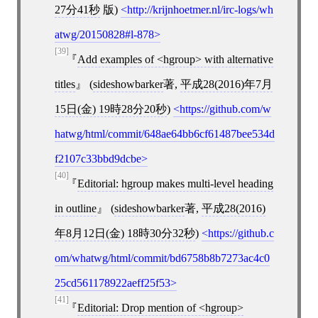
27分41秒
版)
http://krijnhoetmer.nl/irc-logs/wh
atwg/20150828#l-878
[39]
Add examples of <hgroup> with alternative
titles
(
sideshowbarker
著,
平成28(2016)年7月
15日(金) 19時28分20秒
)
https://github.com/w
hatwg/html/commit/648ae64bb6cf61487bee534d
f2107c33bbd9dcbe
[40]
Editorial: hgroup makes multi-level heading
in outline
(
sideshowbarker
著,
平成28(2016)
年8月12日(金) 18時30分32秒
)
https://github.c
om/whatwg/html/commit/bd6758b8b7273ac4c0
25cd561178922aeff25f53
[41]
Editorial: Drop mention of <hgroup>