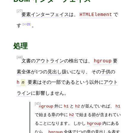
[27]
要素インターフェイス
は、
で
HTMLElement
>>21
す
。
処理
[44]
文書
の
アウトライン
の検出では、
要
hgroup
素
全体が1つの
見出し
扱いになり、 その
子供
の
要素
はその一部であるという以外に
アウト
h
n
ライン
に影響しません。
[45]
外に
と
が並んでいれば、
hgroup
h1
h2
h1
で始まる
章
の中に
で始まる
節
が含まれてい
h2
ることになります。 しかし
内にある
hgroup
なら、
全体で1つの
章
の
見出し
を表す
hgroup