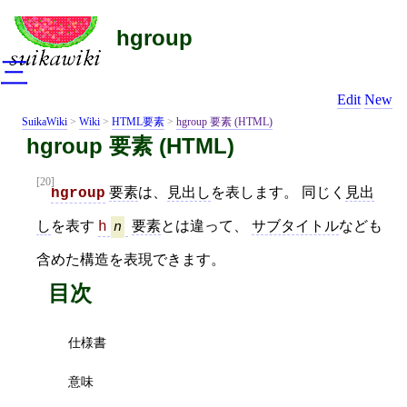
hgroup
三
Edit
New
SuikaWiki
>
Wiki
>
HTML要素
>
hgroup 要素 (HTML)
hgroup 要素 (HTML)
[20]
要素
は、
見出し
を表します。 同じく
見出
hgroup
し
を表す
要素
とは違って、
サブタイトル
なども
h
n
含めた構造を表現できます。
目次
仕様書
意味