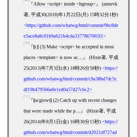
[49]
Allow <script> inside <hgroup>
(
annevk
著,
平成30(2018)年1月22日(月) 15時32分1秒
)
https://github.com/whatwg/html/commit/9bc8de
e5ace8a8c01b9a621b4cda3377867065f1
[50]
[
c
]
(3) Make <script> be accepted in most
places <template> is now ac…
(
Hixie
著,
平成
25(2013)年7月3日(水) 18時26分58秒
)
https://
github.com/whatwg/html/commit/c9a38bd7dc5c
df19b479566a0e1ed0a57d27c6c2
[51]
[
acgiowt
]
(2) Catch up with recent changes
that were made while the p…
(
Hixie
著,
平成
26(2014)年8月1日(金) 16時30分15秒
)
https://
github.com/whatwg/html/commit/d2021df727ad