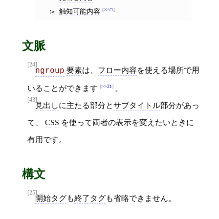
触知可能内容
>>21
文脈
[24]
要素
は、
フロー内容
を使える場所で用
hgroup
>>21
いることができます
。
[43]
見出し
に主たる部分と
サブタイトル
部分があっ
て、
CSS
を使って両者の表示を変えたいときに
有用です。
構文
[25]
開始タグ
も
終了タグ
も省略できません。