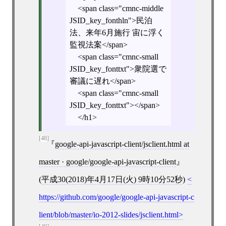
<span class="cmnc-middle
JSID_key_fonthln">民泊
法、来年6月施行 宙に浮く
監視法案</span>
<span class="cmnc-small
JSID_key_fonttxt">衆院選で
審議に遅れ</span>
<span class="cmnc-small
JSID_key_fonttxt"></span>
</h1>
[48]
google-api-javascript-client/jsclient.html at
master · google/google-api-javascript-client
(
平成30(2018)年4月17日(火) 9時10分52秒
)
https://github.com/google/google-api-javascript-c
lient/blob/master/io-2012-slides/jsclient.html