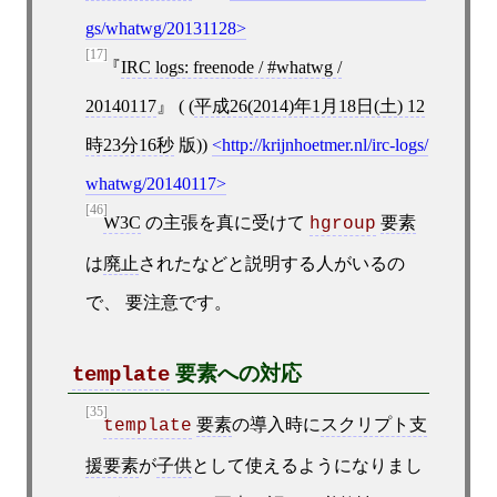
gs/whatwg/20131128
[17]
IRC logs: freenode / #whatwg /
20140117
( (
平成26(2014)年1月18日(土) 12
時23分16秒
版))
http://krijnhoetmer.nl/irc-logs/
whatwg/20140117
[46]
W3C
の主張を真に受けて
要素
hgroup
は
廃止
されたなどと説明する人がいるの
で、 要注意です。
要素への対応
template
[35]
要素
の導入時に
スクリプト支
template
援要素
が
子供
として使えるようになりまし