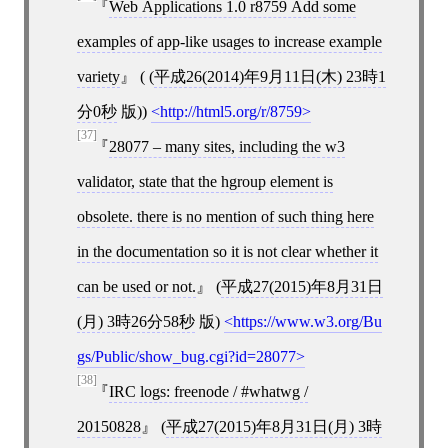
Web Applications 1.0 r8759 Add some
examples of app-like usages to increase example
variety
( (
平成26(2014)年9月11日(木) 23時1
分0秒
版))
http://html5.org/r/8759
[37]
28077 – many sites, including the w3
validator, state that the hgroup element is
obsolete. there is no mention of such thing here
in the documentation so it is not clear whether it
can be used or not.
(
平成27(2015)年8月31日
(月) 3時26分58秒
版)
https://www.w3.org/Bu
gs/Public/show_bug.cgi?id=28077
[38]
IRC logs: freenode / #whatwg /
20150828
(
平成27(2015)年8月31日(月) 3時