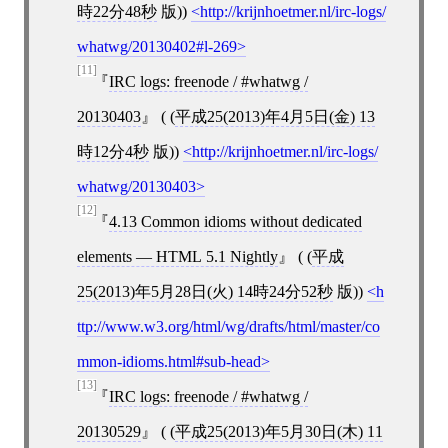
時22分48秒
版))
http://krijnhoetmer.nl/irc-logs/
whatwg/20130402#l-269
[11]
IRC logs: freenode / #whatwg /
20130403
( (
平成25(2013)年4月5日(金) 13
時12分4秒
版))
http://krijnhoetmer.nl/irc-logs/
whatwg/20130403
[12]
4.13 Common idioms without dedicated
elements — HTML 5.1 Nightly
( (
平成
25(2013)年5月28日(火) 14時24分52秒
版))
h
ttp://www.w3.org/html/wg/drafts/html/master/co
mmon-idioms.html#sub-head
[13]
IRC logs: freenode / #whatwg /
20130529
( (
平成25(2013)年5月30日(木) 11