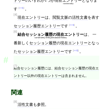
トリー
のいずれか1つが
現在エントリー
となりま
current entry
>>1
す
。
[4]
現在エントリー
は、
閲覧文脈
の
活性文書
を表す
>>1
セッション履歴エントリー
です
。
[6]
結合セッション履歴の現在エントリー
は、 一
current entry of the joint session history
番新しく
セッション履歴
の
現在エントリー
となっ
>>5
た
セッション履歴エントリー
です
。
[7]
結合セッション履歴
には、
結合セッション履歴の現在エ
ントリー
以外の
現在エントリー
は含まれません。
関連
[8]
活性文書
も参照。