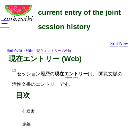
current entry of the joint
三
session history
Edit
New
SuikaWiki
>
Wiki
>
現在エントリー (Web)
現在エントリー (Web)
[2]
セッション履歴
の
現在エントリー
は、
閲覧文脈
の
current entry
活性文書
の
エントリー
です。
目次
仕様書
定義