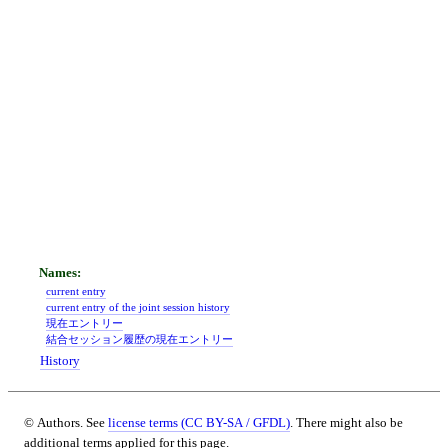
current entry
current entry of the joint session history
現在エントリー
結合セッション履歴の現在エントリー
History
© Authors. See
license terms (CC BY-SA / GFDL)
. There might also be
additional terms applied for this page.