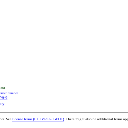
racter number
字番号
ory
ors. See
license terms (CC BY-SA / GFDL)
. There might also be additional terms app