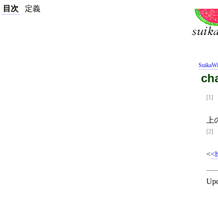
目次
定義
SuikaWi
ch
[1]
上
[2]
<
Upd