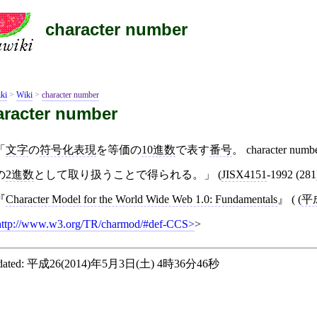
character number
ki
>
Wiki
>
character number
aracter number
「
文字
の
符号化表現
を等価の
10進数
で表す
番号
。 character n
の
2進数
として取り扱うことで得られる。」 (
JISX4151
‐1992 (281
Character Model for the World Wide Web 1.0: Fundamentals
( (
平成
http://www.w3.org/TR/charmod/#def-CCS
>
ated:
平成26(2014)年5月3日(土) 4時36分46秒