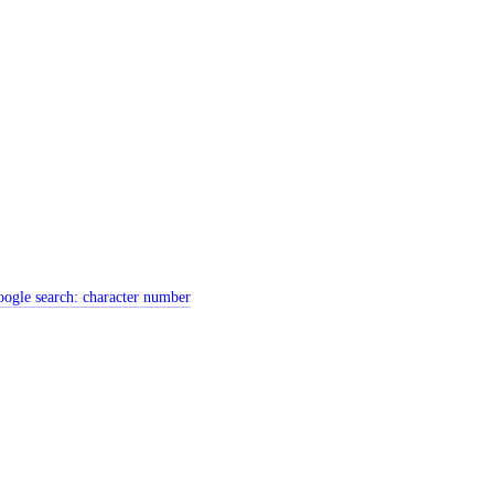
ogle search:
character number