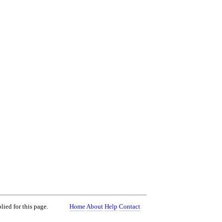
lied for this page.
Home
About
Help
Contact