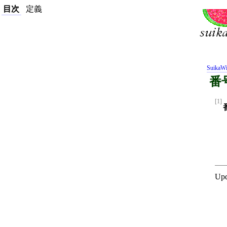
目次
定義
SuikaWi
番
[1]
Upd