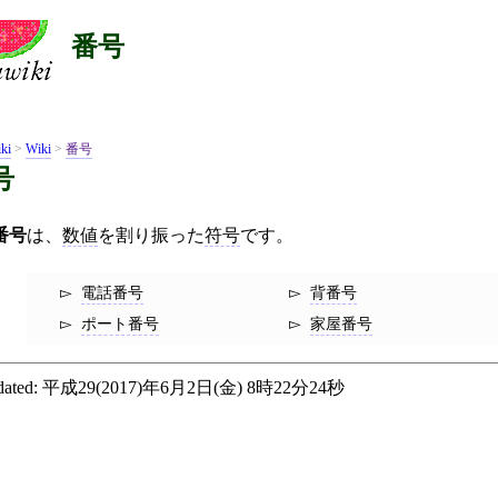
番号
ki
>
Wiki
>
番号
号
番号
は、
数値
を割り振った
符号
です。
電話番号
背番号
ポート番号
家屋番号
ated:
平成29(2017)年6月2日(金) 8時22分24秒