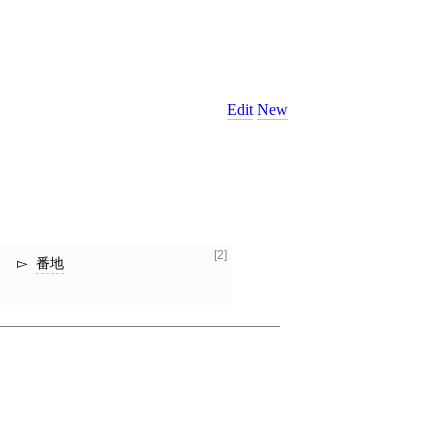
Edit
New
[2]
番地