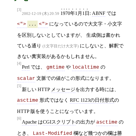
[3]
1970年1月1日
:
ABNF
では
2002-12-19 (木) 20:59
になっているので大文字・小文字
<">
...
<">
を区別しないとしていますが、 生成側は書かれ
ている通り
にしないと、解釈で
(1文字目だけ大文字)
きない糞実装があるかもしれません。
[4]
Perl
では、
や
の
gmtime
localtime
文脈での値がこの形式になります。
scalar
[5]
新しい HTTP
メッセージ
を出力する時には、
形式ではなく
RFC 1123の日付形式
の
asctime
HTTP 版を使うことになっています。
[6]
Apache
は
CGIスクリプト
の出力が
の
asctime
とき、
欄など幾つかの欄は勝
Last-Modified