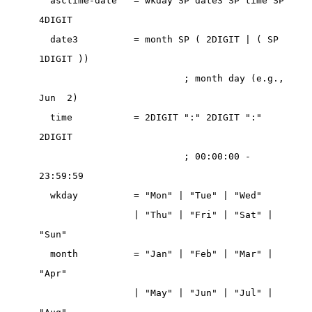
  asctime-date   = wkday SP date3 SP time SP 
4DIGIT

  date3          = month SP ( 2DIGIT | ( SP 
1DIGIT ))

                          ; month day (e.g., 
Jun  2)

  time           = 2DIGIT ":" 2DIGIT ":" 
2DIGIT

                          ; 00:00:00 - 
23:59:59

  wkday          = "Mon" | "Tue" | "Wed"

                 | "Thu" | "Fri" | "Sat" | 
"Sun"

  month          = "Jan" | "Feb" | "Mar" | 
"Apr"

                 | "May" | "Jun" | "Jul" | 