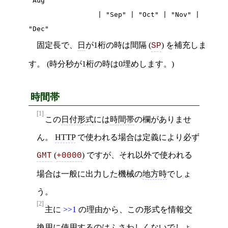
"Aug"

                 | "Sep" | "Oct" | "Nov" | 
"Dec"
固定長で、
日
が1桁の時は間隔 (
) を補充しま
SP
す。 (時分秒が1桁の時は0埋めします。)
時間帯
[1]
この
日付形式
には
時間帯
の欄がありませ
ん。
HTTP
で使われる場合は定義により必ず
(
) ですが、それ以外で使われる
GMT
+0000
場合は一般に出力した機械の
地方時
でしょ
う。
[2]
主に
>>1
の理由から、この形式を情報交
換用に使用するのはふさわしくないでしょ