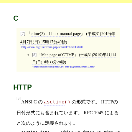
C
[7]
ctime(3) - Linux manual page
(
平成31(2019)年
4月7日(日) 15時17分49秒
)
http://man7.org/linux/man-pages/man3/ctime.3.html
[8]
Man page of CTIME
(
平成31(2019)年4月14
日(日) 3時33分28秒
)
https://linuxjm.osdn.jp/html/LDP_man-pages/man3/ctime.3.html
HTTP
[3]
ANSI C
の
の形式です。
HTTPの
asctime
()
日付形式
にも含まれています。
RFC 1945
による
と次のように定義されます。