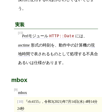
う。
実装
[15]
Perlモジュール
には、
HTTP::Date
asctime
形式の時刻を、動作中の計算機の
現
地時間
で表されるものとして処理する不具合
あるいは仕様があります。
mbox
[9]
mbox
[10]
rfc4155
,
令和3(2021)年7月14日(水) 4時14分
24秒