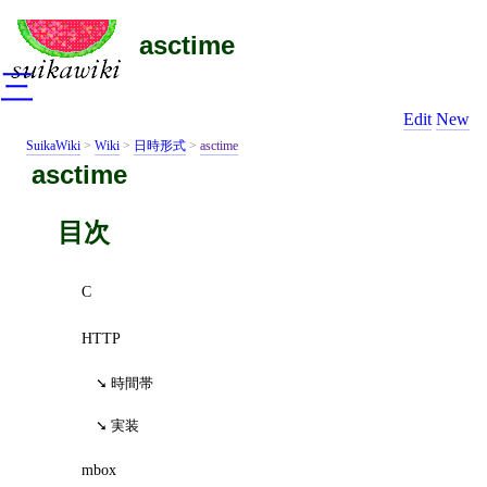
asctime
三
Edit
New
SuikaWiki
>
Wiki
>
日時形式
>
asctime
asctime
目次
C
HTTP
時間帯
実装
mbox