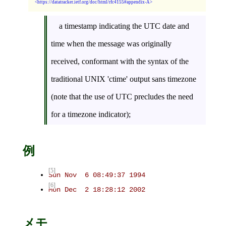
https://datatracker.ietf.org/doc/html/rfc4155#appendix-A
a timestamp indicating the UTC date and
time when the message was originally
received, conformant with the syntax of the
traditional UNIX 'ctime' output sans timezone
(note that the use of UTC precludes the need
for a timezone indicator);
例
[5]
Sun Nov  6 08:49:37 1994
[6]
Mon Dec  2 18:28:12 2002
メモ