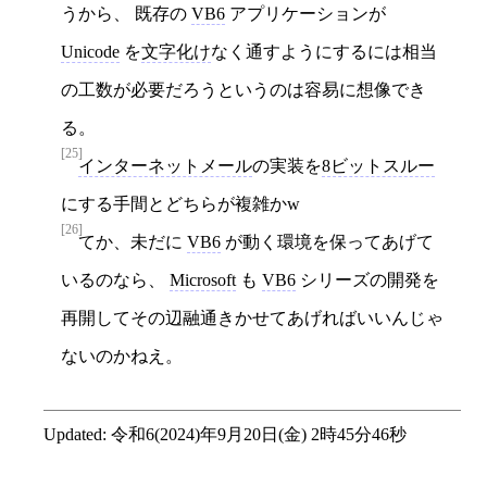
うから、 既存の
VB6
アプリケーションが
Unicode
を
文字化け
なく通すようにするには相当
の工数が必要だろうというのは容易に想像でき
る。
[25]
インターネットメール
の実装を
8ビットスルー
にする手間とどちらが複雑かw
[26]
てか、未だに
VB6
が動く環境を保ってあげて
いるのなら、
Microsoft
も
VB6
シリーズの開発を
再開してその辺融通きかせてあげればいいんじゃ
ないのかねえ。
Updated:
令和6(2024)年9月20日(金) 2時45分46秒