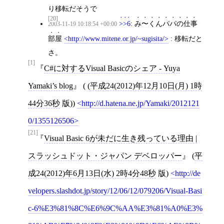
り移転だそうで
[20]
>>6
:
み〜くんパパの仕事
2003-11-19 10:18:54 +00:00
部屋
http://www.mitene.or.jp/~sugisita/
: 移転だと
さ。
[1]
C#に対するVisual Basicのシェア - Yuya
Yamaki’s blog
( (
平成24(2012)年12月10日(月) 1時
44分36秒
版))
http://d.hatena.ne.jp/Yamaki/2012121
0/1355126506
[21]
Visual Basic 6が未だに生き残っている理由 |
スラッシュドット・ジャパン デベロッパー
(
平
成24(2012)年6月13日(水) 2時4分48秒
版)
http://de
velopers.slashdot.jp/story/12/06/12/079206/Visual-Basi
c-6%E3%81%8C%E6%9C%AA%E3%81%A0%E3%