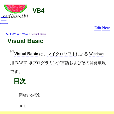
VB4
三
Edit
New
SuikaWiki
>
Wiki
>
Visual Basic
Visual Basic
[2]
Visual Basic
は、
マイクロソフト
による
Windows
用
BASIC
系
プログラミング言語
およびその
開発環境
です。
目次
関連する概念
メモ