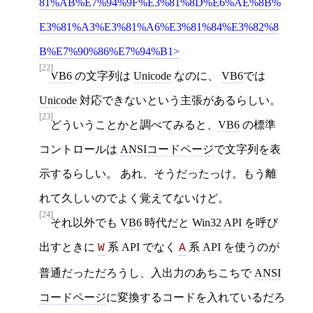
81%AB%E7%94%9F%E3%81%8D%E6%AE%8B%
E3%81%A3%E3%81%A6%E3%81%84%E3%82%8
B%E7%90%86%E7%94%B1
[22]
VB6
の文字列は
Unicode
なのに、
VB6
では
Unicode
対応できないという主張があるらしい。
[23]
どういうことかと調べてみると、
VB6
の標準
コントロールは
ANSIコードページ
で文字列を表
示するらしい。 あれ、そうだったっけ。もう離
れて久しいのでよく覚えてないけど。
[24]
それ以外でも
VB6
時代だと
Win32 API
を呼び
出すときに
系 API でなく
系 API を使うのが
W
A
普通だっただろうし、入出力のあちこちで
ANSI
コードページ
に変換するコードを入れているだろ