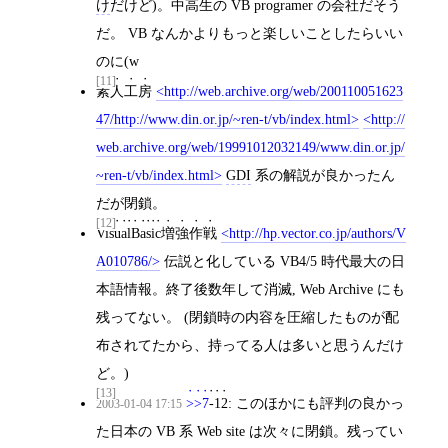
け
だけど)。中高生の VB programer の会社だそう
だ。 VB なんかよりもっと楽しいことしたらいい
のに(w
[11]
素人工房
http://web.archive.org/web/200110051623
47/http://www.din.or.jp/~ren-t/vb/index.html
http://
web.archive.org/web/19991012032149/www.din.or.jp/
~ren-t/vb/index.html
GDI
系の解説が良かったん
だが閉鎖。
[12]
VisualBasic増強作戦
http://hp.vector.co.jp/authors/V
A010786/
伝説と化している VB4/5 時代最大の日
本語情報。終了後数年して消滅, Web Archive にも
残ってない。 (閉鎖時の内容を圧縮したものが配
布されてたから、持ってる人は多いと思うんだけ
ど。)
[13]
>>7
-12
: このほかにも評判の良かっ
2003-01-04 17:15
た日本の VB 系 Web site は次々に閉鎖。残ってい