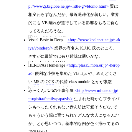
p://www2j.biglobe.ne.jp/~little-g/vbtomo.html
質は
相変わらずなんだが、最近過疎化が著しい。業界
的にも VB 離れが進行している影響をもろに食ら
ってるんだろうな。
[4]
Visual Basic in Deep...
http://www.koalanet.ne.jp/~ak
iya/vbindeep/
業界の有名人 K.J.K. 氏のところ。
さすがに最近では有り難味は薄いかな。
[5]
HEROPAs HomePage
http://plaza5.mbn.or.jp/~herop
a/
便利な小技を集めた VB Tips や、めんどくさ
い
M$
の
OCX
の代替 class module とかが素敵
[6]
み〜くんパパの仕事部屋
http://www.mitene.or.jp/
~sugisita/family/papa/vb/
生まれた時からプライバ
シもへったくれもない赤ん坊は可愛そうだな, で
もそういう親に育てられてどんな大人になるんだ
か、とか思いつつ。基本的な例が色々揃ってるの
で便利かも。