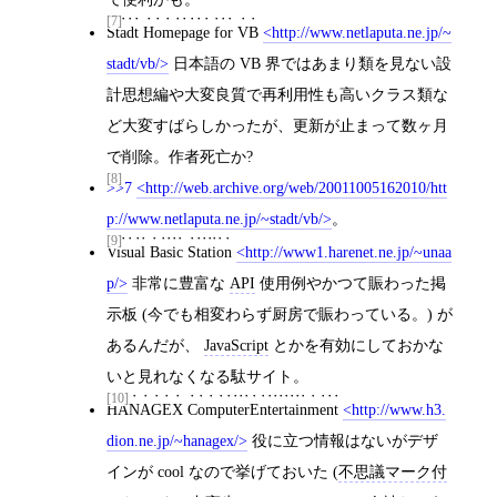
[7]
Stadt Homepage for VB
http://www.netlaputa.ne.jp/~
stadt/vb/
日本語の VB 界ではあまり類を見ない設
計思想編や大変良質で再利用性も高いクラス類な
ど大変すばらしかったが、更新が止まって数ヶ月
で削除。作者死亡か?
[8]
>>7
http://web.archive.org/web/20011005162010/htt
p://www.netlaputa.ne.jp/~stadt/vb/
。
[9]
Visual Basic Station
http://www1.harenet.ne.jp/~unaa
p/
非常に豊富な
API
使用例やかつて賑わった掲
示板 (今でも相変わらず厨房で賑わっている。) が
あるんだが、
JavaScript
とかを有効にしておかな
いと見れなくなる駄サイト。
[10]
HANAGEX ComputerEntertainment
http://www.h3.
dion.ne.jp/~hanagex/
役に立つ情報はないがデザ
インが cool なので挙げておいた (
不思議マーク付