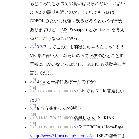
るところでもかつての勢いは見られない。いよい
よ VB の最期も近いのか。 (それでも VB は
COBOL
みたいに根強く残るだろうという予想が
ありますけど、
M$
の support とか license を考え
ると、どうなることやら。)
[14]
>>13
VB ってこのまま消滅しちゃうんじゃ? もう
VB 界の偉い人、みたいのって
V友
のひとこと掲
示板にしかいないっぽいし。
K.J.K.
も活動停止宣
言してたし。
[15]
>>14
C#
と一緒にあぼーんですか?
[16]
>>14
: でも K.J.K 普通にい
2003-08-07 09:56:56 +00:00
たよ?
[17]
>>16
もう来ませんの法則?
[18]
名無しさん
: SUKIAKI
2003-11-18 17:04:37 +00:00
[19]
>>5
:
HEROPA's HomePage
2003-11-19 10:16:11 +00:00
http://www31.ocn.ne.jp/~heropa/
: ISP の都合によ