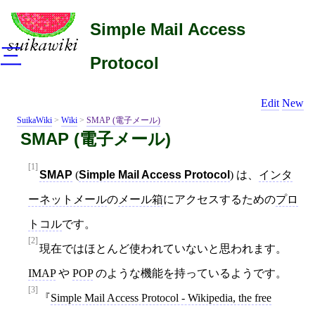
Simple Mail Access
三
Protocol
Edit
New
SuikaWiki
>
Wiki
>
SMAP (電子メール)
SMAP (電子メール)
[1]
SMAP
(
Simple Mail Access Protocol
) は、
インタ
ーネットメール
の
メール箱
にアクセスするための
プロ
トコル
です。
[2]
現在ではほとんど使われていないと思われます。
IMAP
や
POP
のような機能を持っているようです。
[3]
Simple Mail Access Protocol - Wikipedia, the free