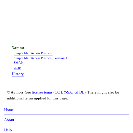
Simple Mail Access Protocol
Simple Mail Access Protocol, Version 1
SMAP
smap
History
© Authors. See
license terms (CC BY-SA / GFDL)
. There might also be
additional terms applied for this page.
Home
About
Help