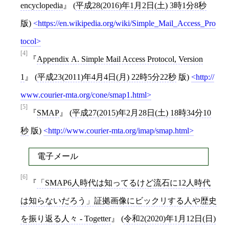
encyclopedia
(
平成28(2016)年1月2日(土) 3時1分8秒
版)
https://en.wikipedia.org/wiki/Simple_Mail_Access_Pro
tocol
[4]
Appendix A. Simple Mail Access Protocol, Version
1
(
平成23(2011)年4月4日(月) 22時5分22秒
版)
http://
www.courier-mta.org/cone/smap1.html
[5]
SMAP
(
平成27(2015)年2月28日(土) 18時34分10
秒
版)
http://www.courier-mta.org/imap/smap.html
電子メール
[6]
「SMAP6人時代は知ってるけど流石に12人時代
は知らないだろう」証拠画像にビックリする人や歴史
を振り返る人々 - Togetter
(
令和2(2020)年1月12日(日)