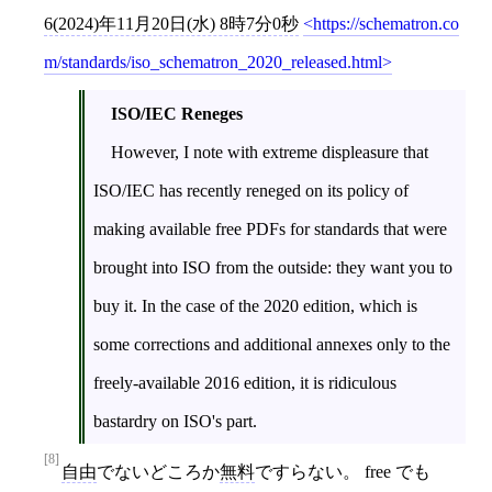
6(2024)年11月20日(水) 8時7分0秒
https://schematron.co
m/standards/iso_schematron_2020_released.html
ISO/IEC Reneges
However, I note with extreme displeasure that
ISO/IEC has recently reneged on its policy of
making available free PDFs for standards that were
brought into ISO from the outside: they want you to
buy it. In the case of the 2020 edition, which is
some corrections and additional annexes only to the
freely-available 2016 edition, it is ridiculous
bastardry on ISO's part.
[8]
自由
でないどころか
無料
ですらない。 free でも