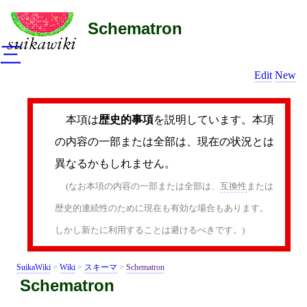
Schematron
三
Edit
New
本項は
歴史的事項
を説明しています。本項
の内容の一部または全部は、現在の状況とは
異なるかもしれません。
(なお本項の内容の一部または全部は、
互換性
または
歴史的連続性のために現在も有効な場合もあります。
しかし新たに利用することは避けるべきです。)
SuikaWiki
>
Wiki
>
スキーマ
>
Schematron
Schematron