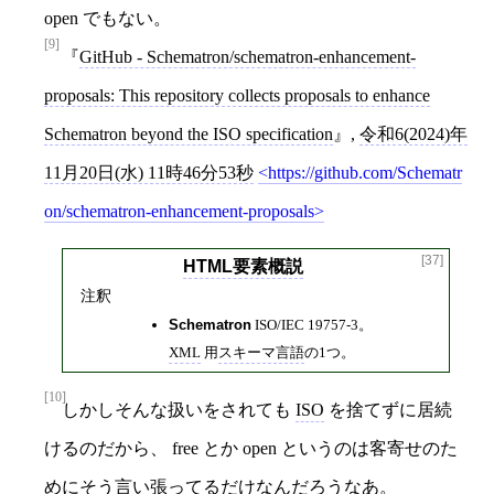
open でもない。
[9]
GitHub - Schematron/schematron-enhancement-
proposals: This repository collects proposals to enhance
Schematron beyond the ISO specification
,
令和6(2024)年
11月20日(水) 11時46分53秒
https://github.com/Schematr
on/schematron-enhancement-proposals
[37]
HTML要素概説
注釈
Schematron
ISO/IEC 19757-3。
XML
用
スキーマ言語
の1つ。
[10]
しかしそんな扱いをされても
ISO
を捨てずに居続
けるのだから、 free とか open というのは客寄せのた
めにそう言い張ってるだけなんだろうなあ。