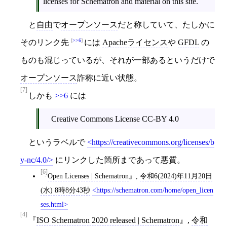
licenses for Schematron and material on this site.
と
自由
で
オープンソース
だと称していて、たしかに
>>6
そのリンク先
には
Apacheライセンス
や
GFDL
の
ものも混じっているが、それが一部あるというだけで
オープンソース
詐称に近い状態。
[7]
しかも
>>6
には
Creative Commons License CC-BY 4.0
というラベルで
https://creativecommons.org/licenses/b
y-nc/4.0/
にリンクした箇所まであって悪質。
[6]
Open Licenses | Schematron
,
令和6(2024)年11月20日
(水) 8時8分43秒
https://schematron.com/home/open_licen
ses.html
[4]
ISO Schematron 2020 released | Schematron
,
令和