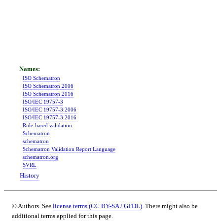
ISO Schematron
ISO Schematron 2006
ISO Schematron 2016
ISO/IEC 19757-3
ISO/IEC 19757-3:2006
ISO/IEC 19757-3:2016
Rule-based validation
Schematron
schematron
Schematron Validation Report Language
schematron.org
SVRL
History
© Authors. See
license terms (CC BY-SA / GFDL)
. There might also be
additional terms applied for this page.