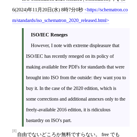
6(2024)年11月20日(水) 8時7分0秒
https://schematron.co
m/standards/iso_schematron_2020_released.html
ISO/IEC Reneges
However, I note with extreme displeasure that
ISO/IEC has recently reneged on its policy of
making available free PDFs for standards that were
brought into ISO from the outside: they want you to
buy it. In the case of the 2020 edition, which is
some corrections and additional annexes only to the
freely-available 2016 edition, it is ridiculous
bastardry on ISO's part.
[8]
自由
でないどころか
無料
ですらない。 free でも