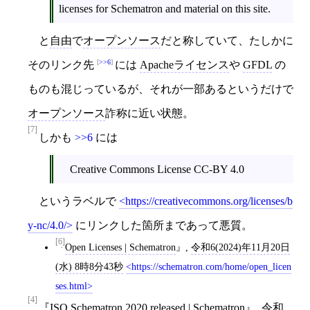
licenses for Schematron and material on this site.
と
自由
で
オープンソース
だと称していて、たしかに
>>6
そのリンク先
には
Apacheライセンス
や
GFDL
の
ものも混じっているが、それが一部あるというだけで
オープンソース
詐称に近い状態。
[7]
しかも
>>6
には
Creative Commons License CC-BY 4.0
というラベルで
https://creativecommons.org/licenses/b
y-nc/4.0/
にリンクした箇所まであって悪質。
[6]
Open Licenses | Schematron
,
令和6(2024)年11月20日
(水) 8時8分43秒
https://schematron.com/home/open_licen
ses.html
[4]
ISO Schematron 2020 released | Schematron
,
令和