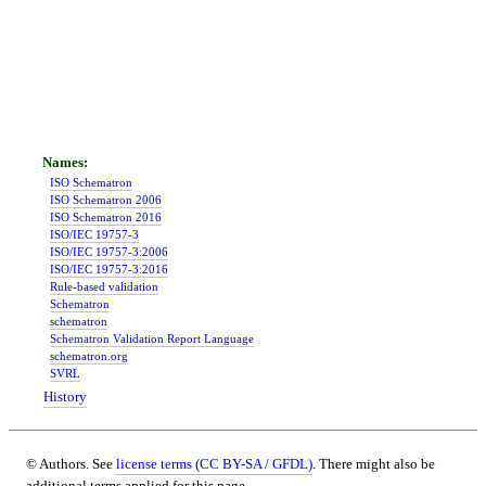
ISO Schematron
ISO Schematron 2006
ISO Schematron 2016
ISO/IEC 19757-3
ISO/IEC 19757-3:2006
ISO/IEC 19757-3:2016
Rule-based validation
Schematron
schematron
Schematron Validation Report Language
schematron.org
SVRL
History
© Authors. See
license terms (CC BY-SA / GFDL)
. There might also be
additional terms applied for this page.