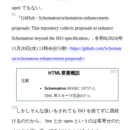
open でもない。
[9]
GitHub - Schematron/schematron-enhancement-
proposals: This repository collects proposals to enhance
Schematron beyond the ISO specification
,
令和6(2024)年
11月20日(水) 11時46分53秒
https://github.com/Schematr
on/schematron-enhancement-proposals
[37]
HTML要素概説
注釈
Schematron
ISO/IEC 19757-3。
XML
用
スキーマ言語
の1つ。
[10]
しかしそんな扱いをされても
ISO
を捨てずに居続
けるのだから、 free とか open というのは客寄せのた