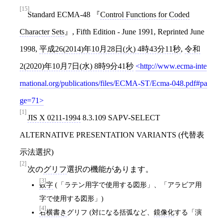
[15]
Standard ECMA-48
Control Functions for Coded
Character Sets
, Fifth Edition - June 1991, Reprinted June
1998,
平成26(2014)年10月28日(火) 4時43分11秒
,
令和
2(2020)年10月7日(水) 8時9分41秒
http://www.ecma-inte
rnational.org/publications/files/ECMA-ST/Ecma-048.pdf#pa
ge=71
[1]
JIS X 0211-1994
8.3.109 SAPV-SELECT
ALTERNATIVE PRESENTATION VARIANTS (代替表
示法選択)
[2]
次の
グリフ
選択の機能があります。
[3]
数字
(「ラテン用字で使用する図形」、「アラビア用
字で使用する図形」)
[4]
右横書き
グリフ (対になる括弧など、
鏡像化
する「演