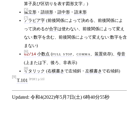
算子及び区切りを表す図形文字」)
[5]
孤立形
・
語頭形
・
語中形
・
語末形
[7]
アラビア字
(前後関係によって決める、前後関係によ
って決めるが
合字
は使わない、前後関係によって変え
ない:数字を含む、前後関係によって変えない:数字を含
まない)
[6]
小数点
(
full stop
、
comma
、
装置
依存)、
母音
02/14
(上または下、後ろ、非表示)
[8]
イタリック
(
右横書き
で左傾斜・
左横書き
で右傾斜)
[9]
PDF2 p.53
T.101
Updated:
令和4(2022)年5月7日(土) 6時40分55秒