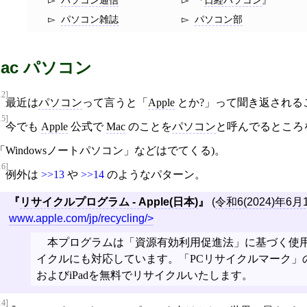
パソコン雑誌
パソコン部
ac パソコン
12]
最近は
パソコン
って言うと「
Apple
とか?」って聞き返される
15]
今でも
Apple
公式で
Mac
のことを
パソコン
と呼んでるところ
「Windowsノートパソコン」などはでてくる)。
16]
例外は
>>13
や
>>14
のようなパターン。
リサイクルプログラム - Apple(日本)
(
令和6(2024)年6月
www.apple.com/jp/recycling/
本プログラムは「資源有効利用促進法」に基づく使
イクルにも対応しています。「PCリサイクルマーク」の
およびiPadを無料でリサイクルいたします。
14]