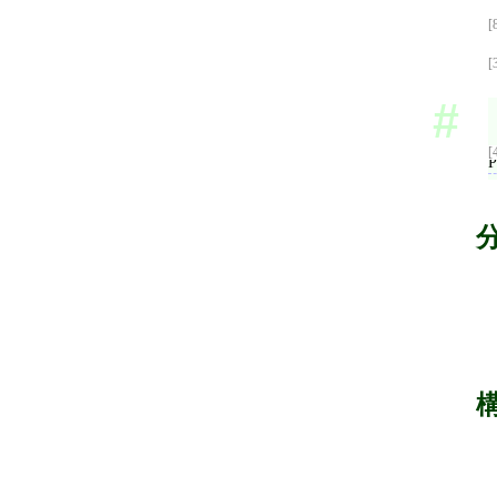
[
[
[