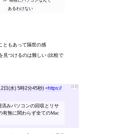
あるわけない
こともあって隔世の感
を見つけるのは難しい (比較で
[13]
12日(水) 5時2分45秒
)
https://
用済みパソコンの回収とリサ
有無に関わらず全てのMac