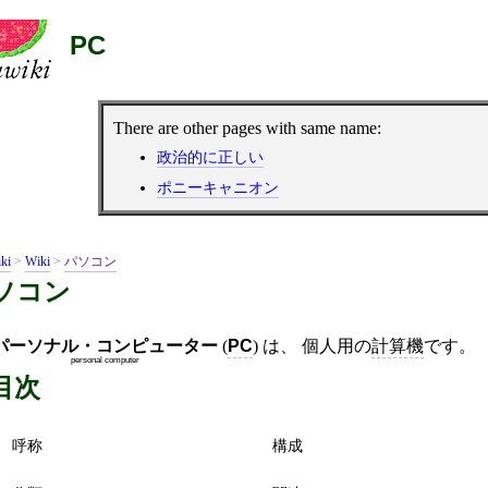
PC
There are other pages with same name:
政治的に正しい
ポニーキャニオン
ki
>
Wiki
>
パソコン
ソコン
パーソナル・コンピューター
(
PC
) は、 個人用の
計算機
です。
personal computer
目次
呼称
構成