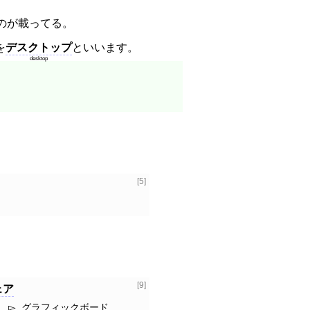
のが載ってる。
を
デスクトップ
といいます。
desktop
[5]
[9]
ェア
グラフィックボード