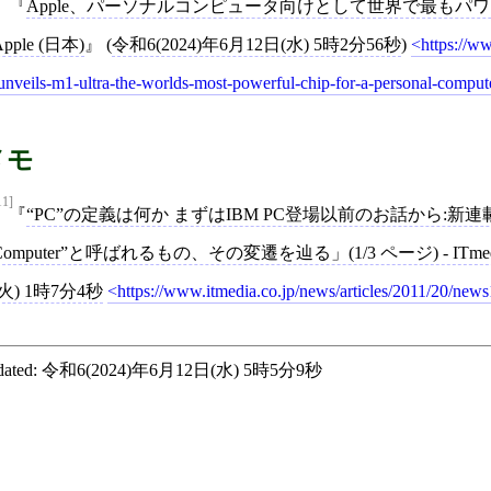
Apple、パーソナルコンピュータ向けとして世界で最もパワフル
Apple (日本)
(
令和6(2024)年6月12日(水) 5時2分56秒
)
https://w
unveils-m1-ultra-the-worlds-most-powerful-chip-for-a-personal-comput
メモ
11]
“PC”の定義は何か まずはIBM PC登場以前のお話から:新連載「“
Computer”と呼ばれるもの、その変遷を辿る」(1/3 ページ) - ITmed
(火) 1時7分4秒
https://www.itmedia.co.jp/news/articles/2011/20/new
ated:
令和6(2024)年6月12日(水) 5時5分9秒