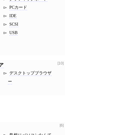
PCカード
IDE
SCSI
USB
[10]
ア
デスクトップブラウザ
ー
[6]
島根にパソコンなんて