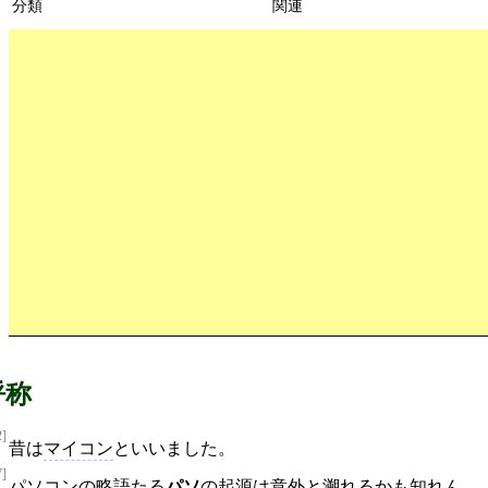
分類
関連
呼称
2]
昔は
マイコン
といいました。
7]
パソコン
の略語たる
パソ
の起源は意外と溯れるかも知れん。