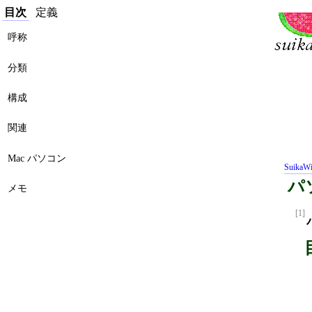
目次
定義
呼称
分類
構成
関連
Mac パソコン
SuikaWi
パ
メモ
[1]