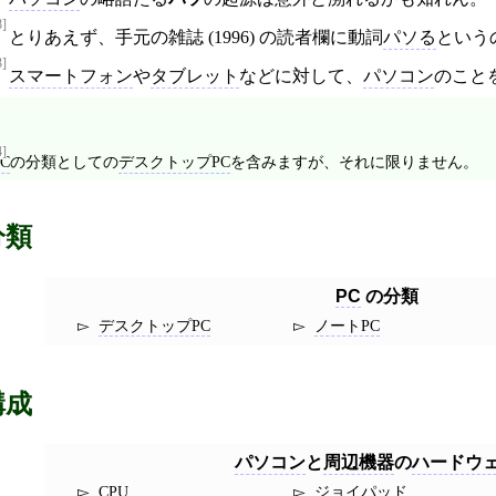
8]
とりあえず、手元の雑誌 (1996) の読者欄に動詞
パソる
という
3]
スマートフォン
や
タブレット
などに対して、
パソコン
のこと
4]
PC
の分類としての
デスクトップPC
を含みますが、それに限りません。
分類
PC
の分類
デスクトップPC
ノートPC
構成
パソコン
と
周辺機器
の
ハードウ
CPU
ジョイパッド