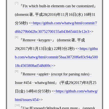
[7]
Fix which built-in elements can be customized
(
domenic
著,
平成28(2016)年11月16日(水) 16時31
分58秒
)
<
https://github.com/whatwg/html/commit/7
d6b279b0d2bc30752700155a043b65441fe12e3
>
[8]
Remove <keygen>
(
domenic
著,
平成
29(2017)年1月13日(金) 22時3分2秒
)
<
https://githu
b.com/whatwg/html/commit/5baa38720f6e83c94a500
18c4565808ad548d69c
>
[9]
Remove <applet> (except for parsing rules) ·
Issue #454 · whatwg/html
(
平成29(2017)年8月25
日(金) 14時41分55秒
)
<
https://github.com/whatwg/
html/issues/454
>
[10]
Use
[
Exposed=Window
]
even more
(
annevk