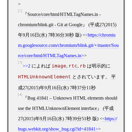
>
[2]
Source/core/html/HTMLTagNames.in -
chromium/blink.git - Git at Google
(
平成27(2015)
年9月16日(水) 7時36分30秒
版)
<
https://chromiu
m.googlesource.com/chromium/blink.git/+/master/Sou
rce/core/html/HTMLTagNames.in
>
[3]
>>2
によれば
,
,
は明示的に
image
rtc
rb
とされています。
平
HTMLUnknownElement
成27(2015)年9月16日(水) 7時37分11秒
[4]
Bug 41841 – Unknown HTML elements should
use the HTMLUnknownElement interface
(
平成
27(2015)年9月16日(水) 7時39分51秒
版)
<
https://
bugs.webkit.org/show_bug.cgi?id=41841
>