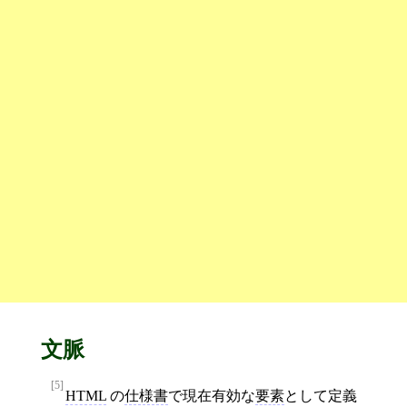
文脈
[5]
HTML
の
仕様書
で現在有効な
要素
として定義