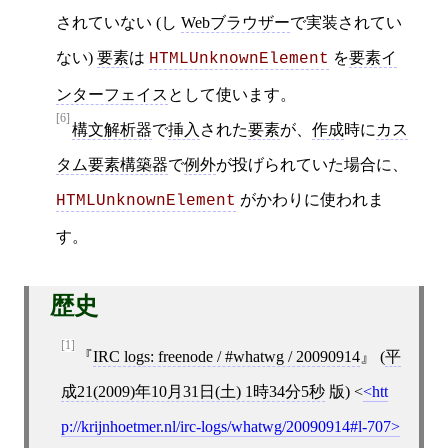
されていない (し
Webブラウザー
で実装されてい
ない)
要素
は
を
要素イ
HTMLUnknownElement
ンターフェイス
として使います。
[6]
構文解析器
で
挿入
された
要素
が、
作成
時に
カス
タム要素構築器
で
例外
が投げられていた場合に、
がかわりに使われま
HTMLUnknownElement
す。
歴史
[1]
IRC logs: freenode / #whatwg / 20090914
(
平
成21(2009)年10月31日(土) 1時34分5秒
版)
<
htt
p://krijnhoetmer.nl/irc-logs/whatwg/20090914#l-707