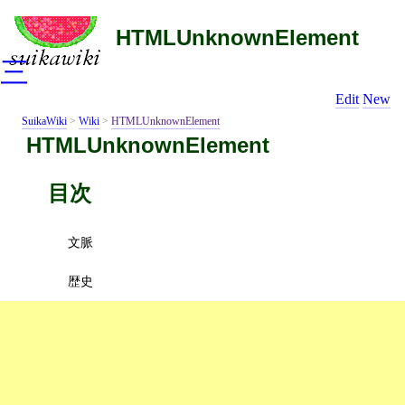
HTMLUnknownElement
三
Edit
New
SuikaWiki
>
Wiki
>
HTMLUnknownElement
HTMLUnknownElement
目次
文脈
歴史