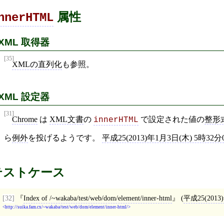
属性
nnerHTML
XML 取得器
[35]
XMLの直列化
も参照。
XML 設定器
[31]
Chrome
は
XML文書
の
で設定された値の
整形
innerHTML
ら
例外
を投げるようです。
平成25(2013)年1月3日(木) 5時32分
テストケース
[32]
Index of /~wakaba/test/web/dom/element/inner-html
(
平成25(2013
http://suika.fam.cx/~wakaba/test/web/dom/element/inner-html/