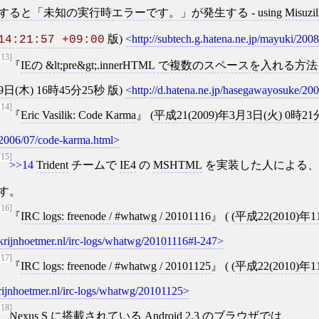
すると「未知の実行時エラーです。」が発生する - using Misuzilla.Subt
版)
http://subtech.g.hatena.ne.jp/mayuki/2
14:21:57 +09:00
[13]
IEの &lt;pre&gt;.innerHTML で複数のスペースを入れる方
9日(木) 16時45分25秒
版)
http://d.hatena.ne.jp/hasegawayosuke/20
[14]
Eric Vasilik: Code Karma
(
平成21(2009)年3月3日(火) 0時21
2006/07/code-karma.html
[15]
>>14
Trident
チームで
IE4
の
MSHTML
を実装した人による
す。
[16]
IRC logs: freenode / #whatwg / 20101116
( (
平成22(2010)年
krijnhoetmer.nl/irc-logs/whatwg/20101116#l-247
[17]
IRC logs: freenode / #whatwg / 20101125
( (
平成22(2010)年
rijnhoetmer.nl/irc-logs/whatwg/20101125
[18]
Nexus S
に搭載されている
Android
2.3 のブラウザでは、