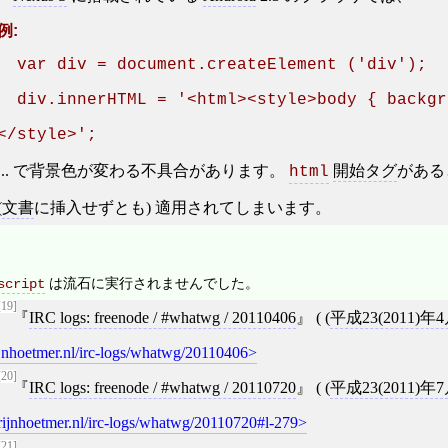
  var div = document.createElement ('div');

  div.innerHTML = '<html><style>body { backgr
</style>';
... で背景色が変わる不具合があります。
開始タグ
がある
html
(
文書
に挿入せずとも) 適用されてしまいます。
は流石に実行されませんでした。
script
[19]
IRC logs: freenode / #whatwg / 20110406
( (
平成23(2011)年
jnhoetmer.nl/irc-logs/whatwg/20110406
[20]
IRC logs: freenode / #whatwg / 20110720
( (
平成23(2011)年
rijnhoetmer.nl/irc-logs/whatwg/20110720#l-279
[21]