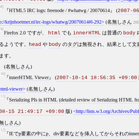
[8]
HTML5 IRC logs: freenode / #whatwg / 20070614
(
2007-0
p://krijnhoetmer.nl/irc-logs/whatwg/20070614#l-292
(
名無しさん
200
[9]
Firefox
2.0 ですが、
でも
は普通の
html
innerHTML
body
るようです。
や
の
タグ
は無視され、結果として
文
head
body
ます。
(
名無しさん
)
[10]
innerHTML Viewer
(
2007-10-14 18:56:35 +09:00
html-viewer
(
名無しさん
)
[11]
Serializing PIs in HTML (detailed review of Serializing HTML fr
版)
http://lists.w3.org/Archives/Pu
08-15 21:49:17 +09:00
無しさん
)
[12]
IEでp要素の中にp、div要素などを挿入してからそれのinn