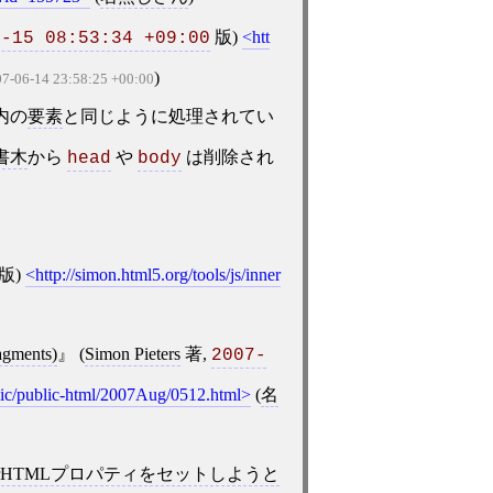
版)
htt
6-15 08:53:34 +09:00
)
7-06-14 23:58:25 +00:00
内の
要素
と同じように処理されてい
書木
から
や
は削除され
head
body
版)
http://simon.html5.org/tools/js/inner
agments)
(
Simon Pieters
著,
2007-
blic/public-html/2007Aug/0512.html
(
名
erHTMLプロパティをセットしようと