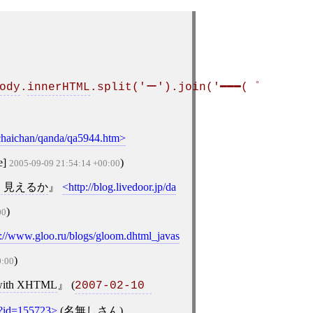
ody
.
innerHTML
.split('ー').join('━━━(゜
~chaichan/qanda/qa5944.htm
e]
)
2005-09-09 21:54:14 +00:00
はなぜ速く見えるか
http://blog.livedoor.jp/da
)
00
p://www.gloo.ru/blogs/gloom.dhtml_javas
)
0:00
k with XHTML
(
2007-02-10 
gi?id=155723
(
名無しさん
)