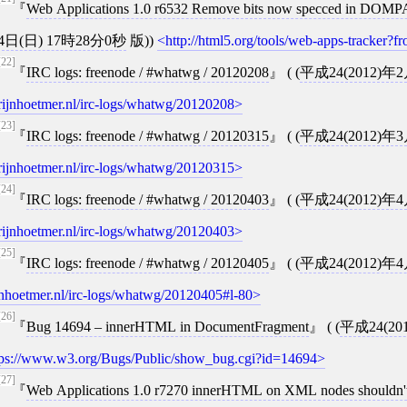
Web Applications 1.0 r6532 Remove bits now specced in DOM
4日(日) 17時28分0秒
版))
http://html5.org/tools/web-apps-tracker
[22]
IRC logs: freenode / #whatwg / 20120208
( (
平成24(2012)年
rijnhoetmer.nl/irc-logs/whatwg/20120208
[23]
IRC logs: freenode / #whatwg / 20120315
( (
平成24(2012)年
rijnhoetmer.nl/irc-logs/whatwg/20120315
[24]
IRC logs: freenode / #whatwg / 20120403
( (
平成24(2012)年
rijnhoetmer.nl/irc-logs/whatwg/20120403
[25]
IRC logs: freenode / #whatwg / 20120405
( (
平成24(2012)年
nhoetmer.nl/irc-logs/whatwg/20120405#l-80
[26]
Bug 14694 – innerHTML in DocumentFragment
( (
平成24(20
ps://www.w3.org/Bugs/Public/show_bug.cgi?id=14694
[27]
Web Applications 1.0 r7270 innerHTML on XML nodes shouldn't expose the fact that it's faking the start