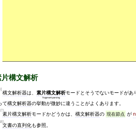
素片構文解析
3]
構文解析器
は、
素片構文解析
モードとそうでないモードがあ
fragment parsing
って
構文解析器
の挙動が微妙に違うことがよくあります。
47]
素片構文解析
モードかどうかは、
構文解析器
の
現在節点
が
n
48]
文書の直列化
も参照。