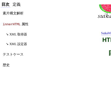
目次
定義
素片構文解析
属性
innerHTML
SuikaWi
XML 取得器
H
XML 設定器
テストケース
歴史