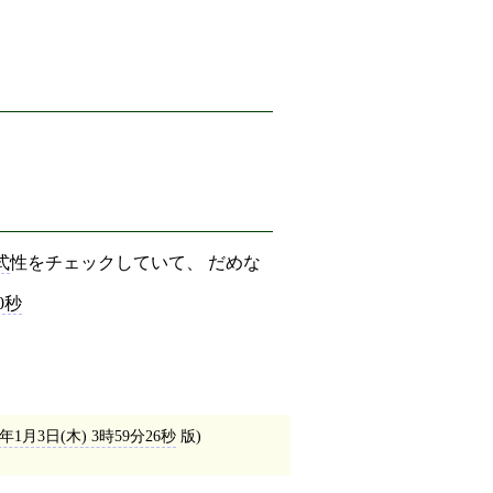
式
性をチェックしていて、 だめな
0秒
)年1月3日(木) 3時59分26秒
版)