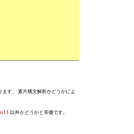
ります。
素片構文解析
かどうかによ
以外かどうかと等価です。
ull