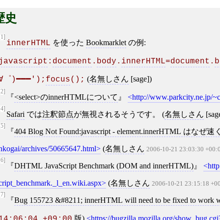
歴史
[1]
を使った
Bookmarklet
の例:
innerHTML
javascript
:
document
.
body
.
innerHTML
=
document
.
b
(
名無しさん
[sage])
∀゜)━━━');
focus
();
[2]
<select>のinnerHTMLについて
http://www.parkcity.ne.jp/
[4]
Safari
では
注釈節点
が無視されるそうです。 (
名無しさん
[sag
[5]
404 Blog Not Found:javascript - element.innerHTML 
nkogai/archives/50665647.html
(
名無しさん
2006-10-21 23:03:30 +00:
[6]
DHTML JavaScript Benchmark (DOM and innerHTML)
htt
cript_benchmark._l_en.wiki.aspx
(
名無しさん
2006-10-21 23:15:18 +0
[7]
Bug 155723 &#8211; innerHTML will need to be fixed to wor
版)
https://bugzilla.mozilla.org/show_bug.c
14:06:04 +09:00