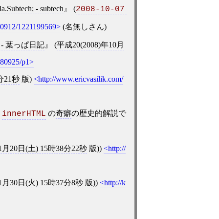
ech; - subtech
(
2008-10-07 
0080912/1221199569
(
名無しさん
)
法 - 葉っぱ日記
(
平成20(2008)年10月
080925/p1
分21秒
版)
http://www.ericvasilik.com/
、
の
奇癖
の歴史的解説で
innerHTML
11月20日(土) 15時38分22秒
版))
http://
11月30日(火) 15時37分8秒
版))
http://k