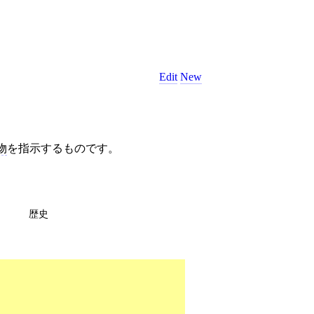
Edit
New
物
を指示するものです。
歴史