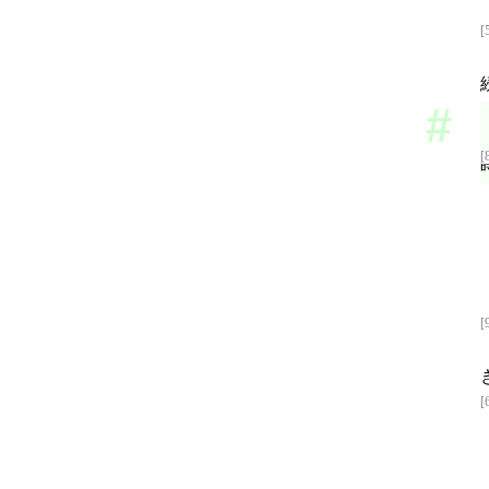
[
[
[
[