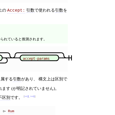
上の
引数
で使われる
引数
を
Accept:
られていると推測されます。
accept-params
に属する
引数
があり、 構文上は区別で
ます (が明記されていません)。
>>2
,
>>1
不区別
です。
Rum