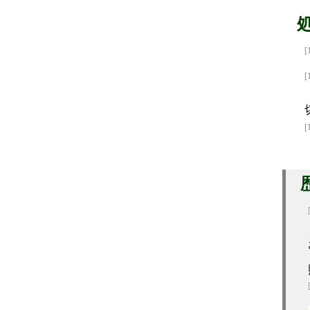
[
[
[