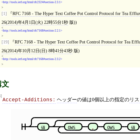
http://tools.ietf.org/html/rfc2324#section-2.3.1
>
[1]
RFC 7168 - The Hyper Text Coffee Pot Control Protocol for Tea Eff
26(2014)年4月1日(火) 22時55分1秒
版))
<
http://tools.ietf.org/html/rfc7168#section-2.2.1
>
[19]
RFC 7168 - The Hyper Text Coffee Pot Control Protocol for Tea E
26(2014)年10月12日(日) 8時41分43秒
版)
<
http://tools.ietf.org/html/rfc7168#section-2.3.2
>
構文
4]
ヘッダー
の値は0個以上の指定の
リス
Accept-Additions:
値
OWS
,
OWS
値