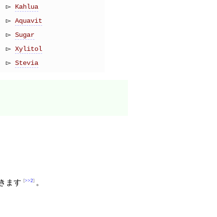
Kahlua
Aquavit
Sugar
Xylitol
Stevia
>>2
きます
。