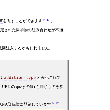
>>11
答
を返すことができます
。
指定された添加物の組み合わせが不適
数回注入するかもしれません。
は
と表記されて
addition-type
URL
の
query
の値) も同じものを参
:
>>16
IANA登録簿
に登録しています
。