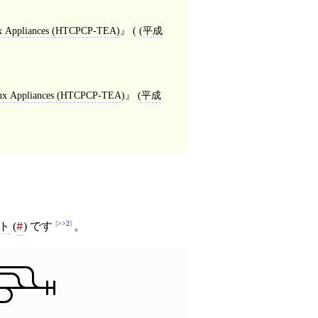
lux Appliances (HTCPCP-TEA)
( (
平成
fflux Appliances (HTCPCP-TEA)
(
平成
>>2
ト
(
) です
。
#