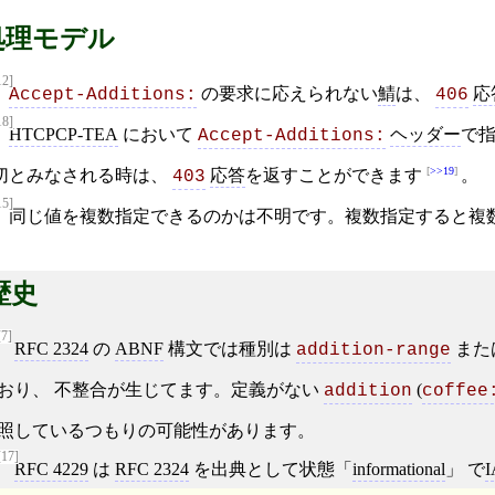
処理モデル
12]
の要求に応えられない
鯖
は、
応
Accept-Additions:
406
18]
HTCPCP-TEA
において
ヘッダー
で
Accept-Additions:
>>19
切とみなされる時は、
応答
を返すことができます
。
403
15]
同じ値を複数指定できるのかは不明です。複数指定すると複
歴史
[7]
RFC 2324
の
ABNF
構文では種別は
また
addition-range
おり、 不整合が生じてます。定義がない
(
addition
coffee
照しているつもりの可能性があります。
[17]
RFC 4229
は
RFC 2324
を出典として状態「
informational
」 で