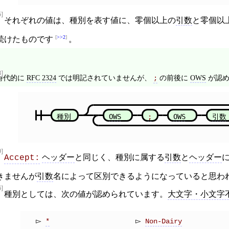
5]
それぞれの値は、種別を表す値に、零個以上の
引数
と零個以
>>2
続けたものです
。
8]
時代的に
RFC 2324
では明記されていませんが、
の前後に
OWS
が認め
;
種別
OWS
;
OWS
引数
9]
ヘッダー
と同じく、種別に属する
引数
と
ヘッダー
Accept:
きませんが
引数
名によって区別できるようになっていると思われ
6]
種別としては、次の値が認められています。
大文字・小文字
*
Non-Dairy