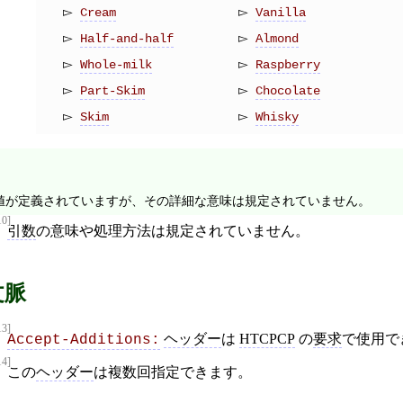
Cream
Vanilla
Half-and-half
Almond
Whole-milk
Raspberry
Part-Skim
Chocolate
Skim
Whisky
値が定義されていますが、その詳細な意味は規定されていません。
10]
引数
の意味や処理方法は規定されていません。
文脈
13]
ヘッダー
は
HTCPCP
の
要求
で使用で
Accept-Additions:
14]
この
ヘッダー
は複数回指定できます。