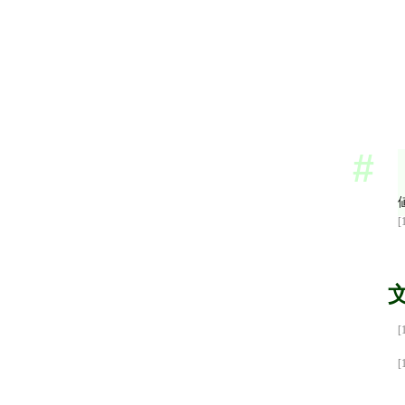
[
[
[