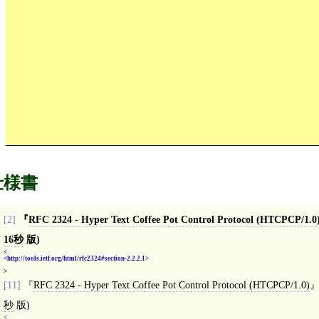
仕様書
[2]
RFC 2324 - Hyper Text Coffee Pot Control Protocol (HTCPCP/1.0
16秒
版)
<
http://tools.ietf.org/html/rfc2324#section-2.2.2.1
>
[11]
RFC 2324 - Hyper Text Coffee Pot Control Protocol (HTCPCP/1.0)
秒
版)
<