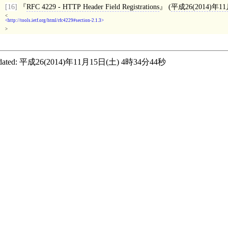
[16]
RFC 4229 - HTTP Header Field Registrations
(
平成26(2014)年1
<
http://tools.ietf.org/html/rfc4229#section-2.1.3
>
ated:
平成26(2014)年11月15日(土) 4時34分44秒