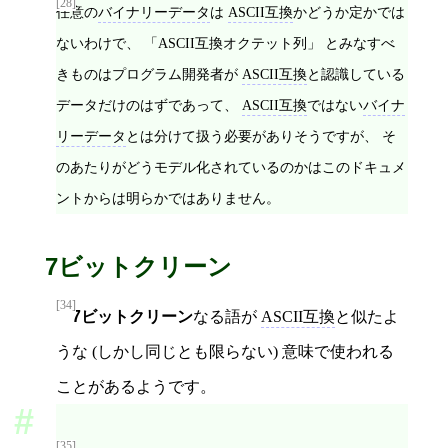
[28]
任意の
バイナリーデータ
は
ASCII互換
かどうか定かでは
ないわけで、 「ASCII互換オクテット列」 とみなすべ
きものはプログラム開発者が
ASCII互換
と認識している
データだけのはずであって、
ASCII互換
ではない
バイナ
リーデータ
とは分けて扱う必要がありそうですが、 そ
のあたりがどうモデル化されているのかはこのドキュメ
ントからは明らかではありません。
7ビットクリーン
[34]
7ビットクリーン
なる語が
ASCII互換
と似たよ
うな (しかし同じとも限らない) 意味で使われる
ことがあるようです。
[35]