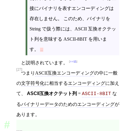
接にバイナリを表すエンコーディングは
存在しません。 このため、バイナリを
String で扱う際には、ASCII 互換オクテッ
ト列を意味する ASCII-8BIT を用いま
す。
>>15
と説明されています。
[27]
つまり
ASCII互換エンコーディング
の中に一般
の
文字符号化
に相当する
エンコーディング
に加え
て、
ASCII互換オクテット列
=
な
ASCII-8BIT
る
バイナリーデータ
のための
エンコーディング
が
あります。