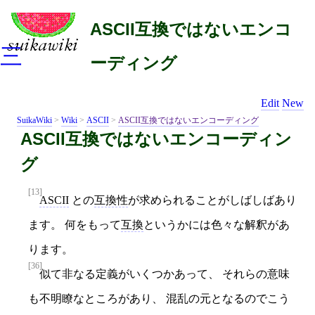
ASCII互換ではないエンコ
三
ーディング
Edit
New
SuikaWiki
>
Wiki
>
ASCII
>
ASCII互換ではないエンコーディング
ASCII互換ではないエンコーディン
グ
[13]
ASCII
との
互換性
が求められることがしばしばあり
ます。 何をもって
互換
というかには色々な解釈があ
ります。
[36]
似て非なる定義がいくつかあって、 それらの意味
も不明瞭なところがあり、 混乱の元となるのでこう