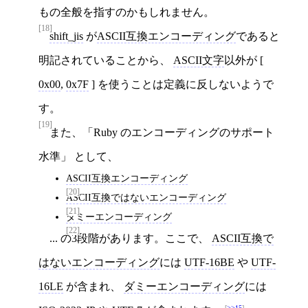
もの全般を指すのかもしれません。
[18]
shift_jis
が
ASCII互換エンコーディング
であると
明記されていることから、
ASCII文字
以外が [
0x00
,
0x7F
] を使うことは定義に反しないようで
す。
[19]
また、「Ruby のエンコーディングのサポート
水準」 として、
ASCII互換エンコーディング
[20]
ASCII互換ではないエンコーディング
[21]
ダミーエンコーディング
[22]
... の3段階があります。ここで、
ASCII互換で
はないエンコーディング
には
UTF-16BE
や
UTF-
16LE
が含まれ、
ダミーエンコーディング
には
>>15