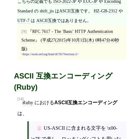
こちらの定義でも
ISO-2022-JP
や
EUC-JP
や
Encoding
Standard
の
shift_jis
は
ASCII互換
です。
HZ-GB-2312
や
UTF-7
は
ASCII互換
ではありません。
[9]
RFC 7617 - The 'Basic' HTTP Authentication
Scheme
(
平成27(2015)年10月1日(木) 0時47分40秒
版)
https://tools.ietf.org/html/rfc7617#section-2
ASCII 互換エンコーディング
(Ruby)
[14]
Ruby
における
ASCII互換エンコーディング
は、
US-ASCII に含まれる文字を \x00-
\x7F で表し、ロッキングシフトを用いな