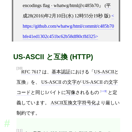
encodings flag · whatwg/html@c485b70
(
平
成28(2016)年2月10日(水) 12時55分19秒
版)
https://github.com/whatwg/html/commit/c485b70
bfe41ed1302c451bc62b58df80cffd325
US-ASCII と互換 (HTTP)
[10]
RFC 7617
は、
基本認証
における「
US-ASCII
と
互換」を、
US-ASCII
の
文字
が
US-ASCII
の
文字
>>9
コード
と同じ1バイトに
写像
されるもの
と定
義しています。
ASCII互換文字符号化
より厳しい
制約です。
[11]