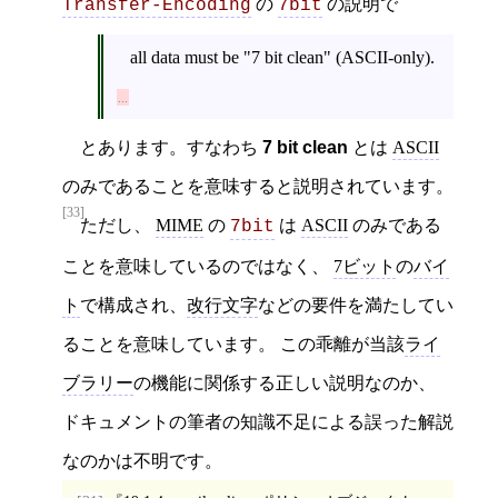
の
の説明で
Transfer-Encoding
7bit
all data must be "7 bit clean" (ASCII-only).
とあります。すなわち
7 bit clean
とは
ASCII
のみであることを意味すると説明されています。
[33]
ただし、
MIME
の
は
ASCII
のみである
7bit
ことを意味しているのではなく、
7ビット
の
バイ
ト
で構成され、
改行文字
などの要件を満たしてい
ることを意味しています。 この乖離が当該
ライ
ブラリー
の機能に関係する正しい説明なのか、
ドキュメントの筆者の知識不足による誤った解説
なのかは不明です。