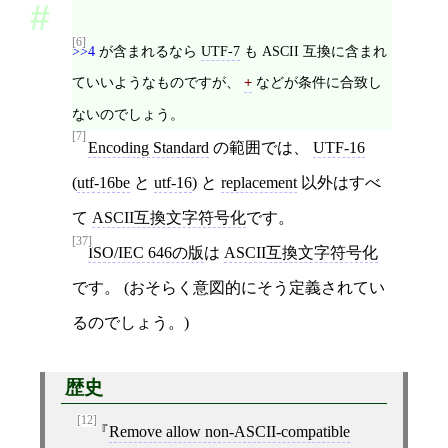
[6]
>>4
が含まれるなら
UTF-7
も ASCII 互換に含まれ
ていいようなものですが、
などが条件に合致し
+
ないのでしょう。
[7]
Encoding Standard
の範囲では、
UTF-16
(
utf-16be
と
utf-16
) と
replacement
以外はすべ
て
ASCII互換文字符号化
です。
[37]
ISO/IEC 646の版
は
ASCII互換文字符号化
です。 (おそらく意図的にそう定義されてい
るのでしょう。)
歴史
[12]
Remove allow non-ASCII-compatible