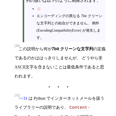
列の扱いは以下のように制限されます。
エンコーディングの異なる 7bit クリーン
な文字列との結合ができません。 例外
(EncodingCompatibilityError) が発生しま
す。
[30]
この説明から何が
7bit クリーンな文字列
の定義
であるのかははっきりしませんが、 どうやら
非
ASCII文字
を含まないことは最低条件であると思
われます。
[32]
>>31
は
Python
で
インターネットメール
を扱う
ライブラリー
の説明であり、
Content-