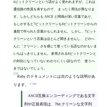
8ビットクリーン
という語がよく使われますが、これは
通信路
の性質を表すもので、 まったく用法が異なりま
す。しかしどちらも
ASCII
と関係が深い言葉であり、
もしかすると
7ビットクリーン
も
8ビットクリーン
からの
連想で作られた言葉かもしれません。 しかし、
7ビット
クリーン
という言葉はほとんど聞きませんし、 どのへ
んに「クリーン」さを感じて使っている語なのかもいま
いちはっきりしません。 多用される
8ビットクリーン
と
の対比になっていないわかりにくい語なので、 使うべ
きではないでしょう。
[29]
Ruby
のドキュメントには次のような説明があ
>>15
ります。
ASCII互換エンコーディングである文字
列や正規表現は、7bit クリーンな文字列