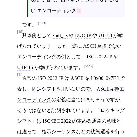
い エンコーディング
>>15
です。
[16]
具体例として
shift_jis
や
EUC-JP
や
UTF-8
が挙
げられています。 また、逆に
ASCII 互換でない
エンコーディング
の例として、
ISO-2022-JP
や
>>15
UTF-16
が挙げられています。
[17]
通常の
ISO-2022-JP
は
ASCII
を [
0x00
,
0x7F
] で
表し、
固定シフト
を用いないので、
ASCII互換エ
ンコーディング
の定義に当てはまりそうですが、
そうではないと説明されています。「ロッキング
シフト」は
ISO/IEC 2022
の定める通常の意味と
は違って、
指示シーケンス
などの状態遷移を行う