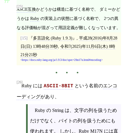
[25]
ASCII互換
かどうかは構造に基づく名称で、 ダミーかど
うかは
Ruby
の実装上の状態に基づく名称で、 2つの異
なる評価軸が混ざって用語定義が難しくなっています。
[15]
多言語化 (Ruby 1.9.3)
,
平成28(2016)年8月28
日(日) 13時48分39秒
,
令和7(2025)年11月6日(木) 8時
21分21秒
https://docs.ruby-lang.org/ja/1.9.3/doc/spec=2fm17n.html#encoding
[26]
Ruby
には
という名前の
エンコ
ASCII-8BIT
ーディング
があり、
Ruby の String は、文字の列を扱うため
だけでなく、バイトの列を扱うためにも
使われます。 しかし、Ruby M17N には直