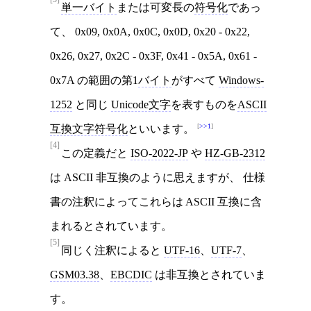
単一バイト
または可変長の
符号化
であっ
て、 0x09, 0x0A, 0x0C, 0x0D, 0x20 - 0x22,
0x26, 0x27, 0x2C - 0x3F, 0x41 - 0x5A, 0x61 -
0x7A の範囲の第1
バイト
がすべて
Windows-
1252
と同じ
Unicode文字
を表すものを
ASCII
>>1
互換文字符号化
といいます。
[4]
この定義だと
ISO-2022-JP
や
HZ-GB-2312
は ASCII 非互換のように思えますが、 仕様
書の注釈によってこれらは ASCII 互換に含
まれるとされています。
[5]
同じく注釈によると
UTF-16
、
UTF-7
、
GSM03.38
、
EBCDIC
は非互換とされていま
す。