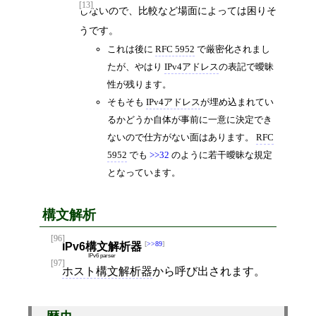
[13]
しないので、比較など場面によっては困りそ
うです。
これは後に
RFC 5952
で厳密化されまし
たが、やはり
IPv4アドレス
の表記で曖昧
性が残ります。
そもそも
IPv4アドレス
が埋め込まれてい
るかどうか自体が事前に一意に決定でき
ないので仕方がない面はあります。
RFC
5952
でも
>>32
のように若干曖昧な規定
となっています。
構文解析
[96]
>>89
IPv6構文解析器
IPv6 parser
[97]
ホスト構文解析器
から呼び出されます。