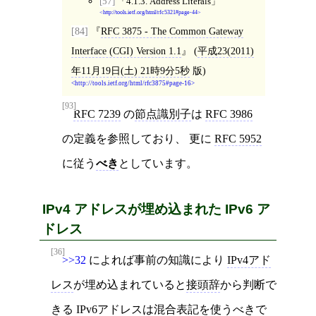
[57]
4.1.3. Address Literals
http://tools.ietf.org/html/rfc5321#page-44
[84]
RFC 3875 - The Common Gateway
Interface (CGI) Version 1.1
(
平成23(2011)
年11月19日(土) 21時9分5秒
版)
http://tools.ietf.org/html/rfc3875#page-16
[93]
RFC 7239
の
節点識別子
は
RFC 3986
の定義を参照しており、 更に
RFC 5952
に従う
べき
としています。
IPv4 アドレスが埋め込まれた IPv6 ア
ドレス
[36]
>>32
によれば事前の知識により
IPv4アド
レス
が埋め込まれていると
接頭辞
から判断で
きる
IPv6アドレス
は混合表記を使うべきで