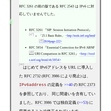
RFC 3261
の前の版である
RFC 2543
は
IPv6
に対
応していませんでした。
RFC 3261
SIP: Session Initiation Protocol
[47]
25.1 Basic Rules
http://tools.ietf.org/html/
[48]
rfc3261#page-222
RFC 5954
Essential Correction for IPv6 ABNF
[49]
and URI Comparison in RFC 3261
http://tool
s.ietf.org/html/rfc5954
[60]
はじめて
IPv6アドレス
を
URL
に導入し
た
RFC 2732
(
RFC 3986
により廃止) は、
の定義を
>>40
の
RFC 2373
IPv6address
を参照しており、 同じ間違いを含有してい
ました。
RFC 3986
では独自定義 (
>>53
) に