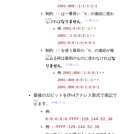
2001:db8::1:1:1:1:1
制約:
は一番長い「
」の連続に使わ
::
0
[29]
なければ
なりません
。
>>22
4.2.3.
例:
2001:0:0:1::1
= ×
2001::1:0:0:0:1
= ×
2001:0:0:1:0:0:0:1
制約:
を使う最長の「
」の連続が複
::
0
[30]
数ある時は最初のものに使わなければ
な
りません
。
>>22
4.2.3.
例:
2001:db8::1:0:0:1
= ×
2001:db8:0:0:1::1
= ×
2001:db8:0:0:1:0:0:1
最後の32ビットを
IPv4アドレス
形式で表記で
[9]
きます。
>>4
2.2. 3.
例:
0:0:0:0:0:FFFF:129.144.52.38
例:
::FFFF:129.144.52.38