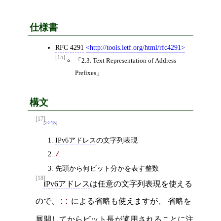
仕様書
RFC 4291
http://tools.ietf.org/html/rfc4291
[15]
2.3. Text Representation of Address
Prefixes
構文
[17]
>>15
IPv6アドレス
の文字列表現
/
先頭から何ビット分かを表す整数
[18]
IPv6アドレス
は任意の文字列表現を使える
ので、
による省略も使えますが、 省略を
::
展開してからビット長が適用されることに注