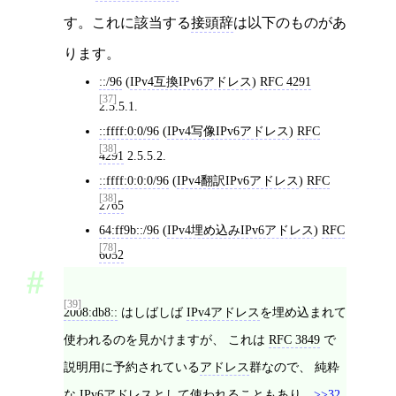
す。これに該当する
接頭辞
は以下のものがあ
ります。
::/96
(
IPv4互換IPv6アドレス
)
RFC 4291
[37]
2.5.5.1.
::ffff:0:0/96
(
IPv4写像IPv6アドレス
)
RFC
[38]
4291
2.5.5.2.
::ffff:0:0:0/96
(
IPv4翻訳IPv6アドレス
)
RFC
[38]
2765
64:ff9b::/96
(
IPv4埋め込みIPv6アドレス
)
RFC
[78]
6052
[39]
2008:db8::
はしばしば
IPv4アドレス
を埋め込まれて
使われるのを見かけますが、 これは
RFC 3849
で
説明用に予約されている
アドレス
群なので、 純粋
な
IPv6アドレス
として使われることもあり、
>>32