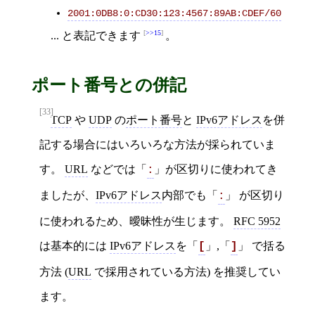
2001:0DB8:0:CD30:123:4567:89AB:CDEF/60
>>15
... と表記できます
。
ポート番号との併記
[33]
TCP
や
UDP
の
ポート番号
と
IPv6アドレス
を併
記する場合にはいろいろな方法が採られていま
す。
URL
などでは「
」が区切りに使われてき
:
ましたが、
IPv6アドレス
内部でも「
」 が区切り
:
に使われるため、曖昧性が生じます。
RFC 5952
は基本的には
IPv6アドレス
を「
」,「
」 で括る
[
]
方法 (
URL
で採用されている方法) を推奨してい
ます。