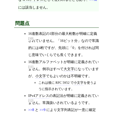
には該当しません。
問題点
16進数表記の1部分の最大桁数が明確に定義
[10]
されていません。「16ビット分」なので常識
的には4桁ですが、先頭に「0」を付ければ同
じ意味でいくらでも長くできます。
16進数アルファベットが明確に定義されてい
[11]
ません。例示はすべて
大文字
になっています
が、
小文字
でもよいのかは不明確です。
これは後に
RFC 5952
で
小文字
を使うよ
うに指示されています。
IPv4アドレス
の表記法が明確に定義されてい
[12]
ません。常識扱いされているようです。
>>8
と
>>9
により文字列表記が一意に確定