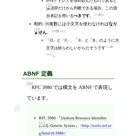
IPv4アドレス
を埋め込んだものであると
[32]
接頭辞
だけから判断できる場合、この混
合表記を用いる
べきです
。
>>22
5.
制約:
16進数
には
小文字
を使わなければ
なり
[31]
ません
。
>>22
4.3.
「
D
」と「
0
」、「
8
」と「
B
」のように
大
文字
は紛らわしいからだそうです
>>22
3.4.3.
。
ABNF 定義
[50]
RFC 3986
では構文を
ABNF
で表現し
ています。
RFC 3986
Uniform Resource Identifier
[51]
(URI): Generic Syntax
http://tools.ietf.or
g/html/rfc3986