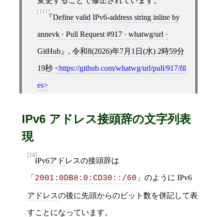
変更することで修正されています。
[111]
Define valid IPv6-address string inline by
annevk · Pull Request #917 · whatwg/url ·
GitHub
,
令和8(2026)年7月1日(水) 2時59分
19秒
https://github.com/whatwg/url/pull/917/fil
es
IPv6 アドレス接頭辞の文字列表
現
[14]
IPv6アドレス
の
接頭辞
は
「
」のように
IPv6
2001:0DB8:0:CD30::/60
アドレス
の後に先頭からのビット数を併記して表
すことになっています。