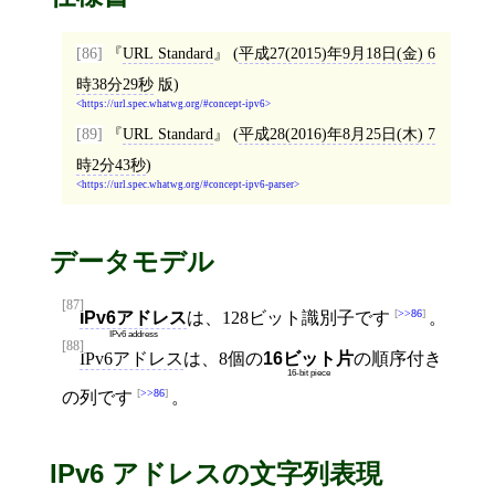
[86]
URL Standard
(
平成27(2015)年9月18日(金) 6
時38分29秒
版)
https://url.spec.whatwg.org/#concept-ipv6
[89]
URL Standard
(
平成28(2016)年8月25日(木) 7
時2分43秒
)
https://url.spec.whatwg.org/#concept-ipv6-parser
データモデル
[87]
>>86
IPv6アドレス
は、128ビット識別子です
。
IPv6 address
[88]
IPv6アドレス
は、8個の
16ビット片
の順序付き
16-bit piece
>>86
の列です
。
IPv6 アドレスの文字列表現