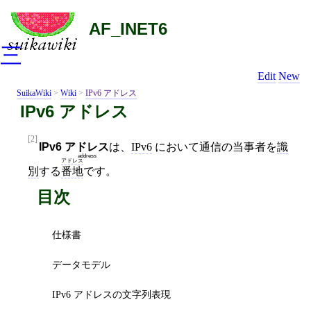
AF_INET6
三
Edit
New
SuikaWiki
>
Wiki
>
IPv6 アドレス
IPv6 アドレス
[2]
IPv6
アドレス
は、
IPv6
において通信の当事者を
識
address
アドレス
別
する
番地
です。
目次
仕様書
データモデル
IPv6 アドレスの文字列表現