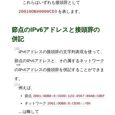
これらはいずれも
接頭辞
として
を表します。
20010DB80000CD3
節点のIPv6アドレスと接頭辞の
併記
[20]
IPv6アドレス
の
接頭辞
の文字列表現を使って、
節点
の
IPv6アドレス
と、その属する
ネットワーク
node
の
IPv6アドレス
の
接頭辞
を併記することができま
す。
[21]
例えば、
節点
2001:0DB8:0:CD30:123:4567:89AB:CDEF
ネットワーク
2001:0DB8:0:CD30::/60
... は略して