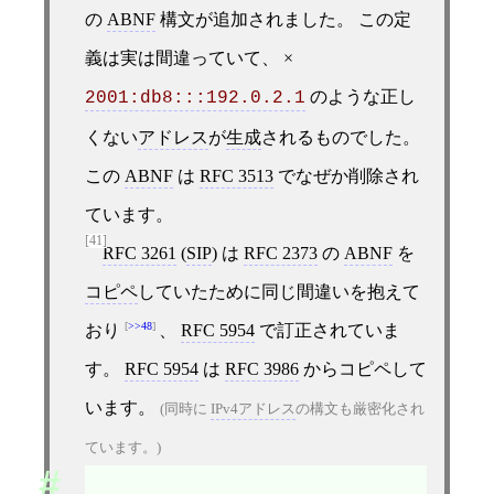
の
ABNF
構文が追加されました。 この定
義は実は間違っていて、 ×
のような正し
2001:db8:::192.0.2.1
くない
アドレス
が
生成
されるものでした。
この
ABNF
は
RFC 3513
でなぜか削除され
ています。
[41]
RFC 3261
(
SIP
) は
RFC 2373
の
ABNF
を
コピペ
していたために同じ間違いを抱えて
>>48
おり
、
RFC 5954
で訂正されていま
す。
RFC 5954
は
RFC 3986
からコピペして
います。
(同時に
IPv4アドレス
の構文も厳密化され
ています。)