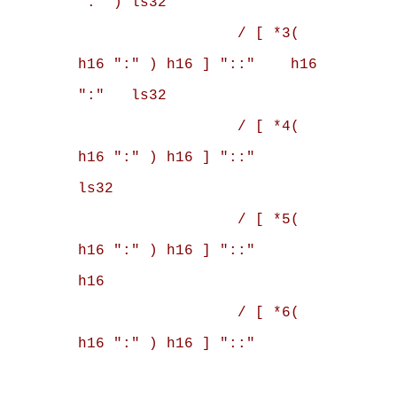
":" ) ls32

                  / [ *3( 
h16 ":" ) h16 ] "::"    h16 
":"   ls32

                  / [ *4( 
h16 ":" ) h16 ] "::"              
ls32

                  / [ *5( 
h16 ":" ) h16 ] "::"              
h16

                  / [ *6( 
h16 ":" ) h16 ] "::"
