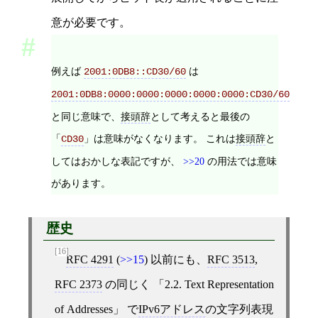
意が必要です。
例えば
は
2001:0DB8::CD30/60
2001:0DB8:0000:0000:0000:0000:0000:CD30/60
と同じ意味で、
接頭辞
として考えると最後の
「
」は意味がなくなります。 これは
接頭辞
と
CD30
してはおかしな表記ですが、
>>20
の用法では意味
があります。
歴史
[16]
RFC 4291
(
>>15
) 以前にも、
RFC 3513
,
RFC 2373
の同じく
2.2. Text Representation
of Addresses
で
IPv6アドレス
の文字列表現