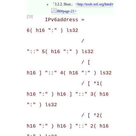
3.2.2. Host
http://tools.ietf.org/html/r
[52]
fc3986#page-21
[53]
      IPv6address =                            
6( h16 ":" ) ls32

                  /                       
"::" 5( h16 ":" ) ls32

                  / [               
h16 ] "::" 4( h16 ":" ) ls32

                  / [ *1( 
h16 ":" ) h16 ] "::" 3( h16 
":" ) ls32

                  / [ *2( 
h16 ":" ) h16 ] "::" 2( h16 