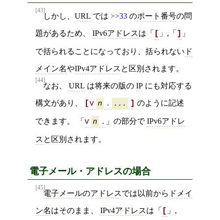
[43]
しかし、
URL
では
>>33
の
ポート番号
の問
題があるため、
IPv6アドレス
は「
」,「
」
[
]
で括られることになっており、括られない
ド
メイン名
や
IPv4アドレス
と区別されます。
[44]
なお、
URL
は将来の版の
IP
にも対応する
構文があり、
のように記述
[
v
n
.
...
]
できます。 「
」の部分で
IPv6アドレ
v
n
.
ス
と区別されます。
電子メール・アドレスの場合
[45]
電子メール
の
アドレス
では以前から
ドメイ
ン名
はそのまま、
IPv4アドレス
は「
」,
[