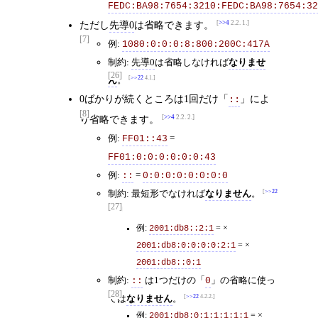
FEDC:BA98:7654:3210:FEDC:BA98:7654:32
ただし
先導0
は省略できます。
>>4
2.2. 1.
[7]
例:
1080:0:0:0:8:800:200C:417A
制約:
先導0
は省略しなければ
なりませ
[26]
ん
。
>>22
4.1.
0ばかりが続くところは1回だけ「
」によ
::
[8]
り省略できます。
>>4
2.2. 2.
例:
=
FF01::43
FF01:0:0:0:0:0:0:43
例:
=
::
0:0:0:0:0:0:0:0
制約: 最短形でなければ
なりません
。
>>22
[27]
4.2.1.
例:
2001:db8::2:1
= ×
2001:db8:0:0:0:0:2:1
= ×
2001:db8::0:1
制約:
は1つだけの「
」の省略に使っ
::
0
[28]
ては
なりません
。
>>22
4.2.2.
例:
2001:db8:0:1:1:1:1:1
= ×