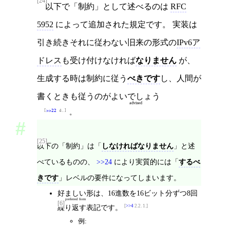
[24]
以下で「制約」として述べるのは
RFC
5952
によって追加された規定です。 実装は
引き続きそれに従わない旧来の形式の
IPv6ア
ドレス
も受け付けなければ
なりません
が、
生成する時は制約に従う
べきです
し、人間が
書くときも従うのが
よいでしょう
advised
>>22
 4.
。
[25]
以下の「制約」は「
しなければなりません
」と述
べているものの、
>>24
により実質的には「
するべ
きです
」レベルの要件になってしまいます。
好ましい形
は、16進数を16ビット分ずつ8回
preferred form
[6]
繰り返す表記です。
>>4
2.2. 1.
例: