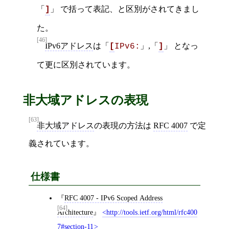
「
」 で括って表記、と区別がされてきまし
]
た。
[46]
IPv6アドレス
は「
」,「
」 となっ
[
IPv6:
]
て更に区別されています。
非大域アドレスの表現
[63]
非大域アドレス
の表現の方法は
RFC 4007
で定
義されています。
仕様書
RFC 4007 - IPv6 Scoped Address
[64]
Architecture
http://tools.ietf.org/html/rfc400
7#section-11