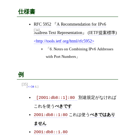
仕様書
RFC 5952
A Recommendation for IPv6
[34]
Address Text Representation
(
IETF提案標準
)
http://tools.ietf.org/html/rfc5952
6. Notes on Combining IPv6 Addresses
with Port Numbers
例
[35]
>>34
6.
別途規定がなければ
 [2001:db8::1]:80 
これを使う
べきです
これは使う
べきではあり
2001:db8::1:80
ません
2001:db8::1.80