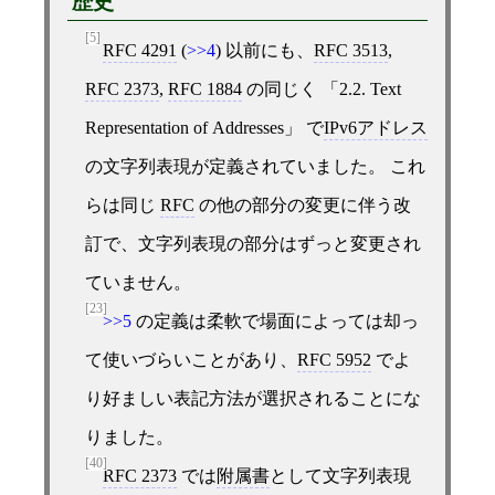
歴史
[5]
RFC 4291
(
>>4
) 以前にも、
RFC 3513
,
RFC 2373
,
RFC 1884
の同じく
2.2. Text
Representation of Addresses
で
IPv6アドレス
の文字列表現が定義されていました。 これ
らは同じ
RFC
の他の部分の変更に伴う改
訂で、文字列表現の部分はずっと変更され
ていません。
[23]
>>5
の定義は柔軟で場面によっては却っ
て使いづらいことがあり、
RFC 5952
でよ
り好ましい表記方法が選択されることにな
りました。
[40]
RFC 2373
では
附属書
として文字列表現