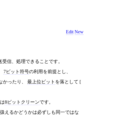
Edit
New
送受信、処理できることです。
、
7ビット符号
の利用を前提とし、
なかったり、
最上位ビット
を落として [
は
8ビットクリーン
です。
扱えるかどうかは必ずしも同一ではな