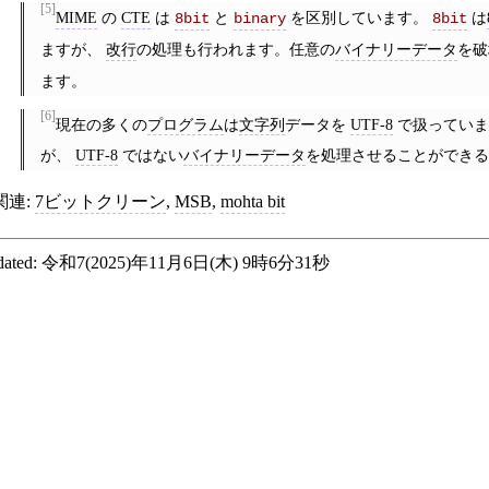
[5]
MIME
の
CTE
は
と
を区別しています。
は
8bit
binary
8bit
ますが、
改行
の処理も行われます。任意の
バイナリーデータ
を破
ます。
[6]
現在の多くの
プログラム
は
文字列
データを
UTF-8
で扱っていま
が、
UTF-8
ではない
バイナリーデータ
を処理させることができる
関連:
7ビットクリーン
,
MSB
,
mohta bit
ated:
令和7(2025)年11月6日(木) 9時6分31秒