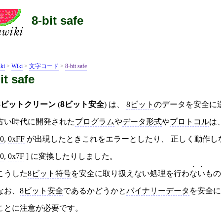
8-bit safe
ki
>
Wiki
>
文字コード
>
8-bit safe
it safe
8ビットクリーン
(
8ビット安全
) は、
8ビット
のデータを安全に
古い時代に開発された
プログラム
や
データ形式
や
プロトコル
は
0
,
0xFF
が出現したときこれをエラーとしたり、 正しく動作し
0
,
0x7F
] に変換したりしました。
こうした
8ビット符号
を安全に取り扱えない処理を行わ
ない
もの
なお、
8ビット安全
であるかどうかと
バイナリーデータ
を安全に
ことに注意が必要です。