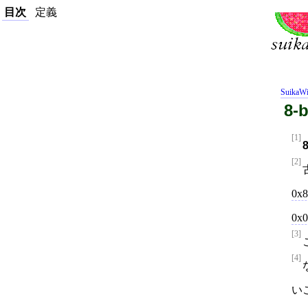
目次
定義
SuikaWi
8-b
[1]
[2]
0x8
0x0
[3]
[4]
い