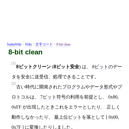
SuikaWiki
>
Wiki
>
文字コード
>
8-bit clean
8-bit clean
[1]
8ビットクリーン
(
8ビット安全
) は、
8ビット
のデー
タを安全に送受信、処理できることです。
[2]
古い時代に開発された
プログラム
や
データ形式
や
プ
ロトコル
は、
7ビット符号
の利用を前提とし、
0x80
,
0xFF
が出現したときこれをエラーとしたり、 正しく
動作しなかったり、
最上位ビット
を落として [
0x00
,
0x7F
] に変換したりしました。