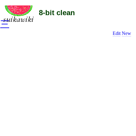
8-bit clean
三
Edit
New