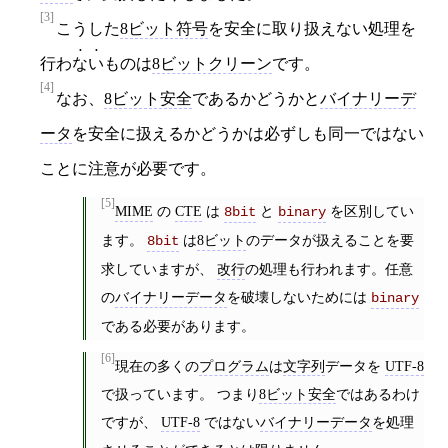
[3]
こうした
8ビット符号
を安全に取り扱えない処理を
行わ
ない
ものは
8ビットクリーン
です。
[4]
なお、
8ビット安全
であるかどうかと
バイナリーデ
ータ
を安全に扱えるかどうかは必ずしも同一ではない
ことに注意が必要です。
[5]
MIME
の
CTE
は
と
を区別してい
8bit
binary
ます。
は
8ビット
のデータが扱えることを要
8bit
求していますが、
改行
の処理も行われます。任意
の
バイナリーデータ
を破壊しないためには
binary
である必要があります。
[6]
現在の多くの
プログラム
は
文字列
データを
UTF-8
で扱っています。 つまり
8ビット安全
ではあるわけ
ですが、
UTF-8
ではない
バイナリーデータ
を処理