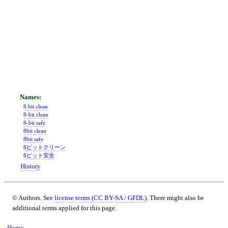
8 bit clean
8-bit clean
8-bit safe
8bit clean
8bit safe
8ビットクリーン
8ビット安全
History
© Authors. See
license terms (CC BY-SA / GFDL)
. There might also be
additional terms applied for this page.