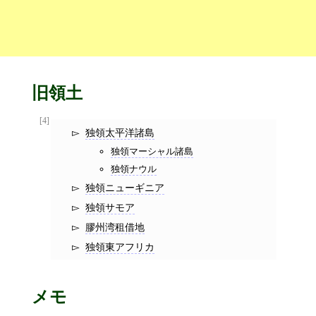
旧領土
[4]
独領太平洋諸島
独領マーシャル諸島
独領ナウル
独領ニューギニア
独領サモア
膠州湾租借地
独領東アフリカ
メモ