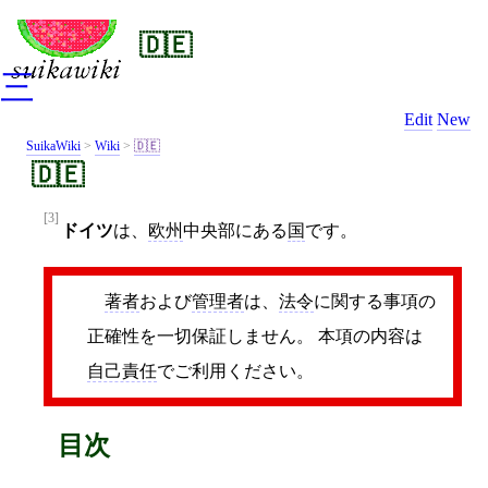
🇩🇪
三
Edit
New
SuikaWiki
>
Wiki
>
🇩🇪
🇩🇪
[3]
ドイツ
は、
欧州
中央部にある
国
です。
著者
および
管理者
は、
法令
に関する事項の
正確性を一切保証しません。 本項の内容は
自己責任
でご利用ください。
目次