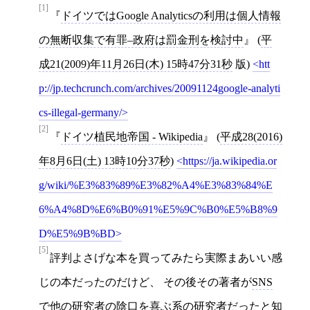
[1]
ドイツではGoogle Analyticsの利用は個人情報
の無断収集で有罪–政府は罰金刑を検討中
(
平
成21(2009)年11月26日(木) 15時47分31秒
版)
htt
p://jp.techcrunch.com/archives/20091124google-analyti
cs-illegal-germany/
[2]
ドイツ植民地帝国 - Wikipedia
(
平成28(2016)
年8月6日(土) 13時10分37秒
)
https://ja.wikipedia.or
g/wiki/%E3%83%89%E3%82%A4%E3%83%84%E
6%A4%8D%E6%B0%91%E5%9C%B0%E5%B8%9
D%E5%9B%BD
[5]
評判よさげな本を買ってみたら実際まあいい感
じの本だったのだけど、 その後その著者が
SNS
で他の研究者の陰口を喜ぶ系の研究者だったと知