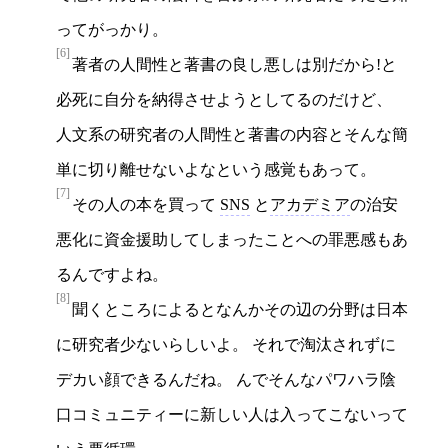
ってがっかり。
[6]
著者の人間性と著書の良し悪しは別だから!と
必死に自分を納得させようとしてるのだけど、
人文系の研究者の人間性と著書の内容とそんな簡
単に切り離せないよなという感覚もあって。
[7]
その人の本を買って
SNS
と
アカデミア
の治安
悪化に資金援助してしまったことへの罪悪感もあ
るんですよね。
[8]
聞くところによるとなんかその辺の分野は日本
に研究者少ないらしいよ。 それで淘汰されずに
デカい顔できるんだね。 んでそんなパワハラ陰
口コミュニティーに新しい人は入ってこないって