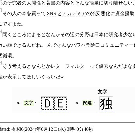
系の研究者の人間性と著書の内容とそんな簡単に切り離せない
7]
その人の本を買って
SNS
と
アカデミア
の治安悪化に資金援助
んですよね。
8]
聞くところによるとなんかその辺の分野は日本に研究者少な
カい顔できるんだね。 んでそんなパワハラ陰口コミュニティ
悪循環。
9]
そう考えるとなんとかレターフィルターって優秀なんだよな
者か表示してほしいくらいだw
文字
🇩🇪
独
文字
関連
ated:
令和6(2024)年6月12日(水) 3時40分40秒