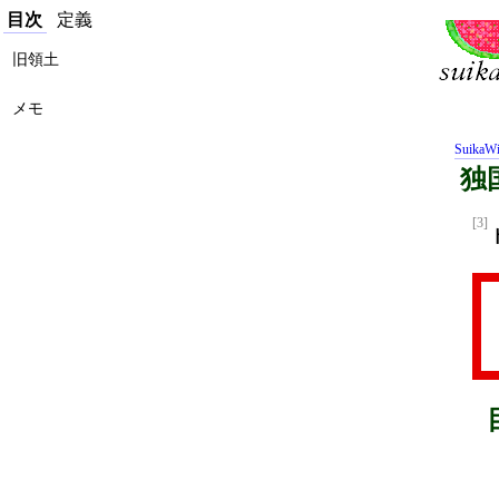
目次
定義
旧領土
メモ
SuikaWi
独
[3]