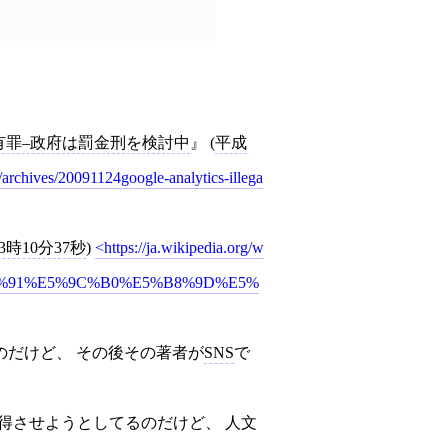
集で有罪–政府は罰金刑を検討中
(
平成
/archives/20091124google-analytics-illega
13時10分37秒
)
https://ja.wikipedia.org/w
0%91%E5%9C%B0%E5%B8%9D%E5%
だけど、 その後その著者が
SNS
で
得させようとしてるのだけど、 人文