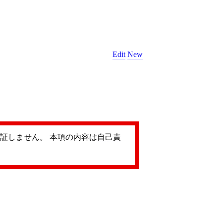
Edit
New
証しません。 本項の内容は
自己責