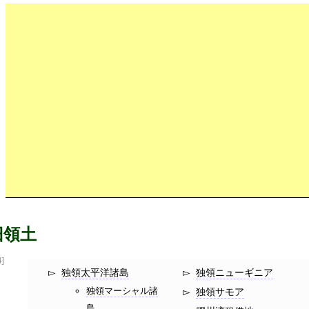
旧領土
4]
独領太平洋諸島
独領ニューギニア
独領マーシャル諸
独領サモア
島