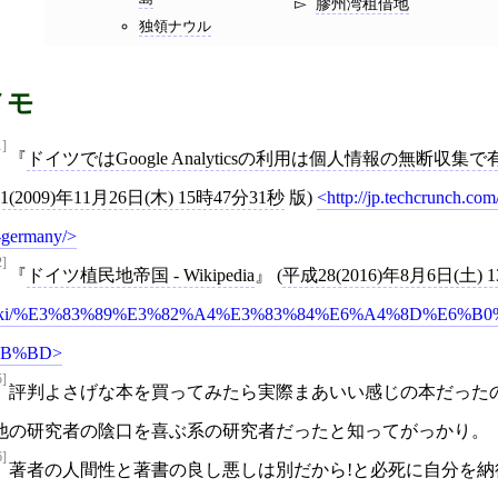
膠州湾租借地
独領ナウル
メモ
1]
ドイツではGoogle Analyticsの利用は個人情報の無断収
21(2009)年11月26日(木) 15時47分31秒
版)
http://jp.techcrunch.com
-germany/
2]
ドイツ植民地帝国 - Wikipedia
(
平成28(2016)年8月6日(土) 
iki/%E3%83%89%E3%82%A4%E3%83%84%E6%A4%8D%E6%B
9B%BD
5]
評判よさげな本を買ってみたら実際まあいい感じの本だったの
他の研究者の陰口を喜ぶ系の研究者だったと知ってがっかり。
6]
著者の人間性と著書の良し悪しは別だから!と必死に自分を納