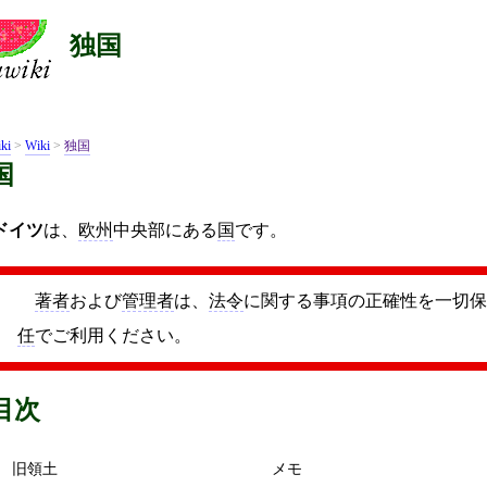
独国
ki
>
Wiki
>
独国
国
ドイツ
は、
欧州
中央部にある
国
です。
著者
および
管理者
は、
法令
に関する事項の正確性を一切保
任
でご利用ください。
目次
旧領土
メモ