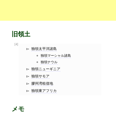
旧領土
[4]
独領太平洋諸島
独領マーシャル諸島
独領ナウル
独領ニューギニア
独領サモア
膠州湾租借地
独領東アフリカ
メモ