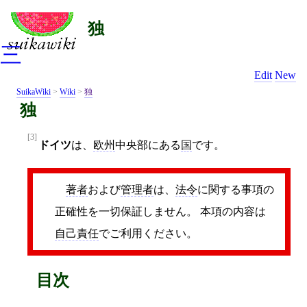
独
三
Edit
New
SuikaWiki
>
Wiki
>
独
独
[3]
ドイツ
は、
欧州
中央部にある
国
です。
著者
および
管理者
は、
法令
に関する事項の
正確性を一切保証しません。 本項の内容は
自己責任
でご利用ください。
目次