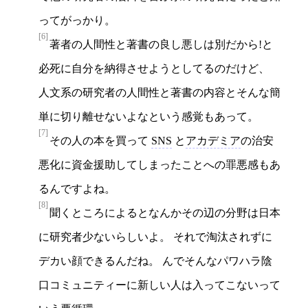
ってがっかり。
[6]
著者の人間性と著書の良し悪しは別だから!と
必死に自分を納得させようとしてるのだけど、
人文系の研究者の人間性と著書の内容とそんな簡
単に切り離せないよなという感覚もあって。
[7]
その人の本を買って
SNS
と
アカデミア
の治安
悪化に資金援助してしまったことへの罪悪感もあ
るんですよね。
[8]
聞くところによるとなんかその辺の分野は日本
に研究者少ないらしいよ。 それで淘汰されずに
デカい顔できるんだね。 んでそんなパワハラ陰
口コミュニティーに新しい人は入ってこないって