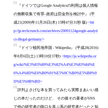
[1]
ドイツではGoogle Analyticsの利用は個人情報
の無断収集で有罪–政府は罰金刑を検討中
(
平
成21(2009)年11月26日(木) 15時47分31秒
版)
htt
p://jp.techcrunch.com/archives/20091124google-analyti
cs-illegal-germany/
[2]
ドイツ植民地帝国 - Wikipedia
(
平成28(2016)
年8月6日(土) 13時10分37秒
)
https://ja.wikipedia.or
g/wiki/%E3%83%89%E3%82%A4%E3%83%84%E
6%A4%8D%E6%B0%91%E5%9C%B0%E5%B8%9
D%E5%9B%BD
[5]
評判よさげな本を買ってみたら実際まあいい感
じの本だったのだけど、 その後その著者が
SNS
で他の研究者の陰口を喜ぶ系の研究者だったと知