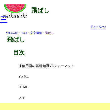
飛ばし
三
Edit
New
SuikaWiki
>
Wiki
>
文章構造
>
飛ばし
飛ばし
目次
通信用語の基礎知識V6フォーマット
SWML
HTML
メモ