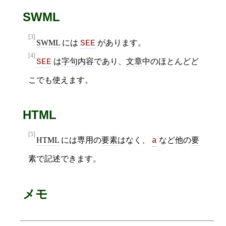
SWML
[3]
SWML
には
があります。
SEE
[4]
は
字句内容
であり、
文章
中のほとんどど
SEE
こでも使えます。
HTML
[5]
HTML
には専用の
要素
はなく、
など他の
要
a
素
で記述できます。
メモ