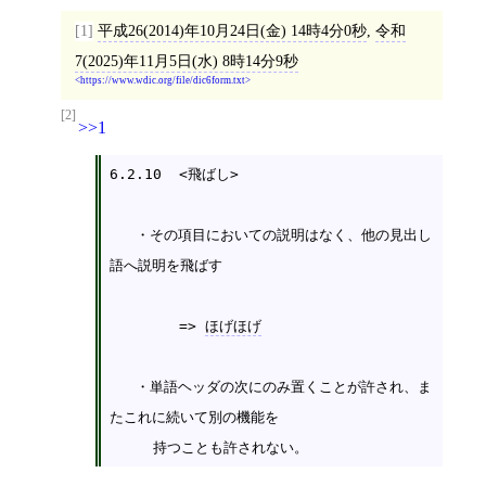
[1]
平成26(2014)年10月24日(金) 14時4分0秒
,
令和
7(2025)年11月5日(水) 8時14分9秒
https://www.wdic.org/file/dic6form.txt
[2]
>>1
6.2.10  <飛ばし>

   ・その項目においての説明はなく、他の見出し
語へ説明を飛ばす

	=> 
ほげほげ
   ・単語ヘッダの次にのみ置くことが許され、ま
たこれに続いて別の機能を

     持つことも許されない。